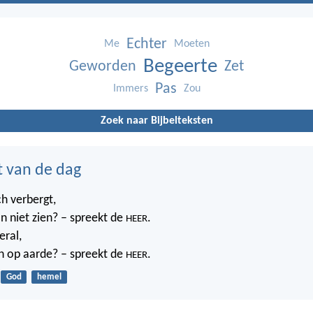
Echter
Me
Moeten
Begeerte
Geworden
Zet
Pas
Immers
Zou
Zoek naar Bijbelteksten
t van de dag
ch verbergt,
n niet zien? – spreekt de
.
HEER
eral,
n op aarde? – spreekt de
.
HEER
God
hemel