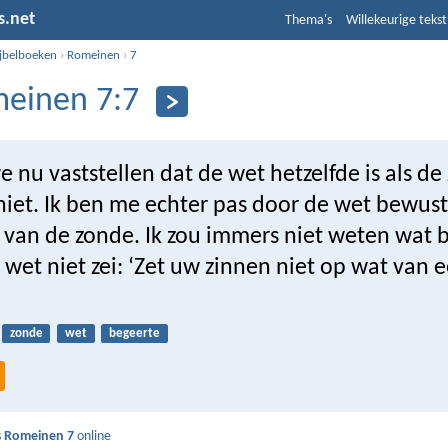
s.net
Thema's
Willekeurige tekst
ijbelboeken
›
Romeinen
›
7
einen 7:7
nu vaststellen dat de wet hetzelfde is als de
niet. Ik ben me echter pas door de wet bewust
van de zonde. Ik zou immers niet weten wat 
 wet niet zei: ‘Zet uw zinnen niet op wat van 
zonde
wet
begeerte
s
Romeinen 7
online