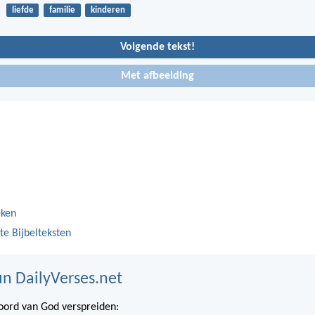
liefde
familie
kinderen
Volgende tekst!
Met afbeelding
eken
te Bijbelteksten
n DailyVerses.net
ord van God verspreiden: