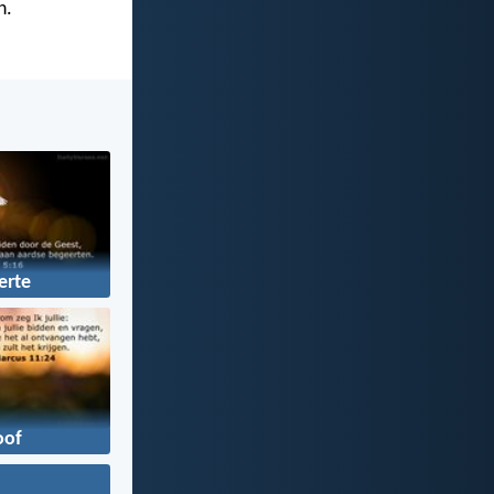
n.
erte
oof