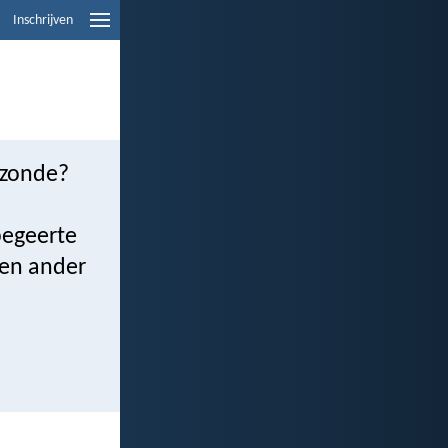
Inschrijven
 zonde?
begeerte
een ander