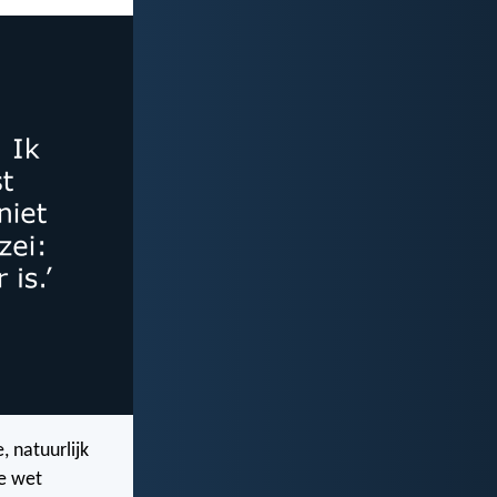
 natuurlijk
de wet