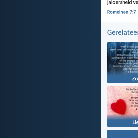
jaloersheid ve
Romeinen 7:7 
Gerelate
Z
Li