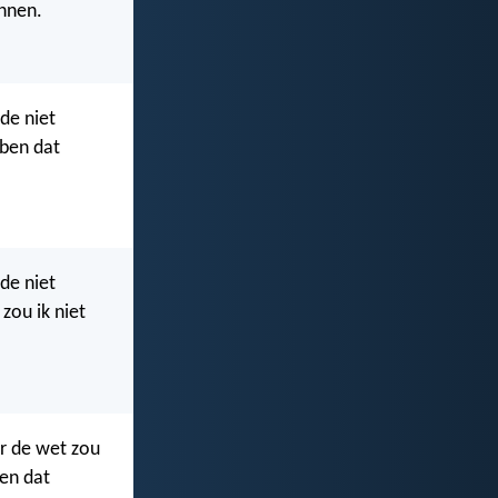
ennen.
nde niet
ben dat
nde niet
zou ik niet
er de wet zou
en dat