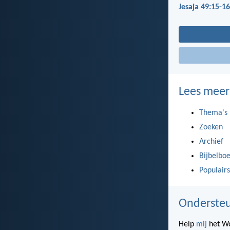
Jesaja 49:15-16
Lees meer
Thema's
Zoeken
Archief
Bijbelbo
Populairs
Ondersteu
Help
mij
het Wo