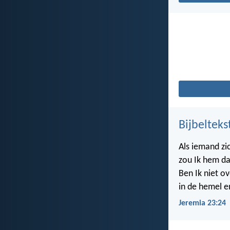
Bijbelteks
Als iemand zi
zou Ik hem da
Ben Ik niet ov
in de hemel e
Jeremia 23:24