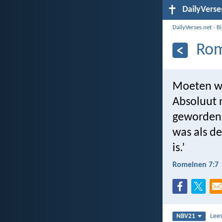
DailyVerse
DailyVerses.net
›
B
Rom
Moeten we 
Absoluut 
geworden 
was als de
is.’
Romeinen 7:7
Lee
NBV21