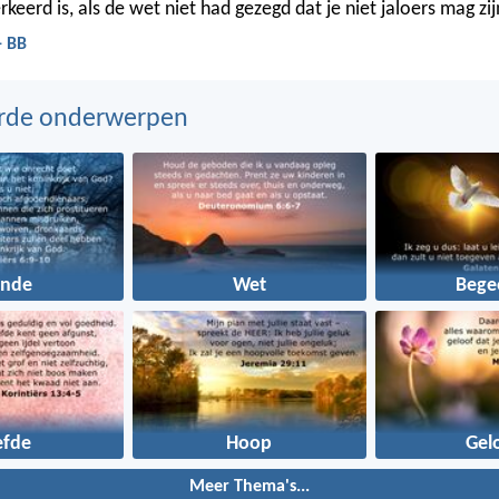
rkeerd is, als de wet niet had gezegd dat je niet jaloers mag zij
- BB
erde onderwerpen
onde
Wet
Bege
efde
Hoop
Gel
Meer Thema's...