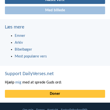
Næste vers!
Med billede
Læs mere
Emner
Arkiv
Bibelbøger
Mest populære vers
Support DailyVerses.net
Hjælp
mig
med at sprede Guds ord:
Doner