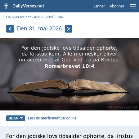
DailyVerses.net
Emner
Abonner
DailyVerses.net
›
Arkiv
›
2026
›
Maj
Den 31. maj 2026
Læs
Romerbrevet 10
online
BDAN
For den jødiske lovs tidsalder ophørte, da Kristus