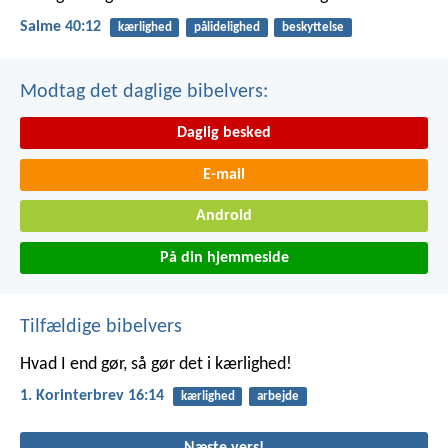
Salme 40:12
kærlighed
pålidelighed
beskyttelse
Modtag det daglige bibelvers:
Daglig besked
E-mail
Android
På din hjemmeside
Tilfældige bibelvers
Hvad I end gør, så gør det i kærlighed!
1. Korinterbrev 16:14
kærlighed
arbejde