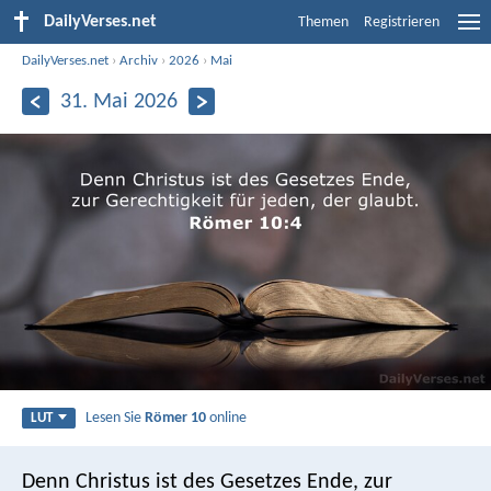
DailyVerses.net
Themen
Registrieren
DailyVerses.net
›
Archiv
›
2026
›
Mai
31. Mai 2026
Lesen Sie
Römer 10
online
LUT
Denn Christus ist des Gesetzes Ende, zur