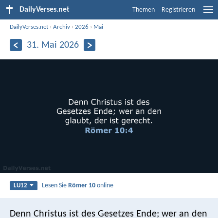
DailyVerses.net
Themen
Registrieren
DailyVerses.net
›
Archiv
›
2026
›
Mai
31. Mai 2026
Lesen Sie
Römer 10
online
LU12
Denn Christus ist des Gesetzes Ende; wer an den