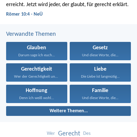
erreicht. Jetzt wird jeder, der glaubt, für gerecht erklärt.
Römer 10:4 - NeÜ
Verwandte Themen
Glauben
Gesetz
Darum sage ich euch...
Und diese Worte, die...
Gerechtigkeit
Liebe
Wer der Gerechtigkeit und...
Die Liebe ist langmütig...
Hoffnung
Familie
Denn ich weiß wohl...
Und diese Worte, die...
Weitere Themen...
Gerecht
Wer
Des