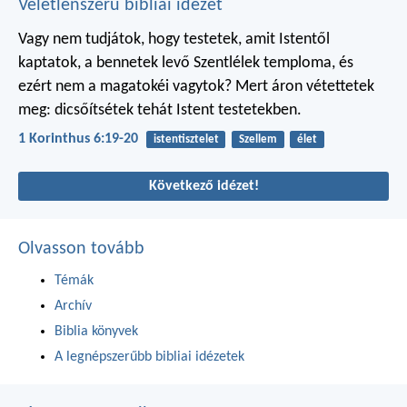
Véletlenszerű bibliai idézet
Vagy nem tudjátok, hogy testetek, amit Istentől
kaptatok, a bennetek levő Szentlélek temploma, és
ezért nem a magatokéi vagytok? Mert áron vétettetek
meg: dicsőítsétek tehát Istent testetekben.
1 Korinthus 6:19-20
istentisztelet
Szellem
élet
Következő idézet!
Olvasson tovább
Témák
Archív
Biblia könyvek
A legnépszerűbb bibliai idézetek