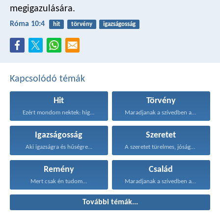
megigazulására.
Róma 10:4
hit
törvény
igazságosság
Kapcsolódó témák
Hit
Törvény
Ezért mondom nektek: higgyétek...
Maradjanak a szívedben azok...
Igazságosság
Szeretet
Aki igazságra és hűségre...
A szeretet türelmes, jóságos...
Remény
Család
Mert csak én tudom...
Maradjanak a szívedben azok...
További témák...