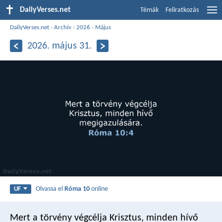
DailyVerses.net
Témák
Feliratkozás
DailyVerses.net
›
Archív
›
2026
›
Május
2026. május 31.
Olvassa el
Róma 10
online
UF
Mert a törvény végcélja Krisztus, minden hívő