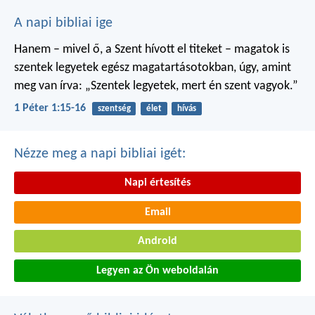
A napi bibliai ige
Hanem – mivel ő, a Szent hívott el titeket – magatok is
szentek legyetek egész magatartásotokban, úgy, amint
meg van írva: „Szentek legyetek, mert én szent vagyok.”
1 Péter 1:15-16
szentség
élet
hívás
Nézze meg a napi bibliai igét:
Napi értesítés
Email
Android
Legyen az Ön weboldalán