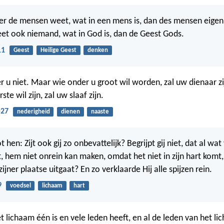
r de mensen weet, wat in een mens is, dan des mensen eigen g
et ook niemand, wat in God is, dan de Geest Gods.
11
Geest
Heilige Geest
denken
er u niet. Maar wie onder u groot wil worden, zal uw dienaar zi
ste wil zijn, zal uw slaaf zijn.
-27
nederigheid
dienen
naaste
t hen: Zijt ook gij zo onbevattelijk? Begrijpt gij niet, dat al wat
 hem niet onrein kan maken, omdat het niet in zijn hart komt,
 zijner plaatse uitgaat? En zo verklaarde Hij alle spijzen rein.
9
voedsel
lichaam
hart
t lichaam één is en vele leden heeft, en al de leden van het l