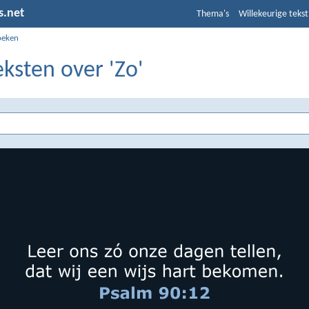
s.net
Thema's
Willekeurige tekst
oeken
eksten over 'Zo'