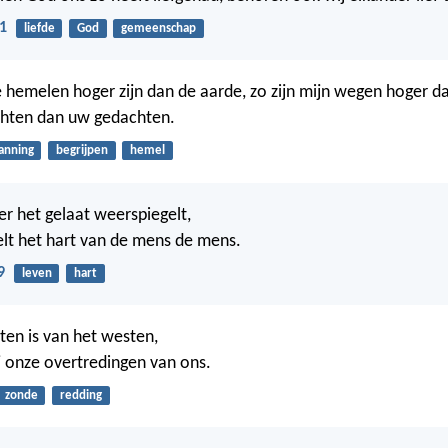
1
liefde
God
gemeenschap
 hemelen hoger zijn dan de aarde, zo zijn mijn wegen hoger 
chten dan uw gedachten.
anning
begrijpen
hemel
er het gelaat weerspiegelt,
lt het hart van de mens de mens.
9
leven
hart
ten is van het westen,
j onze overtredingen van ons.
zonde
redding