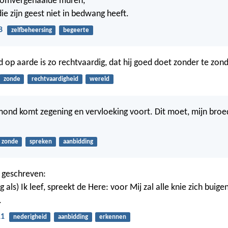
 omvergehaalde muren,
ie zijn geest niet in bedwang heeft.
8
zelfbeheersing
begeerte
op aarde is zo rechtvaardig, dat hij goed doet zonder te zond
zonde
rechtvaardigheid
wereld
mond komt zegening en vervloeking voort. Dit moet, mijn broed
zonde
spreken
aanbidding
 geschreven:
 als) Ik leef, spreekt de Here: voor Mij zal alle knie zich buigen
.
11
nederigheid
aanbidding
erkennen