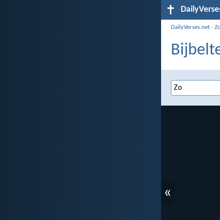
DailyVerse
DailyVerses.net
›
Z
Bijbelt
«