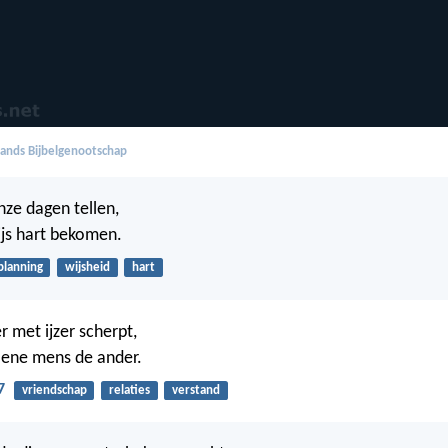
ands Bijbelgenootschap
nze dagen tellen,
ijs hart bekomen.
planning
wijsheid
hart
r met ijzer scherpt,
 ene mens de ander.
7
vriendschap
relaties
verstand