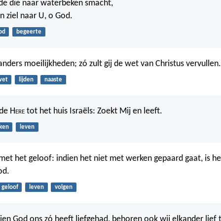
nde die naar waterbeken smacht,
n ziel naar U, o God.
od
begeerte
nders moeilijkheden; zó zult gij de wet van Christus vervullen.
wet
lijden
naaste
 de H
ere
tot het huis Israëls: Zoekt Mij en leeft.
ken
leven
met het geloof: indien het niet met werken gepaard gaat, is het
od.
geloof
leven
volgen
dien God ons zó heeft liefgehad, behoren ook wij elkander lief