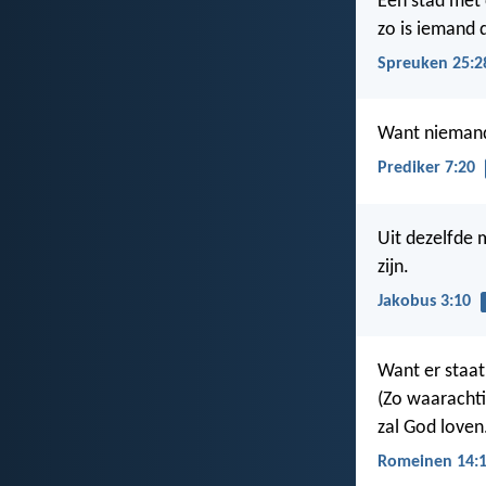
Een stad met
zo is iemand d
Spreuken 25:2
Want niemand 
Prediker 7:20
Uit dezelfde 
zijn.
Jakobus 3:10
Want er staat
(Zo waarachtig
zal God loven
Romeinen 14: