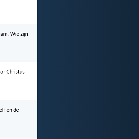
aam. Wie zijn
oor Christus
elf en de