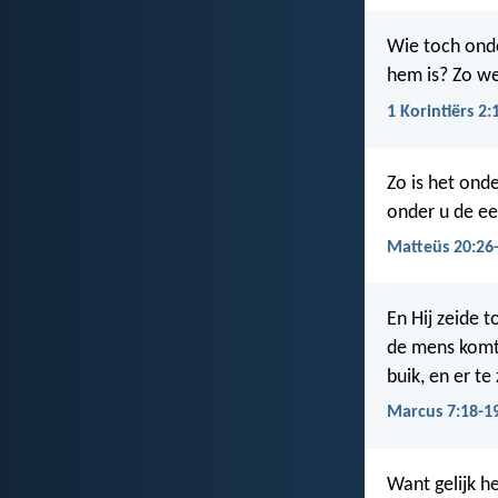
Wie toch onde
hem is? Zo we
1 Korintiërs 2:
Zo is het ond
onder u de eer
Matteüs 20:26
En Hij zeide to
de mens komt,
buik, en er te
Marcus 7:18-1
Want gelijk he