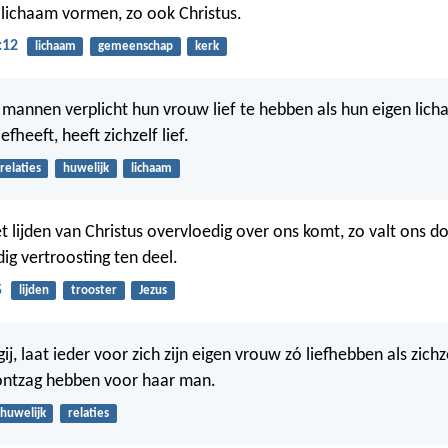
 lichaam vormen, zo ook Christus.
:12
lichaam
gemeenschap
kerk
mannen verplicht hun vrouw lief te hebben als hun eigen lich
efheeft, heeft zichzelf lief.
relaties
huwelijk
lichaam
t lijden van Christus overvloedig over ons komt, zo valt ons d
ig vertroosting ten deel.
5
lijden
trooster
Jezus
ij, laat ieder voor zich zijn eigen vrouw zó liefhebben als zichz
ntzag hebben voor haar man.
huwelijk
relaties