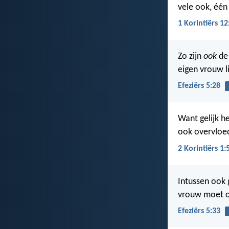
vele ook, één
1 Korintiërs 12
Zo zijn
ook
de 
eigen vrouw li
Efeziërs 5:28
Want gelijk he
ook overvloed
2 Korintiërs 1:
Intussen ook g
vrouw moet o
Efeziërs 5:33