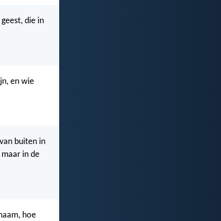
eest, die in
jn, en wie
 van buiten in
 maar in de
ichaam, hoe