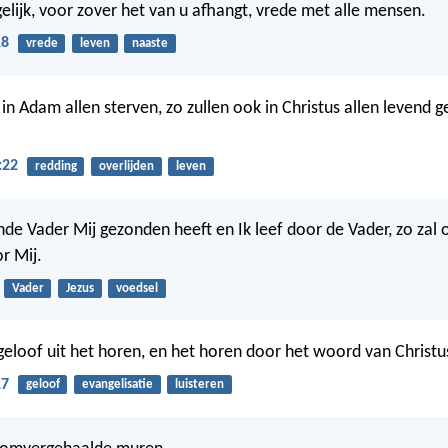
lijk, voor zover het van u afhangt, vrede met alle mensen.
18
vrede
leven
naaste
in Adam allen sterven, zo zullen ook in Christus allen levend 
:22
redding
overlijden
leven
nde Vader Mij gezonden heeft en Ik leef door de Vader, zo zal o
r Mij.
Vader
Jezus
voedsel
 geloof uit het horen, en het horen door het woord van Christu
17
geloof
evangelisatie
luisteren