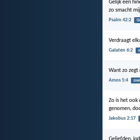
Gelijk een hi
zo smacht mij
Psalm 42:2
G
Verdraagt elka
Galaten 6:2
Want zo zegt
Amos 5:4
zoe
Zo is het ook 
genomen, do
Jakobus 2:17
Geliefden, in