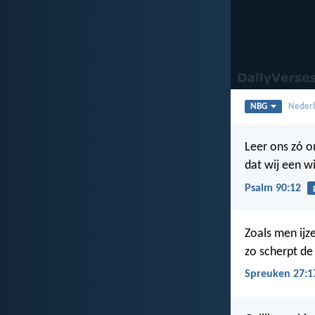
NBG
Nederl
Leer ons zó o
dat wij een w
Psalm 90:12
Zoals men ijze
zo scherpt de
Spreuken 27:1