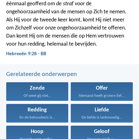
éénmaal geofferd om
de straf voor
de
ongehoorzaamheid van de mensen op Zich te nemen.
Als Hij voor de tweede keer komt, komt Hij niet meer
om Zichzelf voor onze ongehoorzaamheid te offeren.
Dan komt Hij om de mensen die op Hem vertrouwen
voor hun redding, helemaal te bevrijden.
Hebreeën 9:28 - BB
Gerelateerde onderwerpen
Zonde
Offer
Of weet gij niet...
Niemand heeft grotere liefde...
Redding
Liefde
En de behoudenis is...
De liefde is lankmoedig...
Hoop
Geloof