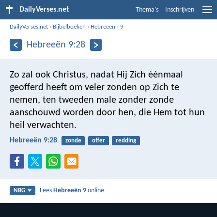
DailyVerses.net
Thema's
Inschrijven
DailyVerses.net
›
Bijbelboeken
›
Hebreeën
›
9
Hebreeën 9:28
Zo zal ook Christus, nadat Hij Zich éénmaal
geofferd heeft om veler zonden op Zich te
nemen, ten tweeden male zonder zonde
aanschouwd worden door hen, die Hem tot hun
heil verwachten.
Hebreeën 9:28
zonde
offer
redding
Lees
Hebreeën 9
online
NBG