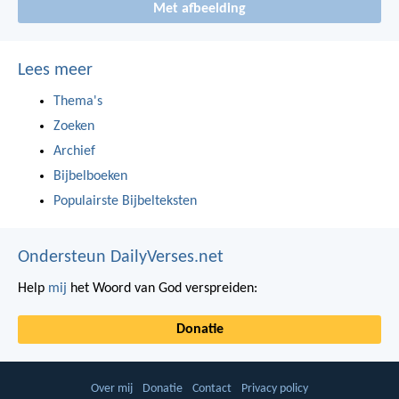
Met afbeelding
Lees meer
Thema's
Zoeken
Archief
Bijbelboeken
Populairste Bijbelteksten
Ondersteun DailyVerses.net
Help
mij
het Woord van God verspreiden:
Donatie
Over mij
Donatie
Contact
Privacy policy