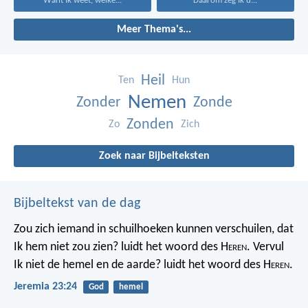
Want Ik weet, welke...
Daarom zeg Ik u...
Meer Thema's...
Heil
Ten
Hun
Nemen
Zonder
Zonde
Zonden
Zo
Zich
Zoek naar Bijbelteksten
Bijbeltekst van de dag
Zou zich iemand in schuilhoeken kunnen verschuilen, dat
Ik hem niet zou zien? luidt het woord des H
eren
. Vervul
Ik niet de hemel en de aarde? luidt het woord des H
eren
.
Jeremia 23:24
God
hemel