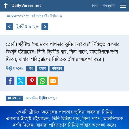
DailyVerses.net
বিষয়
সাবস্ক্রাইব
DailyVerses.net
›
বাইবেলের বই
›
ইব্রীয়
›
৯
ইব্রীয় ৯:২৮
তেমনি খ্রীষ্টও ‘অনেকের পাপভার তুলিয়া লইবার’ নিমিত্ত একবার
উৎসৃষ্ট হইয়াছেন; তিনি দ্বিতীয় বার, বিনা পাপে, তাহাদিগকে দর্শন
দিবেন, যাহারা পরিত্রাণের নিমিত্ত তাঁহার অপেক্ষা করে।
ইব্রীয় ৯:২৮
পাপ
ত্যাগ
পরিত্রাণ
অনলাইনে
ইব্রীয় ৯
পড়ুন
ROVU