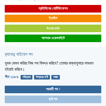
প্রতিদিনের নোটিফিকেশন
ইমেইল
Android
আপনার ওয়েবসাইটে
র‌্যানড্ম বাইবেল পদ
যুবক কেমন করিয়া নিজ পথ বিশুদ্ধ করিবে?
তোমার বাক্যানুসারে সাবধান
হইয়াই করিবে।
গীত ১১৯:৯
পবিত্রতা
ঈশ্বরের বাণী
সজ্জা
পরবর্তী পদ !
ছবি সহ