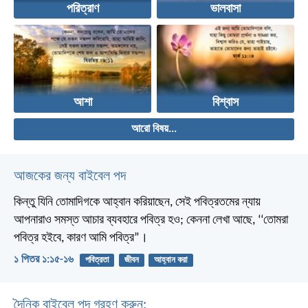
পরিত্রাণ
ভালবাসা
আশা
বিশ্বাস
আরো বিষয়...
আজকের জন্য বাইবেল পদ
কিন্তু যিনি তোমাদিগকে আহ্বান করিয়াছেন, সেই পবিত্রতমের ন্যায়
আপনারাও সমস্ত আচার ব্যবহারে পবিত্র হও; কেননা লেখা আছে, ‘‘তোমরা
পবিত্র হইবে, কারণ আমি পবিত্র”।
১ পিতর ১:১৫-১৬
পবিত্রতা
জীবন
আহ্বান করা
দৈনিক বাইবেল পদ গ্রহণ করুন: