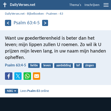
DailyVerses.net
Thema's
Inschrijven
DailyVerses.net
›
Bijbelboeken
›
Psalmen
›
63
Psalm 63:4-5
Want uw goedertierenheid is beter dan het
leven;
mijn lippen zullen U roemen.
Zo wil ik U
prijzen mijn leven lang,
in uw naam mijn handen
opheffen.
Psalm 63:4-5
liefde
leven
aanbidding
lof
zingen
Lees
Psalm 63
online
NBG