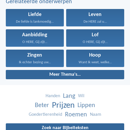
Gerelateerde onderwerpen
Liefde
Leven
De liefde is lankmoedig...
De HERE zal u...
Aanbidding
Lof
O HERE, Gij zijt...
O HERE, Gij zijt...
Zingen
Hoop
Ik echter bezing uw...
Want Ik weet, welke...
Meer Thema's...
Lang
Handen
Wil
Prijzen
Beter
Lippen
Roemen
Goedertierenheid
Naam
Zoek naar Bijbelteksten