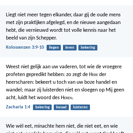
Liegt niet meer tegen elkander, daar gij de oude mens
met zijn praktijken afgelegd, en de nieuwe aangedaan
hebt, die vernieuwd wordt tot volle kennis naar het
beeld van zijn Schepper.
Kolossenzen 3:9-10
liegen
leven
bekering
Weest niet gelijk aan uw vaderen, tot wie de vroegere
profeten gepredikt hebben: zo zegt de H
ere
der
heerscharen: bekeert u toch van uw boze handel en
wandel; maar zij luisterden niet en sloegen op Mij geen
acht, luidt het woord des H
eren
.
Zacharia 1:4
bekering
kwaad
luisteren
Wie wèl eet, minachte hem niet, die niet eet, en wie