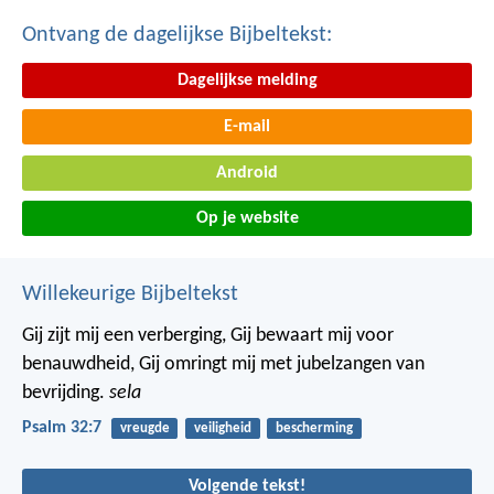
Ontvang de dagelijkse Bijbeltekst:
Dagelijkse melding
E-mail
Android
Op je website
Willekeurige Bijbeltekst
Gij zijt mij een verberging, Gij bewaart mij voor
benauwdheid,
Gij omringt mij met jubelzangen van
bevrijding.
sela
Psalm 32:7
vreugde
veiligheid
bescherming
Volgende tekst!