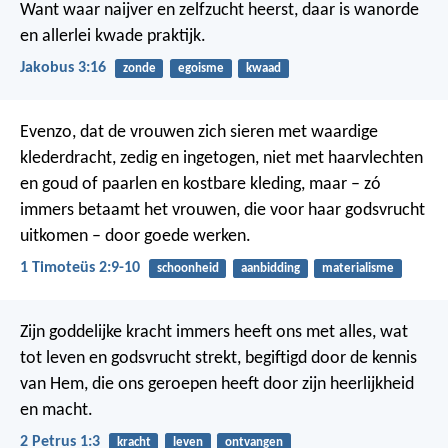
Want waar naijver en zelfzucht heerst, daar is wanorde
en allerlei kwade praktijk.
Jakobus 3:16
zonde
egoisme
kwaad
Evenzo, dat de vrouwen zich sieren met waardige
klederdracht, zedig en ingetogen, niet met haarvlechten
en goud of paarlen en kostbare kleding, maar – zó
immers betaamt het vrouwen, die voor haar godsvrucht
uitkomen – door goede werken.
1 Timoteüs 2:9-10
schoonheid
aanbidding
materialisme
Zijn goddelijke kracht immers heeft ons met alles, wat
tot leven en godsvrucht strekt, begiftigd door de kennis
van Hem, die ons geroepen heeft door zijn heerlijkheid
en macht.
2 Petrus 1:3
kracht
leven
ontvangen