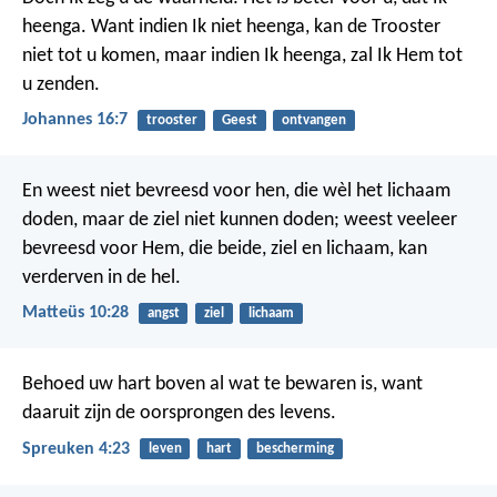
heenga. Want indien Ik niet heenga, kan de Trooster
niet tot u komen, maar indien Ik heenga, zal Ik Hem tot
u zenden.
Johannes 16:7
trooster
Geest
ontvangen
En weest niet bevreesd voor hen, die wèl het lichaam
doden, maar de ziel niet kunnen doden; weest veeleer
bevreesd voor Hem, die beide, ziel en lichaam, kan
verderven in de hel.
Matteüs 10:28
angst
ziel
lichaam
Behoed uw hart boven al wat te bewaren is,
want
daaruit zijn de oorsprongen des levens.
Spreuken 4:23
leven
hart
bescherming