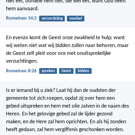
niet eet, oordele hem niet, die wèl eet, want God heeft
hem aanvaard.
Romeinen 14:3
veroordeling
voedsel
En evenzo komt de Geest onze zwakheid te hulp; want
wij weten niet wat wij bidden zullen naar behoren, maar
de Geest zelf pleit voor ons met onuitsprekelijke
verzuchtingen.
Romeinen 8:26
spreken
Geest
bidden
Is er iemand bij u ziek? Laat hij dan de oudsten der
gemeente tot zich roepen, opdat zij over hem een
gebed uitspreken en hem met olie zalven in de naam des
Heren. En het gelovige gebed zal de lijder gezond
maken, en de Here zal hem oprichten. En als hij zonden
heeft gedaan, zal hem vergiffenis geschonken worden.