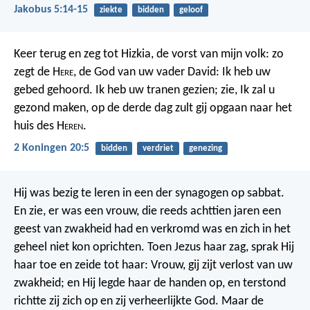
Jakobus 5:14-15
ziekte
bidden
geloof
Keer terug en zeg tot Hizkia, de vorst van mijn volk: zo
zegt de H
ere
, de God van uw vader David: Ik heb uw
gebed gehoord. Ik heb uw tranen gezien; zie, Ik zal u
gezond maken, op de derde dag zult gij opgaan naar het
huis des H
eren
.
2 Koningen 20:5
bidden
verdriet
genezing
Hij was bezig te leren in een der synagogen op sabbat.
En zie, er was een vrouw, die reeds achttien jaren een
geest van zwakheid had en verkromd was en zich in het
geheel niet kon oprichten. Toen Jezus haar zag, sprak Hij
haar toe en zeide tot haar: Vrouw, gij zijt verlost van uw
zwakheid; en Hij legde haar de handen op, en terstond
richtte zij zich op en zij verheerlijkte God. Maar de