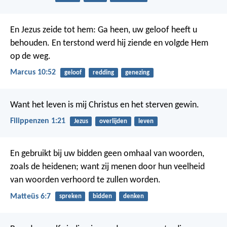
En Jezus zeide tot hem: Ga heen, uw geloof heeft u
behouden. En terstond werd hij ziende en volgde Hem
op de weg.
Marcus 10:52
geloof
redding
genezing
Want het leven is mij Christus en het sterven gewin.
Filippenzen 1:21
Jezus
overlijden
leven
En gebruikt bij uw bidden geen omhaal van woorden,
zoals de heidenen; want zij menen door hun veelheid
van woorden verhoord te zullen worden.
Matteüs 6:7
spreken
bidden
denken