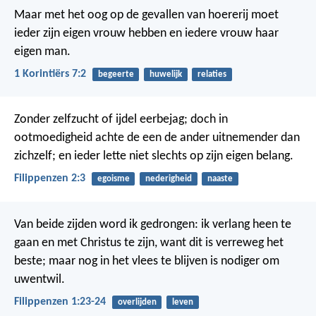
Maar met het oog op de gevallen van hoererij moet
ieder zijn eigen vrouw hebben en iedere vrouw haar
eigen man.
1 Korintiërs 7:2
begeerte
huwelijk
relaties
Zonder zelfzucht of ijdel eerbejag; doch in
ootmoedigheid achte de een de ander uitnemender dan
zichzelf; en ieder lette niet slechts op zijn eigen belang.
Filippenzen 2:3
egoisme
nederigheid
naaste
Van beide zijden word ik gedrongen: ik verlang heen te
gaan en met Christus te zijn, want dit is verreweg het
beste; maar nog in het vlees te blijven is nodiger om
uwentwil.
Filippenzen 1:23-24
overlijden
leven