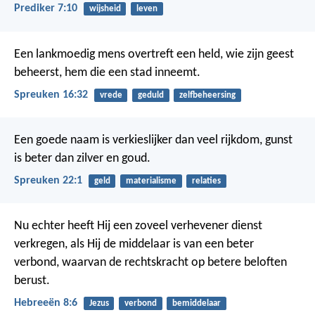
Prediker 7:10
wijsheid
leven
Een lankmoedig mens overtreft een held,
wie zijn geest
beheerst, hem die een stad inneemt.
Spreuken 16:32
vrede
geduld
zelfbeheersing
Een goede naam is verkieslijker dan veel rijkdom,
gunst
is beter dan zilver en goud.
Spreuken 22:1
geld
materialisme
relaties
Nu echter heeft Hij een zoveel verhevener dienst
verkregen, als Hij de middelaar is van een beter
verbond, waarvan de rechtskracht op betere beloften
berust.
Hebreeën 8:6
Jezus
verbond
bemiddelaar