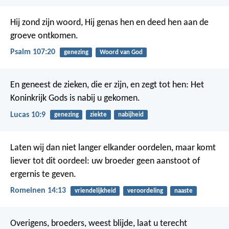
Hij zond zijn woord, Hij genas hen
en deed hen aan de
groeve ontkomen.
Psalm 107:20
genezing
Woord van God
En geneest de zieken, die er zijn, en zegt tot hen: Het
Koninkrijk Gods is nabij u gekomen.
Lucas 10:9
genezing
ziekte
nabijheid
Laten wij dan niet langer elkander oordelen, maar komt
liever tot dit oordeel: uw broeder geen aanstoot of
ergernis te geven.
Romeinen 14:13
vriendelijkheid
veroordeling
naaste
Overigens, broeders, weest blijde, laat u terecht