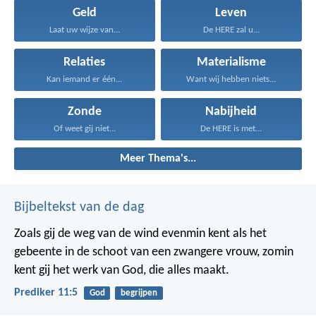
Geld
Leven
Laat uw wijze van...
De HERE zal u...
Relaties
Materialisme
Kan iemand er één...
Want wij hebben niets...
Zonde
Nabijheid
Of weet gij niet...
De HERE is met...
Meer Thema's...
Bijbeltekst van de dag
Zoals gij de weg van de wind evenmin kent als het
gebeente in de schoot van een zwangere vrouw, zomin
kent gij het werk van God, die alles maakt.
Prediker 11:5
God
begrijpen