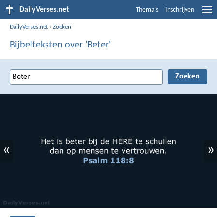
DailyVerses.net
Thema's
Inschrijven
DailyVerses.net
›
Zoeken
Bijbelteksten over 'Beter'
«
»