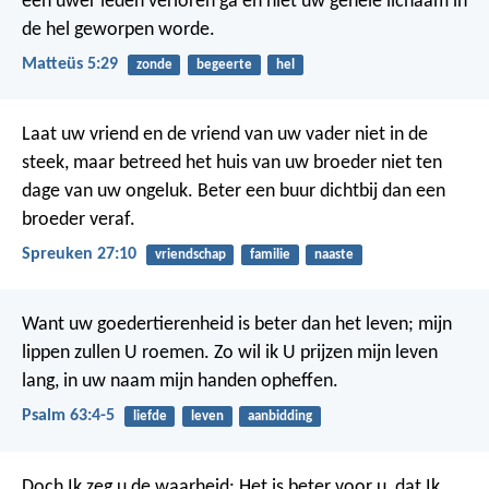
één uwer leden verloren ga en niet uw gehele lichaam in
de hel geworpen worde.
Matteüs 5:29
zonde
begeerte
hel
Laat uw vriend en de vriend van uw vader niet in de
steek,
maar betreed het huis van uw broeder niet
ten
dage van uw ongeluk.
Beter een buur dichtbij dan een
broeder veraf.
Spreuken 27:10
vriendschap
familie
naaste
Want uw goedertierenheid is beter dan het leven;
mijn
lippen zullen U roemen.
Zo wil ik U prijzen mijn leven
lang,
in uw naam mijn handen opheffen.
Psalm 63:4-5
liefde
leven
aanbidding
Doch Ik zeg u de waarheid: Het is beter voor u, dat Ik