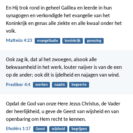
En Hij trok rond in geheel Galilea en leerde in hun
synagogen en verkondigde het evangelie van het
Koninkrijk en genas alle ziekte en alle kwaal onder het
volk.
Matteüs 4:23
evangelisatie
koninkrijk
genezing
Ook zag ik, dat al het zwoegen, alsook alle
bekwaamheid in het werk, louter naijver is van de een
op de ander; ook dit is ijdelheid en najagen van wind.
Prediker 4:4
werken
naaste
begeerte
Opdat de God van onze Here Jezus Christus, de Vader
der heerlijkheid, u geve de Geest van wijsheid en van
openbaring om Hem recht te kennen.
Efeziërs 1:17
Geest
wijsheid
begrijpen