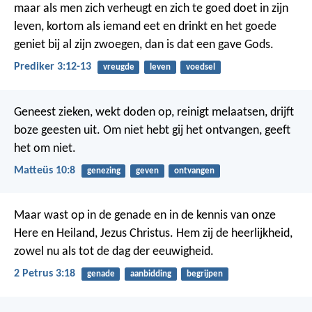
maar als men zich verheugt en zich te goed doet in zijn
leven, kortom als iemand eet en drinkt en het goede
geniet bij al zijn zwoegen, dan is dat een gave Gods.
Prediker 3:12-13
vreugde
leven
voedsel
Geneest zieken, wekt doden op, reinigt melaatsen, drijft
boze geesten uit. Om niet hebt gij het ontvangen, geeft
het om niet.
Matteüs 10:8
genezing
geven
ontvangen
Maar wast op in de genade en in de kennis van onze
Here en Heiland, Jezus Christus. Hem zij de heerlijkheid,
zowel nu als tot de dag der eeuwigheid.
2 Petrus 3:18
genade
aanbidding
begrijpen