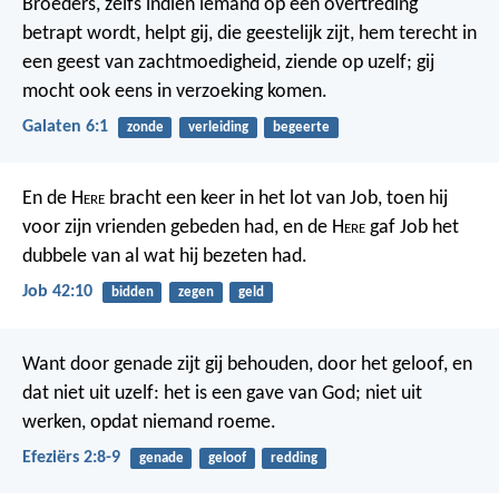
Broeders, zelfs indien iemand op een overtreding
betrapt wordt, helpt gij, die geestelijk zijt, hem terecht in
een geest van zachtmoedigheid, ziende op uzelf; gij
mocht ook eens in verzoeking komen.
Galaten 6:1
zonde
verleiding
begeerte
En de H
ere
bracht een keer in het lot van Job, toen hij
voor zijn vrienden gebeden had, en de H
ere
gaf Job het
dubbele van al wat hij bezeten had.
Job 42:10
bidden
zegen
geld
Want door genade zijt gij behouden, door het geloof, en
dat niet uit uzelf: het is een gave van God; niet uit
werken, opdat niemand roeme.
Efeziërs 2:8-9
genade
geloof
redding