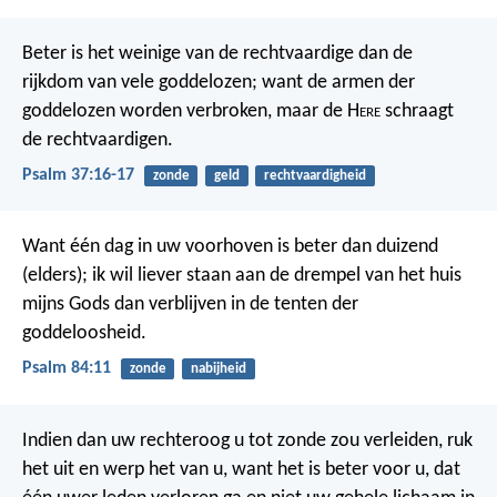
Beter is het weinige van de rechtvaardige
dan de
rijkdom van vele goddelozen;
want de armen der
goddelozen worden verbroken,
maar de H
ere
schraagt
de rechtvaardigen.
Psalm 37:16-17
zonde
geld
rechtvaardigheid
Want één dag in uw voorhoven is beter dan duizend
(elders);
ik wil liever staan aan de drempel van het huis
mijns Gods
dan verblijven in de tenten der
goddeloosheid.
Psalm 84:11
zonde
nabijheid
Indien dan uw rechteroog u tot zonde zou verleiden, ruk
het uit en werp het van u, want het is beter voor u, dat