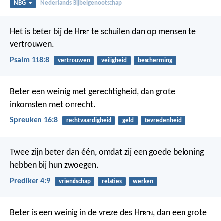
NBG
Nederlands Bijbelgenootschap
Het is beter bij de H
ere
te schuilen
dan op mensen te
vertrouwen.
Psalm 118:8
vertrouwen
veiligheid
bescherming
Beter een weinig met gerechtigheid,
dan grote
inkomsten met onrecht.
Spreuken 16:8
rechtvaardigheid
geld
tevredenheid
Twee zijn beter dan één, omdat zij een goede beloning
hebben bij hun zwoegen.
Prediker 4:9
vriendschap
relaties
werken
Beter is een weinig in de vreze des H
eren
,
dan een grote