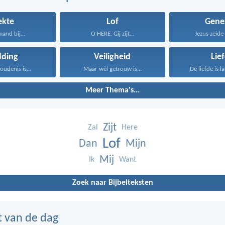
ekte
Lof
Gene
mand bij...
O HERE, Gij zijt...
Jezus zeide 
dding
Veiligheid
Lie
oudenis is...
Maar wèl getrouw is...
De liefde is l
Meer Thema's...
Zijt
Zal
Here
Lof
Dan
Mijn
Mij
Ik
Want
Zoek naar Bijbelteksten
t van de dag