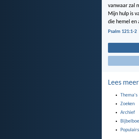
vanwaar zal 
Mijn hulp is v
die hemel en 
Psalm 121:1-2
Lees meer
Thema's
Zoeken
Archief
Bijbelbo
Populairs