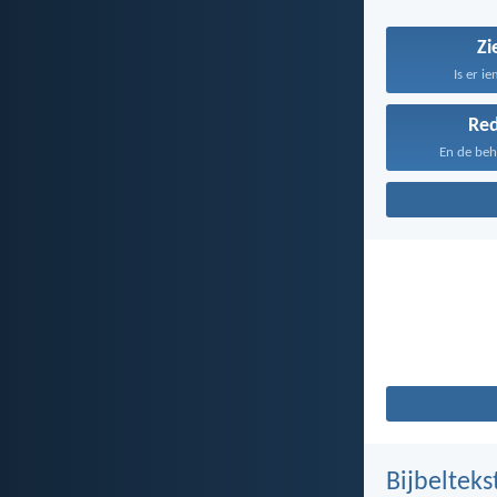
Zi
Is er ie
Re
En de beh
Bijbelteks