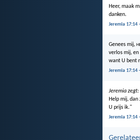
Heer, maak mij
danken.
Jeremia 17:14 
Genees mij,
H
verlos mij, en
want U bent m
Jeremia 17:14 
Jeremia zegt:
Help mij, dan z
U prijs ik."
Jeremia 17:14 
Gerelate