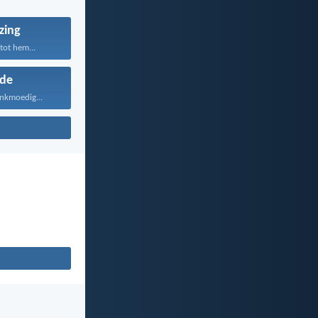
zing
tot hem...
fde
ankmoedig...