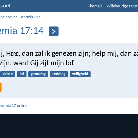
s.net
Thema's
Willekeurige tekst
ijbelboeken
›
Jeremia
›
17
emia 17:14
j, H
ere
, dan zal ik genezen zijn; help mij, dan za
jn, want Gij zijt mijn lof.
ziekte
lof
genezing
redding
veiligheid
eremia 17
online