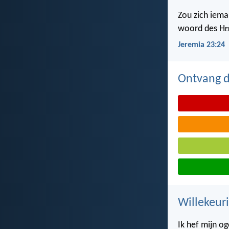
Zou zich iema
woord des H
e
Jeremia 23:24
Ontvang de
Willekeuri
Ik hef mijn o