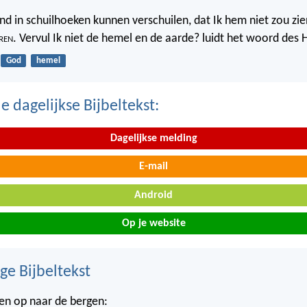
nd in schuilhoeken kunnen verschuilen, dat Ik hem niet zou zien
ren
. Vervul Ik niet de hemel en de aarde? luidt het woord des 
God
hemel
 dagelijkse Bijbeltekst:
Dagelijkse melding
E-mail
Android
Op je website
ge Bijbeltekst
gen op naar de bergen: