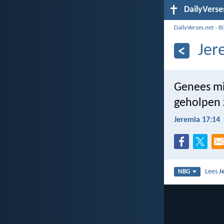
DailyVerse
DailyVerses.net
›
B
Jer
Genees mi
geholpen zi
Jeremia 17:14
Lees
J
NBG