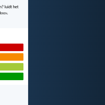
? luidt het
H
eren
.