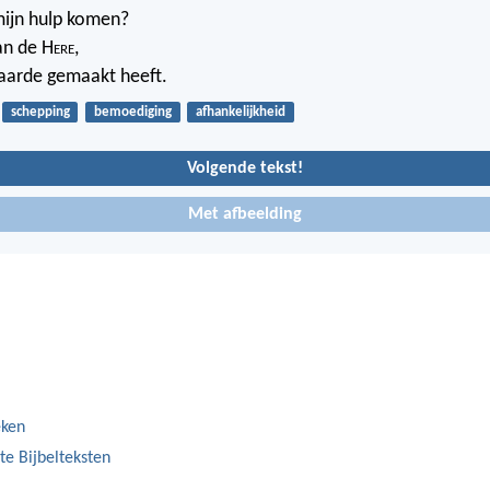
mijn hulp komen?
an de H
ere
,
aarde gemaakt heeft.
schepping
bemoediging
afhankelijkheid
Volgende tekst!
Met afbeelding
eken
te Bijbelteksten