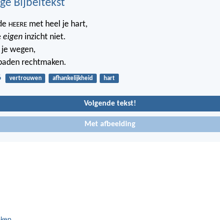
ge Bijbeltekst
 de
met heel je hart,
HEERE
e
eigen
inzicht niet.
 je wegen,
e paden rechtmaken.
6
vertrouwen
afhankelijkheid
hart
Volgende tekst!
Met afbeelding