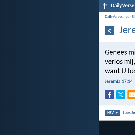
DailyVerse
DailyVerses.net
›
B
Jer
Genees mi
verlos mij
want U be
Jeremia 17:14
Lees
J
HSV