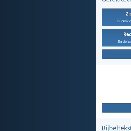
Zi
Is ieman
Re
En de zal
Bijbelteks