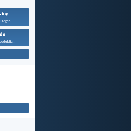
zing
i tegen...
fde
geduldig...