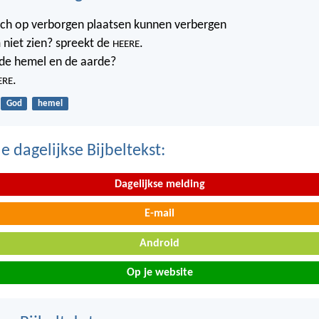
ich op verborgen plaatsen kunnen verbergen
 niet zien? spreekt de
.
HEERE
t de hemel en de aarde?
.
ERE
God
hemel
 dagelijkse Bijbeltekst:
Dagelijkse melding
E-mail
Android
Op je website