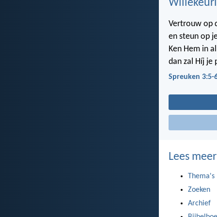
Willekeuri
Vertrouw op
en steun op j
Ken Hem in al
dan zal Híj j
Spreuken 3:5-
Lees meer
Thema's
Zoeken
Archief