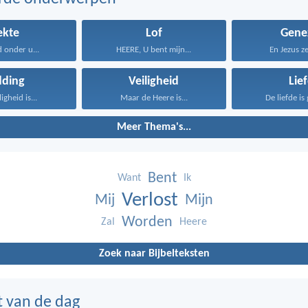
ekte
Lof
Gene
d onder u...
HEERE, U bent mijn...
En Jezus ze
dding
Veiligheid
Lie
igheid is...
Maar de Heere is...
De liefde is 
Meer Thema's...
Bent
Want
Ik
Verlost
Mij
Mijn
Worden
Zal
Heere
Zoek naar Bijbelteksten
t van de dag