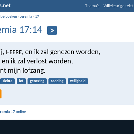
s.net
Thema's
Willekeurige tekst
ijbelboeken
›
Jeremia
›
17
emia 17:14
j,
, en ik zal genezen worden,
HEERE
, en ik zal verlost worden,
nt mijn lofzang.
ziekte
lof
genezing
redding
veiligheid
eremia 17
online