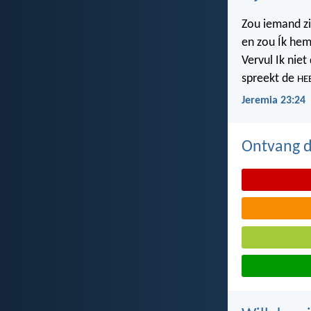
Zou iemand z
en zou Ík hem
Vervul Ik nie
spreekt de
HE
Jeremia 23:24
Ontvang de