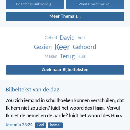
De liefde is lankmoedig...
Want Ik weet, welke...
Meer Thema's...
David
Gebed
Volk
Keer
Gezien
Gehoord
Terug
Maken
Huis
Zoek naar Bijbelteksten
Bijbeltekst van de dag
Zou zich iemand in schuilhoeken kunnen verschuilen, dat
Ik hem niet zou zien? luidt het woord des H
eren
. Vervul
Ik niet de hemel en de aarde? luidt het woord des H
eren
.
Jeremia 23:24
God
hemel