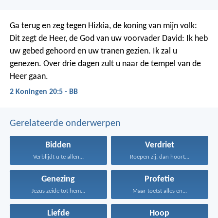
Ga terug en zeg tegen Hizkia, de koning van mijn volk:
Dit zegt de Heer, de God van uw voorvader David: Ik heb
uw gebed gehoord en uw tranen gezien. Ik zal u
genezen. Over drie dagen zult u naar de tempel van de
Heer gaan.
2 Koningen 20:5 - BB
Gerelateerde onderwerpen
Bidden
Verdriet
Verblijdt u te allen...
Roepen zij, dan hoort...
Genezing
Profetie
Jezus zeide tot hem...
Maar toetst alles en...
Liefde
Hoop