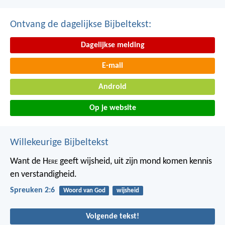
Ontvang de dagelijkse Bijbeltekst:
Dagelijkse melding
E-mail
Android
Op je website
Willekeurige Bijbeltekst
Want de H
ere
geeft wijsheid,
uit zijn mond komen kennis
en verstandigheid.
Spreuken 2:6
Woord van God
wijsheid
Volgende tekst!