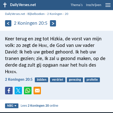
DailyVerses.net
Thema's
Inschrijven
DailyVerses.net
›
Bijbelboeken
›
2 Koningen
›
20
2 Koningen 20:5
Keer terug en zeg tot Hizkia, de vorst van mijn
volk: zo zegt de H
ere
, de God van uw vader
David: Ik heb uw gebed gehoord. Ik heb uw
tranen gezien; zie, Ik zal u gezond maken, op de
derde dag zult gij opgaan naar het huis des
H
eren
.
2 Koningen 20:5
bidden
verdriet
genezing
profetie
Lees
2 Koningen 20
online
NBG