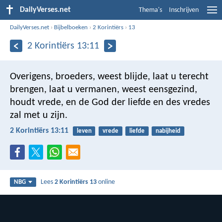
DailyVerses.net
Thema's
Inschrijven
DailyVerses.net
›
Bijbelboeken
›
2 Korintiërs
›
13
2 Korintiërs 13:11
Overigens, broeders, weest blijde, laat u terecht
brengen, laat u vermanen, weest eensgezind,
houdt vrede, en de God der liefde en des vredes
zal met u zijn.
2 Korintiërs 13:11
leven
vrede
liefde
nabijheid
Lees
2 Korintiërs 13
online
NBG