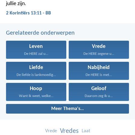
jullie zijn.
2 Korintiërs 13:11 - BB
Gerelateerde onderwerpen
Leven
Vrede
De HERE zal u...
De HERE zegene u...
Liefde
Nabijheid
De liefde is lankmoedig...
De HERE is met...
Hoop
Geloof
Want Ik weet, welke...
Daarom zeg Ik u...
Meer Thema's...
Vredes
Vrede
Laat