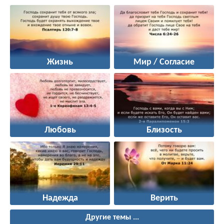
Жизнь
Мир / Согласие
Любовь
Близость
Надежда
Верить
Другие темы ...