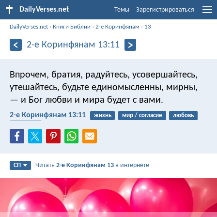
DailyVerses.net
Темы
Зарегистрироваться
DailyVerses.net
›
Книги Библии
›
2-е Коринфянам
›
13
2-е Коринфянам 13:11
Впрочем, братия, радуйтесь, усовершайтесь,
утешайтесь, будьте единомысленны, мирны,
— и Бог любви и мира будет с вами.
2-е Коринфянам 13:11
жизнь
мир / согласие
любовь
близость
Читать
2-е Коринфянам 13
в интернете
СП