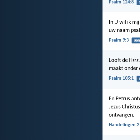
Psalm 124:8
In U wil ik mi
uw naam psal
Psalm 9:3
aan
Looft de H
ere
maakt onder d
Psalm 105:1
En Petrus ant
Jezus Christus
ontvangen.
Handelingen 2