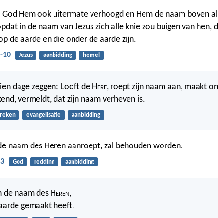
 God Hem ook uitermate verhoogd en Hem de naam boven al
pdat in de naam van Jezus zich alle knie zou buigen van hen, d
op de aarde en die onder de aarde zijn.
9-10
Jezus
aanbidding
hemel
 dien dage zeggen: Looft de H
ere
, roept zijn naam aan, maakt o
kend, vermeldt, dat zijn naam verheven is.
preken
evangelisatie
aanbidding
 de naam des Heren aanroept, zal behouden worden.
13
God
redding
aanbidding
in de naam des H
eren
,
aarde gemaakt heeft.