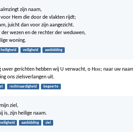
salmzingt zijn naam,
voor Hem die door de vlakten rijdt;
am, juicht dan voor zijn aangezicht.
er der wezen en de rechter der weduwen,
ilige woning.
heiligheid
veiligheid
aanbidding
 uwer gerichten hebben wij U verwacht, o H
ere
; naar uw naa
ng ons zielsverlangen uit.
et
rechtvaardigheid
begeerte
 mijn ziel,
j is, zijn heilige naam.
heiligheid
aanbidding
ziel