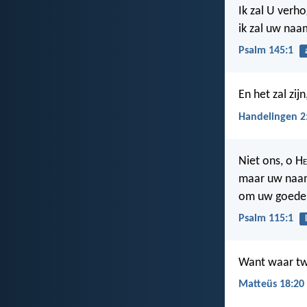
Ik zal U verho
ik zal uw naa
Psalm 145:1
En het zal zi
Handelingen 2
Niet ons, o H
maar uw naam
om uw goeder
Psalm 115:1
Want waar twe
Matteüs 18:20