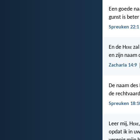
Een goede naa
gunst is beter
Spreuken 22:1
En de H
ere
zal
en zijn naam 
Zacharia 14:9
De naam des
de rechtvaard
Spreuken 18:1
Leer mij, H
ere
opdat ik in u