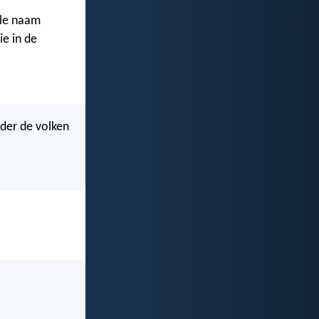
le naam
ie in de
nder de volken