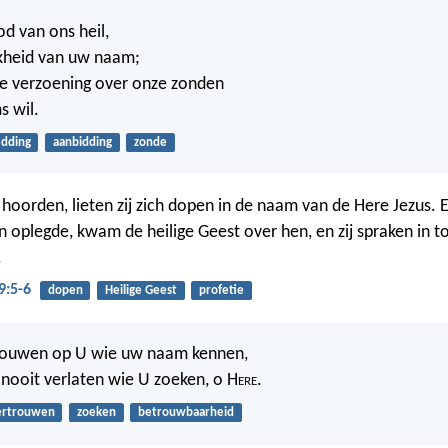
od van ons heil,
jkheid van uw naam;
oe verzoening over onze zonden
 wil.
edding
aanbidding
zonde
t hoorden, lieten zij zich dopen in de naam van de Here Jezus. 
 oplegde, kwam de heilige Geest over hen, en zij spraken in t
.
9:5-6
dopen
Heilige Geest
profetie
ouwen op U wie uw naam kennen,
 nooit verlaten wie U zoeken, o H
ere
.
ertrouwen
zoeken
betrouwbaarheid