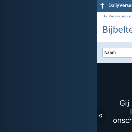
DailyVerse
DailyVerses.net
›
Z
Bijbelt
«