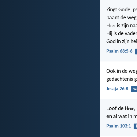
Zingt Gode, p
baant de weg 
H
ere
is zijn na
Hij is de vad
God in zijn he
Psalm 68:5-6
Ook in de weg
gedachtenis gi
Jesaja 26:8
w
Loof de H
ere
,
en al wat in mi
Psalm 103:1