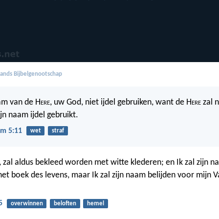
ands Bijbelgenootschap
aam van de H
ere
, uw God, niet ijdel gebruiken, want de H
ere
zal n
jn naam ijdel gebruikt.
m 5:11
wet
straf
 zal aldus bekleed worden met witte klederen; en Ik zal zijn 
 het boek des levens, maar Ik zal zijn naam belijden voor mijn 
5
overwinnen
beloften
hemel