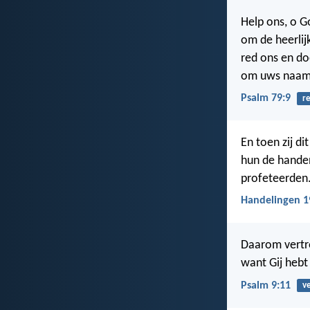
Help ons, o G
om de heerli
red ons en d
om uws naams
Psalm 79:9
r
En toen zij di
hun de handen
profeteerden
Handelingen 1
Daarom vertr
want Gij hebt
Psalm 9:11
v