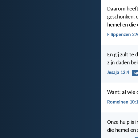
Daarom heeft
geschonken, o
hemel en die 
Filippenzen 2:
En gij zult te
zijn daden be
Jesaja 12:4
s
Want: al wie
Romeinen 10:
Onze hulp is 
die hemel en 