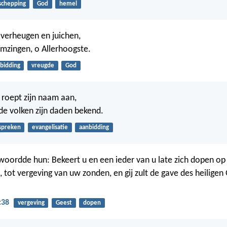
schepping
God
hemel
j verheugen en juichen,
mzingen, o Allerhoogste.
bidding
vreugde
God
, roept zijn naam aan,
e volken zijn daden bekend.
spreken
evangelisatie
aanbidding
woordde hun: Bekeert u en een ieder van u late zich dopen o
, tot vergeving van uw zonden, en gij zult de gave des heiligen
:38
vergeving
Geest
dopen