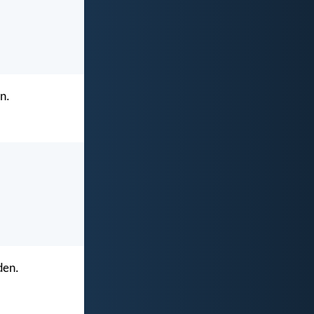
n.
den.