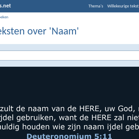
s.net
Thema's
Willekeurige tekst
oeken
eksten over 'Naam'