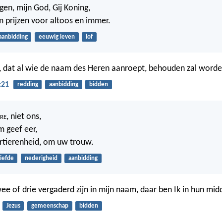
gen, mijn God, Gij Koning,
m prijzen voor altoos en immer.
aanbidding
eeuwig leven
lof
jn, dat al wie de naam des Heren aanroept, behouden zal worde
:21
redding
aanbidding
bidden
ere
, niet ons,
 geef eer,
tierenheid, om uw trouw.
liefde
nederigheid
aanbidding
e of drie vergaderd zijn in mijn naam, daar ben Ik in hun mid
Jezus
gemeenschap
bidden