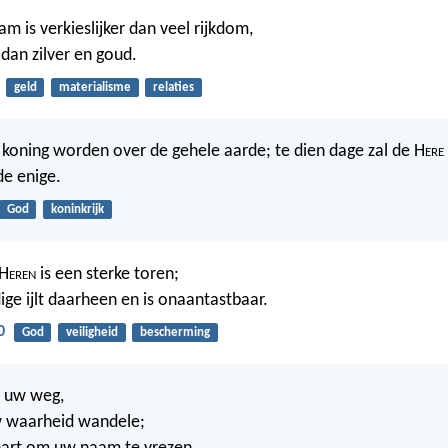
m is verkieslijker dan veel rijkdom,
 dan zilver en goud.
geld
materialisme
relaties
 koning worden over de gehele aarde; te dien dage zal de H
ere
de enige.
God
koninkrijk
 H
eren
is een sterke toren;
ige ijlt daarheen en is onaantastbaar.
0
God
veiligheid
bescherming
, uw weg,
w waarheid wandele;