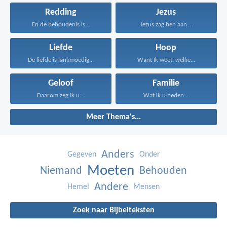
Redding
Jezus
En de behoudenis is...
Jezus zag hen aan...
Liefde
Hoop
De liefde is lankmoedig...
Want Ik weet, welke...
Geloof
Familie
Daarom zeg Ik u...
Wat ik u heden...
Meer Thema's...
Anders
Gegeven
Onder
Moeten
Niemand
Behouden
Andere
Hemel
Mensen
Zoek naar Bijbelteksten