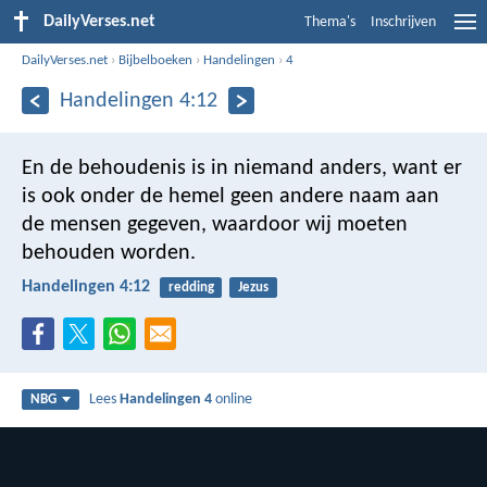
DailyVerses.net
Thema's
Inschrijven
DailyVerses.net
›
Bijbelboeken
›
Handelingen
›
4
Handelingen 4:12
En de behoudenis is in niemand anders, want er
is ook onder de hemel geen andere naam aan
de mensen gegeven, waardoor wij moeten
behouden worden.
Handelingen 4:12
redding
Jezus
Lees
Handelingen 4
online
NBG