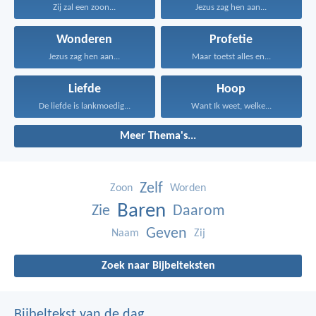
Zij zal een zoon...
Jezus zag hen aan...
Wonderen
Profetie
Jezus zag hen aan...
Maar toetst alles en...
Liefde
Hoop
De liefde is lankmoedig...
Want Ik weet, welke...
Meer Thema's...
Zelf
Zoon
Worden
Baren
Zie
Daarom
Geven
Naam
Zij
Zoek naar Bijbelteksten
Bijbeltekst van de dag