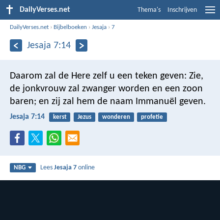
DailyVerses.net
Thema's
Inschrijven
DailyVerses.net
›
Bijbelboeken
›
Jesaja
›
7
Jesaja 7:14
Daarom zal de Here zelf u een teken geven: Zie,
de jonkvrouw zal zwanger worden en een zoon
baren; en zij zal hem de naam Immanuël geven.
Jesaja 7:14
kerst
Jezus
wonderen
profetie
Lees
Jesaja 7
online
NBG