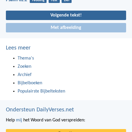
Psalm 62:2
redding
rust
ziel
Volgende tekst!
Met afbeelding
Lees meer
Thema's
Zoeken
Archief
Bijbelboeken
Populairste Bijbelteksten
Ondersteun DailyVerses.net
Help
mij
het Woord van God verspreiden: