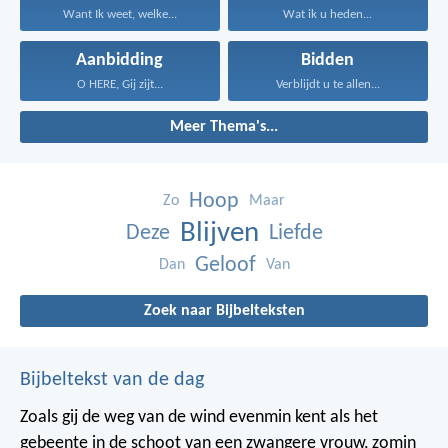
Want Ik weet, welke...
Wat ik u heden...
Aanbidding
Bidden
O HERE, Gij zijt...
Verblijdt u te allen...
Meer Thema's...
Hoop
Zo
Maar
Blijven
Deze
Liefde
Geloof
Dan
Van
Zoek naar Bijbelteksten
Bijbeltekst van de dag
Zoals gij de weg van de wind evenmin kent als het
gebeente in de schoot van een zwangere vrouw, zomin