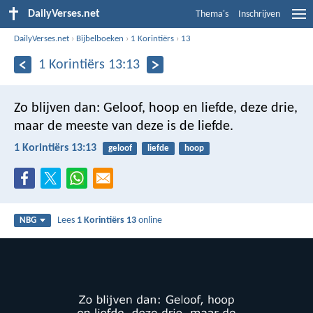
DailyVerses.net
Thema's
Inschrijven
DailyVerses.net
›
Bijbelboeken
›
1 Korintiërs
›
13
1 Korintiërs 13:13
Zo blijven dan:
Geloof, hoop en liefde, deze drie,
maar de meeste van deze is de liefde.
1 Korintiërs 13:13
geloof
liefde
hoop
Lees
1 Korintiërs 13
online
NBG