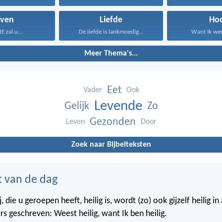
even
Liefde
Ho
E zal u...
De liefde is lankmoedig...
Want Ik weet
Meer Thema's...
Eet
Vader
Ook
Levende
Gelijk
Zo
Gezonden
Leven
Door
Zoek naar Bijbelteksten
t van de dag
j, die u geroepen heeft, heilig is, wordt (zo) ook gijzelf heilig i
rs geschreven: Weest heilig, want Ik ben heilig.