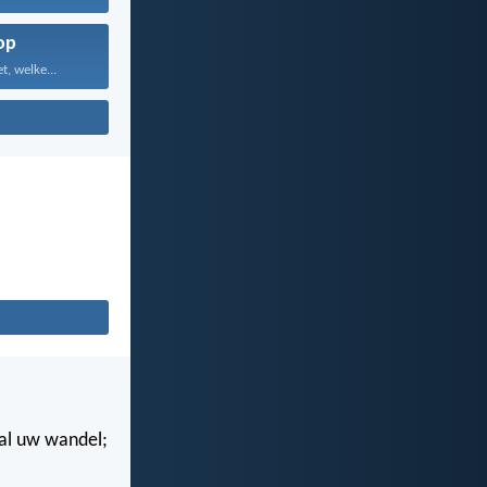
op
, welke...
n al uw wandel;