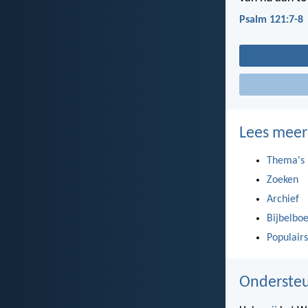
Psalm 121:7-8
Lees meer
Thema's
Zoeken
Archief
Bijbelbo
Populairs
Ondersteu