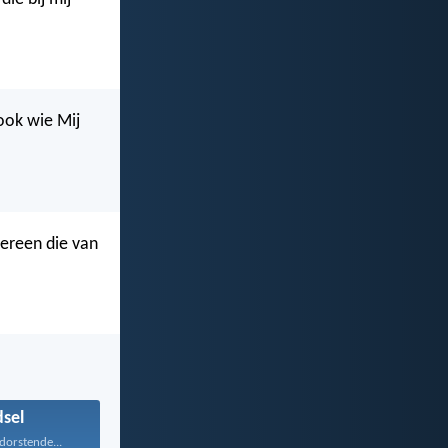
 ook wie Mij
dereen die van
sel
dorstende...