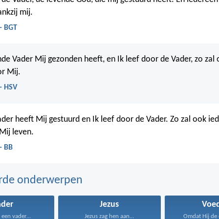
ankzij mij.
- BGT
nde Vader Mij gezonden heeft, en Ik leef door de Vader, zo zal
r Mij.
- HSV
der heeft Mij gestuurd en Ik leef door de Vader. Zo zal ook ie
Mij leven.
- BB
erde onderwerpen
ader
Jezus
Voed
h een vader...
Jezus zag hen aan...
Omdat Hij de 