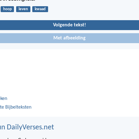
hoop
leven
kwaad
Volgende tekst!
Met afbeelding
eken
te Bijbelteksten
n DailyVerses.net