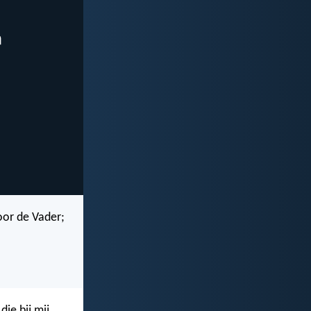
oor de Vader;
die bij mij