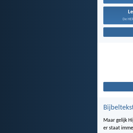
L
De HER
Bijbelteks
Maar gelijk Hi
er staat imme