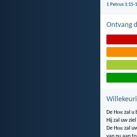
1 Petrus 1:15-
Ontvang de
Willekeuri
De H
ere
zal u 
Hij zal uw zie
De H
ere
zal u
van nu aan to