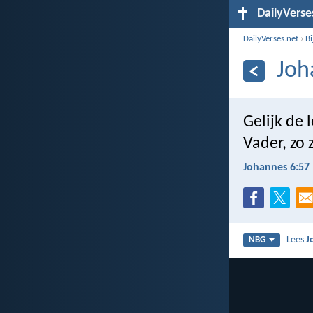
DailyVerse
DailyVerses.net
›
B
Joh
Gelijk de 
Vader, zo 
Johannes 6:57
Lees
J
NBG