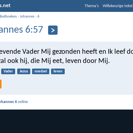
s.net
Thema's
Willekeurige tekst
ijbelboeken
›
Johannes
›
6
annes 6:57
levende Vader Mij gezonden heeft en Ik leef d
zal ook hij, die Mij eet, leven door Mij.
Vader
Jezus
voedsel
leven
ohannes 6
online