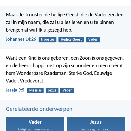
Maar de Trooster, de heilige Geest, die de Vader zenden
zal in mijn naam, die zal u alles leren en u te binnen
brengen al wat Ik u gezegd heb.
Johannes 14:26
trooster
Heilige Geest
Vader
Want een Kind is ons geboren, een Zoon is ons gegeven,
en de heerschappij rust op zijn schouder en men noemt
hem Wonderbare Raadsman, Sterke God, Eeuwige
Vader, Vredevorst.
Jesaja 9:5
Messias
Jezus
Vader
Gerelateerde onderwerpen
Vader
Jezus
Gelijk zich een vader...
Jezus zag hen aan...