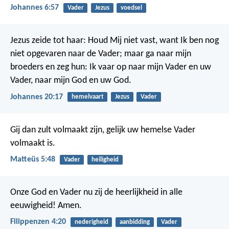
Johannes 6:57
Vader
Jezus
voedsel
Jezus zeide tot haar: Houd Mij niet vast, want Ik ben nog
niet opgevaren naar de Vader; maar ga naar mijn
broeders en zeg hun: Ik vaar op naar mijn Vader en uw
Vader, naar mijn God en uw God.
Johannes 20:17
hemelvaart
Jezus
Vader
Gij dan zult volmaakt zijn, gelijk uw hemelse Vader
volmaakt is.
Matteüs 5:48
Vader
heiligheid
Onze God en Vader nu zij de heerlijkheid in alle
eeuwigheid! Amen.
Filippenzen 4:20
nederigheid
aanbidding
Vader