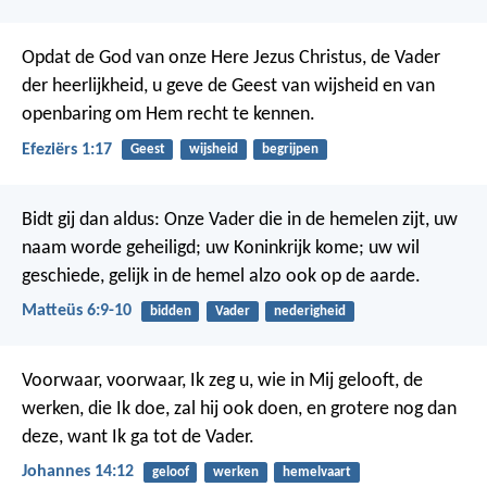
Opdat de God van onze Here Jezus Christus, de Vader
der heerlijkheid, u geve de Geest van wijsheid en van
openbaring om Hem recht te kennen.
Efeziërs 1:17
Geest
wijsheid
begrijpen
Bidt gij dan aldus:
Onze Vader die in de hemelen zijt,
uw
naam worde geheiligd;
uw Koninkrijk kome;
uw wil
geschiede,
gelijk in de hemel alzo ook op de aarde.
Matteüs 6:9-10
bidden
Vader
nederigheid
Voorwaar, voorwaar, Ik zeg u, wie in Mij gelooft, de
werken, die Ik doe, zal hij ook doen, en grotere nog dan
deze, want Ik ga tot de Vader.
Johannes 14:12
geloof
werken
hemelvaart