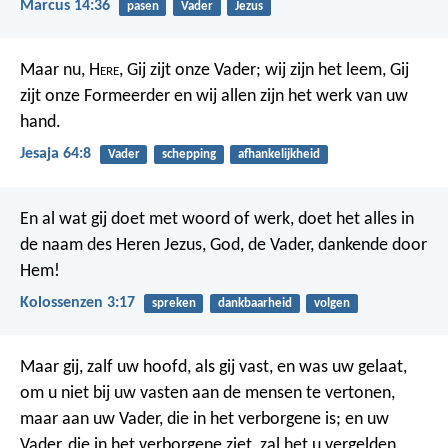
Marcus 14:36
pasen
Vader
Jezus
Maar nu, H
ere
, Gij zijt onze Vader; wij zijn het leem, Gij
zijt onze Formeerder en wij allen zijn het werk van uw
hand.
Jesaja 64:8
Vader
schepping
afhankelijkheid
En al wat gij doet met woord of werk, doet het alles in
de naam des Heren Jezus, God, de Vader, dankende door
Hem!
Kolossenzen 3:17
spreken
dankbaarheid
volgen
Maar gij, zalf uw hoofd, als gij vast, en was uw gelaat,
om u niet bij uw vasten aan de mensen te vertonen,
maar aan uw Vader, die in het verborgene is; en uw
Vader, die in het verborgene ziet, zal het u vergelden.