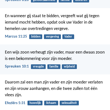
Spreuken 6:20
gehoorzaamheid
familie
luisteren
En wanneer gij staat te bidden, vergeeft wat gij tegen
iemand mocht hebben, opdat ook uw Vader in de
hemelen uw overtredingen vergeve.
Marcus 11:25
bidden
vergeving
Vader
Een wijs zoon verheugt zijn vader,
maar een dwaas zoon
is een bekommering voor zijn moeder.
Spreuken 10:1
vreugde
familie
wijsheid
Daarom zal een man
zijn
vader en
zijn
moeder verlaten
en zijn vrouw aanhangen, en die twee zullen tot één
vlees zijn.
Efeziërs 5:31
huwelijk
lichaam
seksualiteit