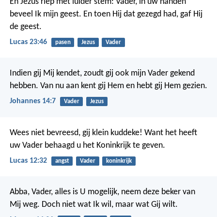
En Jezus riep met luider stem: Vader, in uw handen
beveel Ik mijn geest. En toen Hij dat gezegd had, gaf Hij
de geest.
Lucas 23:46
pasen
Jezus
Vader
Indien gij Mij kendet, zoudt gij ook mijn Vader gekend
hebben. Van nu aan kent gij Hem en hebt gij Hem gezien.
Johannes 14:7
Vader
Jezus
Wees niet bevreesd, gij klein kuddeke! Want het heeft
uw Vader behaagd u het Koninkrijk te geven.
Lucas 12:32
angst
Vader
koninkrijk
Abba, Vader, alles is U mogelijk, neem deze beker van
Mij weg. Doch niet wat Ik wil, maar wat Gij wilt.