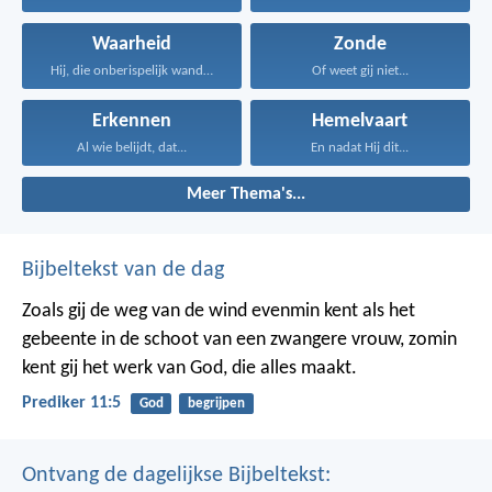
Waarheid
Zonde
Hij, die onberispelijk wandelt...
Of weet gij niet...
Erkennen
Hemelvaart
Al wie belijdt, dat...
En nadat Hij dit...
Meer Thema's...
Bijbeltekst van de dag
Zoals gij de weg van de wind evenmin kent als het
gebeente in de schoot van een zwangere vrouw, zomin
kent gij het werk van God, die alles maakt.
Prediker 11:5
God
begrijpen
Ontvang de dagelijkse Bijbeltekst: