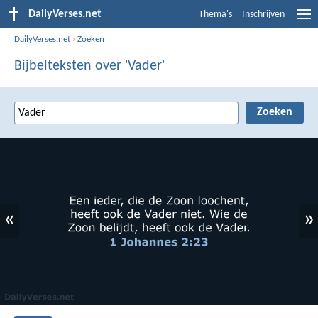
DailyVerses.net
Thema's
Inschrijven
DailyVerses.net
›
Zoeken
Bijbelteksten over 'Vader'
«
»