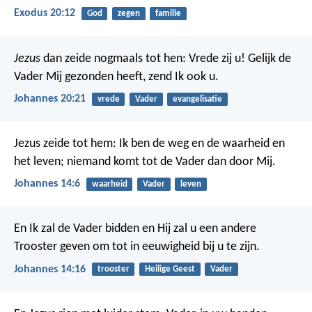
Exodus 20:12
God
zegen
familie
Jezus
dan zeide nogmaals tot hen: Vrede zij u! Gelijk de
Vader Mij gezonden heeft, zend Ik ook u.
Johannes 20:21
vrede
Vader
evangelisatie
Jezus zeide tot hem: Ik ben de weg en de waarheid en
het leven; niemand komt tot de Vader dan door Mij.
Johannes 14:6
waarheid
Vader
leven
En Ik zal de Vader bidden en Hij zal u een andere
Trooster geven om tot in eeuwigheid bij u te zijn.
Johannes 14:16
trooster
Heilige Geest
Vader