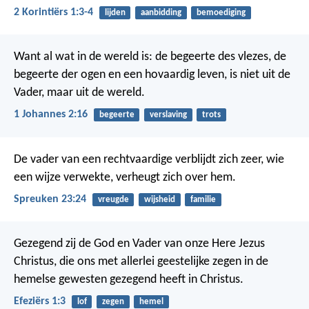
2 Korintiërs 1:3-4
lijden
aanbidding
bemoediging
Want al wat in de wereld is: de begeerte des vlezes, de
begeerte der ogen en een hovaardig leven, is niet uit de
Vader, maar uit de wereld.
1 Johannes 2:16
begeerte
verslaving
trots
De vader van een rechtvaardige verblijdt zich zeer,
wie
een wijze verwekte, verheugt zich over hem.
Spreuken 23:24
vreugde
wijsheid
familie
Gezegend zij de God en Vader van onze Here Jezus
Christus, die ons met allerlei geestelijke zegen in de
hemelse gewesten gezegend heeft in Christus.
Efeziërs 1:3
lof
zegen
hemel