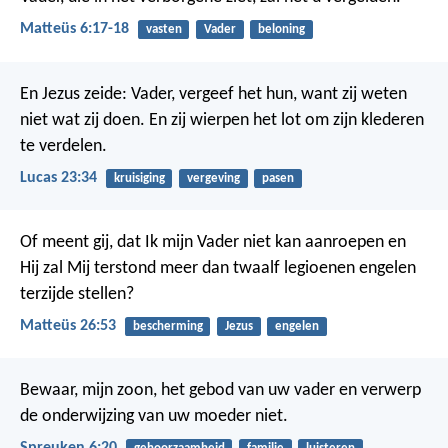
Matteüs 6:17-18
vasten
Vader
beloning
En Jezus zeide: Vader, vergeef het hun, want zij weten
niet wat zij doen. En zij wierpen het lot om zijn klederen
te verdelen.
Lucas 23:34
kruisiging
vergeving
pasen
Of meent gij, dat Ik mijn Vader niet kan aanroepen en
Hij zal Mij terstond meer dan twaalf legioenen engelen
terzijde stellen?
Matteüs 26:53
bescherming
Jezus
engelen
Bewaar, mijn zoon, het gebod van uw vader
en verwerp
de onderwijzing van uw moeder niet.