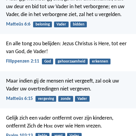
uw deur en bid tot uw Vader in het verborgene; en uw
Vader, die in het verborgene ziet, zal het u vergelden.
Matteüs 6:6
beloning
Vader
bidden
En alle tong zou belijden: Jezus Christus is Here, tot eer
van God, de Vader!
Filippenzen 2:11
God
gehoorzaamheid
erkennen
Maar indien gij de mensen niet vergeeft, zal ook uw
Vader uw overtredingen niet vergeven.
Matteüs 6:15
vergeving
zonde
Vader
Gelijk zich een vader ontfermt over zijn kinderen,
ontfermt Zich de H
ere
over wie Hem vrezen.
Psalm 103:13
liefde
angst
Vader