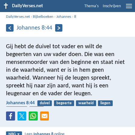
DailyVerses.net
Thema's
Inschrijven
DailyVerses.net
›
Bijbelboeken
›
Johannes
›
8
Johannes 8:44
Gij hebt de duivel tot vader en wilt de
begeerten van uw vader doen. Die was een
mensenmoorder van den beginne en staat niet
in de waarheid, want er is in hem geen
waarheid. Wanneer hij de leugen spreekt,
spreekt hij naar zijn aard, want hij is een
leugenaar en de vader der leugen.
Johannes 8:44
duivel
begeerte
waarheid
liegen
overlijden
zonde
Lees
Johannes 8
online
NBG