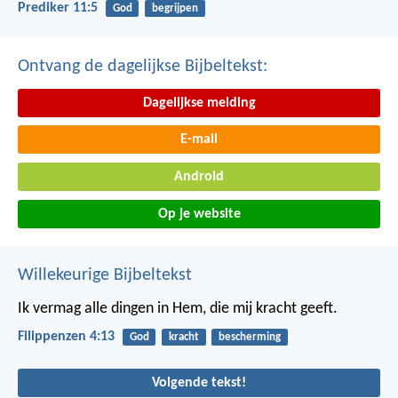
Prediker 11:5
God
begrijpen
Ontvang de dagelijkse Bijbeltekst:
Dagelijkse melding
E-mail
Android
Op je website
Willekeurige Bijbeltekst
Ik vermag alle dingen in Hem, die mij kracht geeft.
Filippenzen 4:13
God
kracht
bescherming
Volgende tekst!