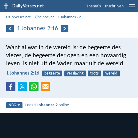
DailyVerses.net
Thema's
Inschrijven
DailyVerses.net
›
Bijbelboeken
›
1 Johannes
›
2
1 Johannes 2:16
Want al wat in de wereld is: de begeerte des
vlezes, de begeerte der ogen en een hovaardig
leven, is niet uit de Vader, maar uit de wereld.
1 Johannes 2:16
begeerte
verslaving
trots
wereld
Vader
Lees
1 Johannes 2
online
NBG