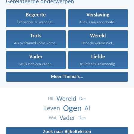
Gerelateerde onderwerpen
Begeerte
Verslaving
Dit bedoel ik: wandelt...
Alles is mij geoorloofd...
Trots
Wereld
Als overmoed komt, komt...
Hebt de wereld niet...
Vader
Liefde
Gelijk zich een vader...
De liefde is lankmoedig...
Meer Thema's...
Wereld
Uit
Der
Ogen
Leven
Al
Vader
Wat
Des
Zoek naar Bijbelteksten