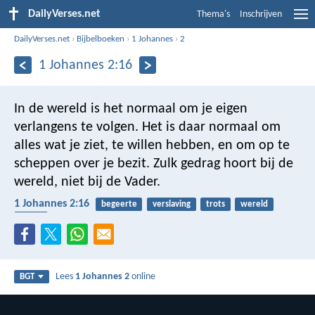
DailyVerses.net
Thema's
Inschrijven
DailyVerses.net
›
Bijbelboeken
›
1 Johannes
›
2
1 Johannes 2:16
In de wereld is het normaal om je eigen
verlangens te volgen. Het is daar normaal om
alles wat je ziet, te willen hebben, en om op te
scheppen over je bezit. Zulk gedrag hoort bij de
wereld, niet bij de Vader.
1 Johannes 2:16
begeerte
verslaving
trots
wereld
Vader
Lees
1 Johannes 2
online
BGT