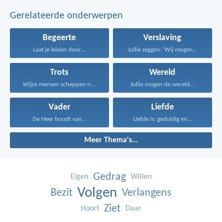
Gerelateerde onderwerpen
Begeerte
Verslaving
Laat je leiden door...
Jullie zeggen: ‘Wij mogen...
Trots
Wereld
Wijze mensen scheppen niet...
Jullie mogen de wereld...
Vader
Liefde
De Heer houdt van...
Liefde is: geduldig en...
Meer Thema's...
Gedrag
Eigen
Willen
Volgen
Bezit
Verlangens
Ziet
Hoort
Daar