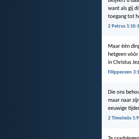
Beijvert u da
want als gij d
toegang tot h
2 Petrus 1:10-
Maar één ding
hetgeen vóór m
in Christus Je
Filippenzen 3:
Die ons behou
maar naar zij
eeuwige tijde
2 Timoteüs 1:9
Te raadplegen