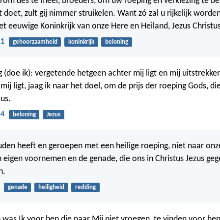
arom des te meer, broeders, om uw roeping en verkiezing te be
it doet, zult gij nimmer struikelen. Want zó zal u rijkelijk word
et eeuwige Koninkrijk van onze Here en Heiland, Jezus Christus
11
gehoorzaamheid
koninkrijk
beloning
 (doe ik): vergetende hetgeen achter mij ligt en mij uitstrekk
ij ligt, jaag ik naar het doel, om de prijs der roeping Gods, di
zus.
14
beloning
Jezus
den heeft en geroepen met een heilige roeping, niet naar onz
n eigen voornemen en de genade, die ons in Christus Jezus geg
n.
genade
heiligheid
redding
 was Ik voor hen die naar Mij niet vroegen, te vinden voor hen 