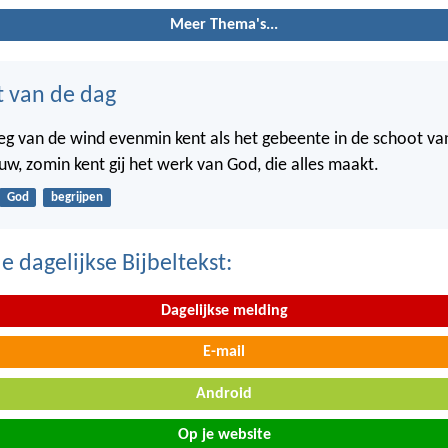
Meer Thema's...
t van de dag
weg van de wind evenmin kent als het gebeente in de schoot va
w, zomin kent gij het werk van God, die alles maakt.
God
begrijpen
 dagelijkse Bijbeltekst:
Dagelijkse melding
E-mail
Android
Op je website