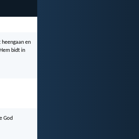
dt heengaan en
 Hem bidt in
ie God