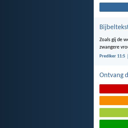
Bijbelteks
Zoals gij de 
zwangere vrou
Prediker 11:5
Ontvang de