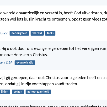
e wereld onaanzienlijk en veracht is, heeft God uitverkoren, da
tgeen wèl iets is, zijn kracht te ontnemen, opdat geen vlees 
28-29
nederigheid
wereld
trots
 Hij u ook door ons evangelie geroepen tot het verkrijgen van
van onze Here Jezus Christus.
zen 2:14
evangelisatie
zijt gij geroepen, daar ook Christus voor u geleden heeft en u
n, opdat gij in zijn voetstappen zoudt treden.
lijden
volgen
gehoorzaamheid