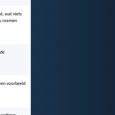
t, wat niets
zou roemen
 de
 een voorbeeld