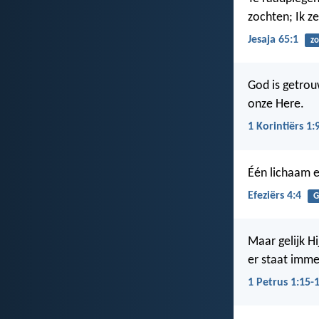
zochten; Ik ze
Jesaja 65:1
z
God is getrou
onze Here.
1 Korintiërs 1:
Één lichaam e
Efeziërs 4:4
G
Maar gelijk Hi
er staat imme
1 Petrus 1:15-