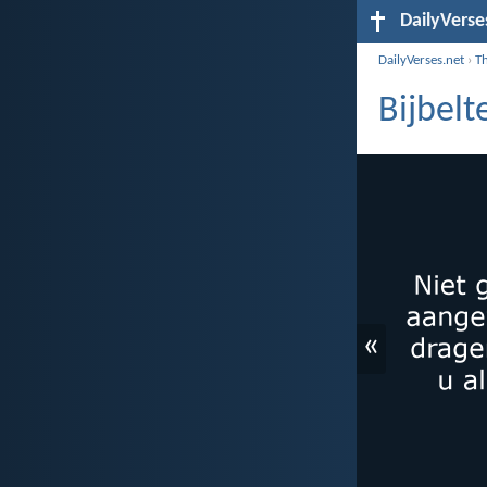
DailyVerse
DailyVerses.net
›
T
Bijbelt
«