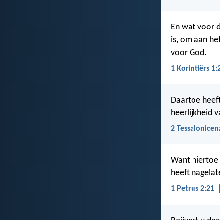
En wat voor d
is, om aan he
voor God.
1 Korintiërs 1:
Daartoe heeft
heerlijkheid 
2 Tessalonicen
Want hiertoe 
heeft nagelate
1 Petrus 2:21