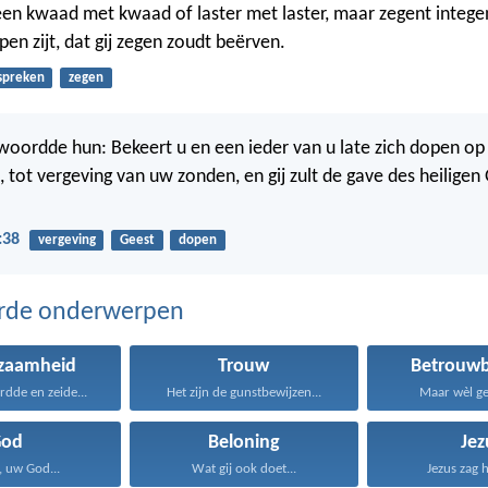
een kwaad met kwaad of laster met laster, maar zegent integend
en zijt, dat gij zegen zoudt beërven.
spreken
zegen
woordde hun: Bekeert u en een ieder van u late zich dopen o
, tot vergeving van uw zonden, en gij zult de gave des heiligen
:38
vergeving
Geest
dopen
erde onderwerpen
zaamheid
Trouw
Betrouwb
dde en zeide...
Het zijn de gunstbewijzen...
Maar wèl get
God
Beloning
Jez
 uw God...
Wat gij ook doet...
Jezus zag h