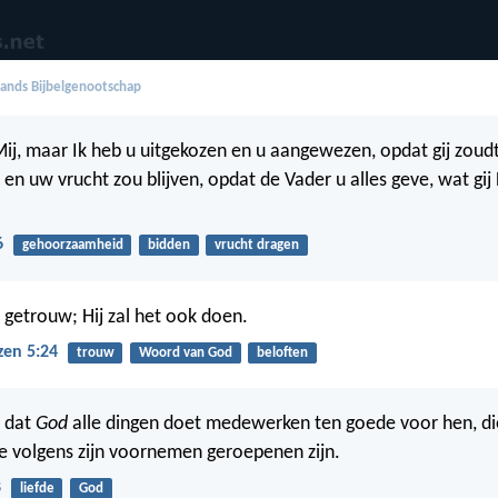
ands Bijbelgenootschap
 Mij, maar Ik heb u uitgekozen en u aangewezen, opdat gij zou
 en uw vrucht zou blijven, opdat de Vader u alles geve, wat gij
6
gehoorzaamheid
bidden
vrucht dragen
s getrouw; Hij zal het ook doen.
zen 5:24
trouw
Woord van God
beloften
, dat
God
alle dingen doet medewerken ten goede voor hen, d
ie volgens zijn voornemen geroepenen zijn.
8
liefde
God