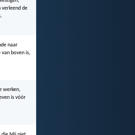
vestigen;
en verleend de
.
ende naar
e van boven is,
e werken,
even is vóór
die Mij niet