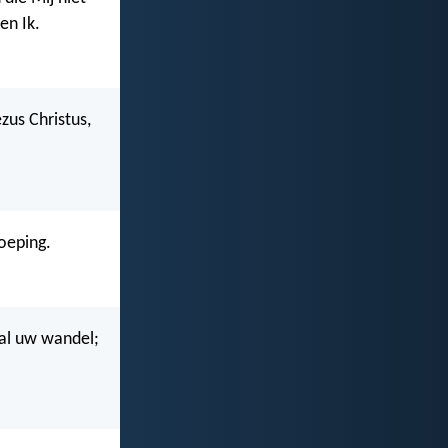
en Ik.
zus Christus,
roeping.
n al uw wandel;