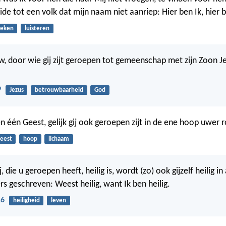
ide tot een volk dat mijn naam niet aanriep: Hier ben Ik, hier b
oeken
luisteren
w, door wie gij zijt geroepen tot gemeenschap met zijn Zoon Je
9
Jezus
betrouwbaarheid
God
n één Geest, gelijk gij ook geroepen zijt in de ene hoop uwer 
eest
hoop
lichaam
j, die u geroepen heeft, heilig is, wordt (zo) ook gijzelf heilig i
rs geschreven: Weest heilig, want Ik ben heilig.
16
heiligheid
leven