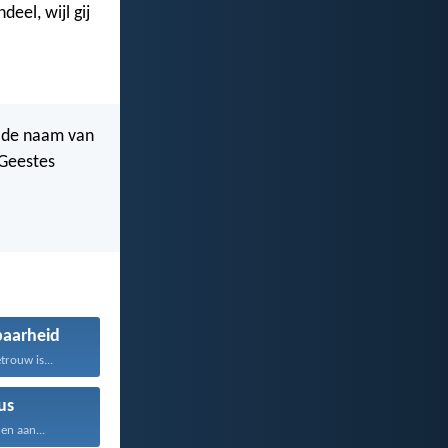
eel, wijl gij
p de naam van
 Geestes
aarheid
rouw is...
us
en aan...