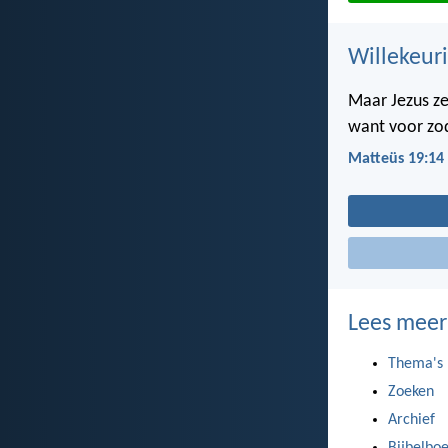
Willekeuri
Maar Jezus ze
want voor zod
Matteüs 19:14
Lees meer
Thema's
Zoeken
Archief