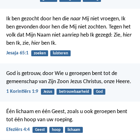
Ik ben gezocht door hen die
naar Mij
niet vroegen,
Ik
ben gevonden door hen die Mij niet zochten.
Tegen het
volk dat Mijn Naam niet aanriep
heb Ik gezegd: Zie,
hier
ben Ik, zie,
hier
ben Ik.
Jesaja 65:1
zoeken
luisteren
God is getrouw, door Wie u geroepen bent tot de
gemeenschap van Zijn Zoon Jezus Christus, onze Heere.
1 Korintiërs 1:9
Jezus
betrouwbaarheid
God
Één lichaam en één Geest, zoals u ook geroepen bent
tot één hoop van uw roeping.
Efeziërs 4:4
Geest
hoop
lichaam