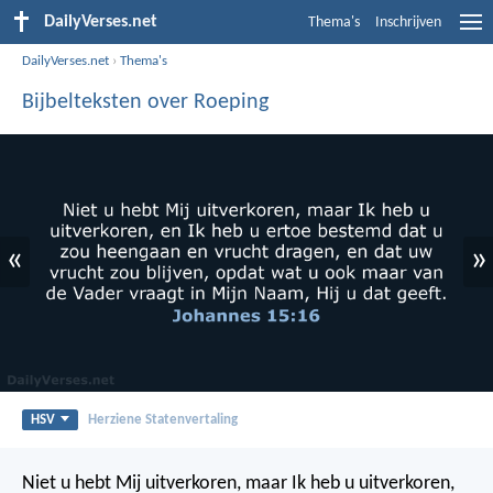
DailyVerses.net
Thema's
Inschrijven
DailyVerses.net
›
Thema's
Bijbelteksten over Roeping
«
»
HSV
Herziene Statenvertaling
Niet u hebt Mij uitverkoren, maar Ik heb u uitverkoren,