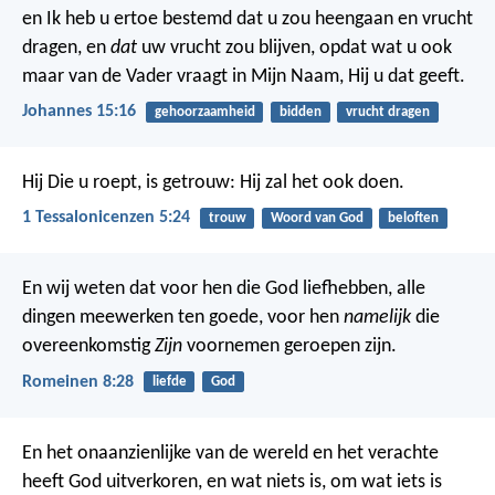
en Ik heb u ertoe bestemd dat u zou heengaan en vrucht
dragen, en
dat
uw vrucht zou blijven, opdat wat u ook
maar van de Vader vraagt in Mijn Naam, Hij u dat geeft.
Johannes 15:16
gehoorzaamheid
bidden
vrucht dragen
Hij Die u roept, is getrouw: Hij zal het ook doen.
1 Tessalonicenzen 5:24
trouw
Woord van God
beloften
En wij weten dat voor hen die God liefhebben, alle
dingen meewerken ten goede, voor hen
namelijk
die
overeenkomstig
Zijn
voornemen geroepen zijn.
Romeinen 8:28
liefde
God
En het onaanzienlijke van de wereld en het verachte
heeft God uitverkoren, en wat niets is, om wat iets is