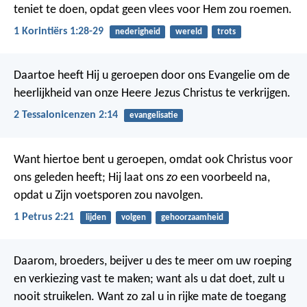
teniet te doen, opdat geen vlees voor Hem zou roemen.
1 Korintiërs 1:28-29
nederigheid
wereld
trots
Daartoe heeft Hij u geroepen door ons Evangelie om de
heerlijkheid van onze Heere Jezus Christus te verkrijgen.
2 Tessalonicenzen 2:14
evangelisatie
Want hiertoe bent u geroepen, omdat ook Christus voor
ons geleden heeft; Hij laat ons
zo
een voorbeeld na,
opdat u Zijn voetsporen zou navolgen.
1 Petrus 2:21
lijden
volgen
gehoorzaamheid
Daarom, broeders, beijver u des te meer om uw roeping
en verkiezing vast te maken; want als u dat doet, zult u
nooit struikelen. Want zo zal u in rijke mate de toegang