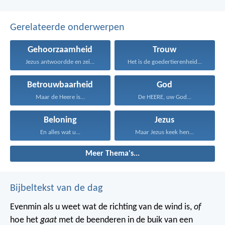
Gerelateerde onderwerpen
Gehoorzaamheid
Trouw
Jezus antwoordde en zei...
Het is de goedertierenheid...
Betrouwbaarheid
God
Maar de Heere is...
De HEERE, uw God...
Beloning
Jezus
En alles wat u...
Maar Jezus keek hen...
Meer Thema's...
Bijbeltekst van de dag
Evenmin als u weet wat de richting van de wind is,
of
hoe het
gaat
met de beenderen in de buik van een