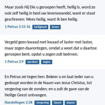
Maar zoals Hij Die u geroepen heeft, heilig is, word
zo
ook zelf heilig in heel
uw
levenswandel, want er staat
geschreven: Wees heilig, want Ik ben heilig.
1 Petrus 1:15-16
heiligheid
leven
Vergeld geen kwaad met kwaad of laster met laster,
maar zegen daarentegen, omdat u weet dat u daartoe
geroepen bent, opdat u zegen zult beërven.
1 Petrus 3:9
spreken
zegen
En Petrus zei tegen hen: Bekeer u en laat ieder van u
gedoopt worden in de Naam van Jezus Christus, tot
vergeving van de zonden; en u zult de gave van de
Heilige Geest ontvangen.
Handelingen 2:38
vergeving
Geest
dopen