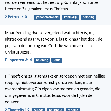
worden verleend tot het eeuwig Koninkrijk van onze
Heere en Zaligmaker, Jezus Christus.
2 Petrus 1:10-11
gehoorzaamheid
koninkrijk
beloning
Maar één ding
doe ik
: vergetend wat achter is, mij
uitstrekkend naar wat voor is, jaag ik naar het doel: de
prijs van de roeping van God, die van boven is, in
Christus Jezus.
Filippenzen 3:14
beloning
Jezus
Hij heeft ons zalig gemaakt en geroepen met een heilige
roeping, niet overeenkomstig onze werken, maar
overeenkomstig Zijn eigen voornemen en genade, die
ons gegeven is in Christus Jezus vóór de tijden der
eeuwen.
2 Timoteüs 1:9
genade
heiligheid
redding