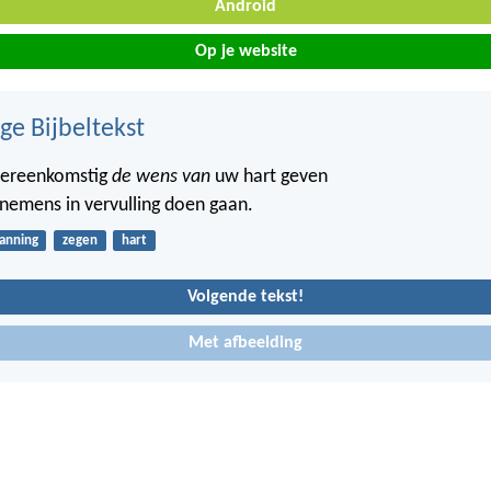
Android
Op je website
ge Bijbeltekst
vereenkomstig
de wens van
uw hart geven
nemens in vervulling doen gaan.
lanning
zegen
hart
Volgende tekst!
Met afbeelding