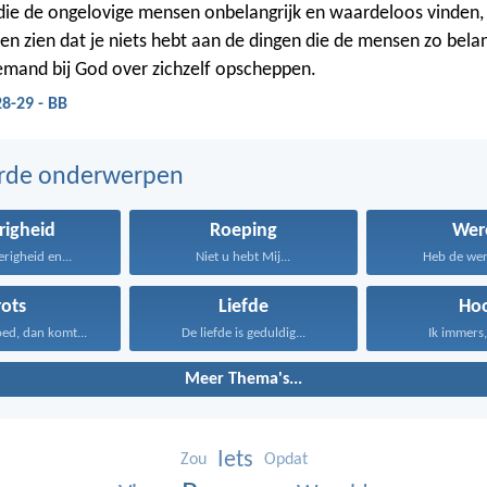
die de ongelovige mensen onbelangrijk en waardeloos vinden,
ten zien dat je niets hebt aan de dingen die de mensen zo belan
emand bij God over zichzelf opscheppen.
28-29 - BB
erde onderwerpen
righeid
Roeping
Wer
erigheid en...
Niet u hebt Mij...
Heb de were
rots
Liefde
Ho
d, dan komt...
De liefde is geduldig...
Ik immers, 
Meer Thema's...
Iets
Zou
Opdat