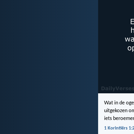
Wat in de oge
uitgekozen om
iets beroeme
1 Korintiërs 1