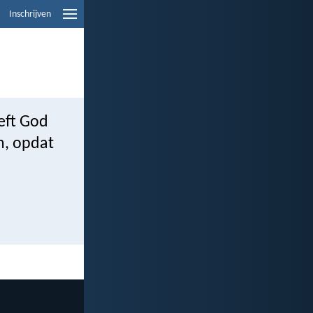
Inschrijven
eft God
en, opdat