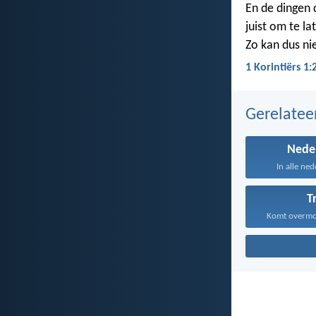
En de dingen 
juist om te la
Zo kan dus ni
1 Korintiërs 1:
Gerelate
Nede
In alle ned
T
Komt overmoe