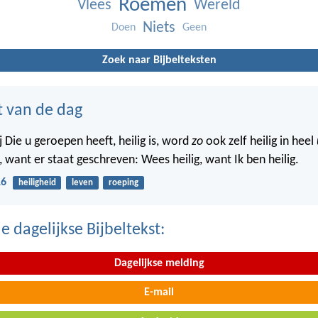
Roemen
Vlees
Wereld
Niets
Doen
Geen
Zoek naar Bijbelteksten
t van de dag
 Die u geroepen heeft, heilig is, word
zo
ook zelf heilig in heel
 want er staat geschreven: Wees heilig, want Ik ben heilig.
16
heiligheid
leven
roeping
 dagelijkse Bijbeltekst:
Dagelijkse melding
E-mail