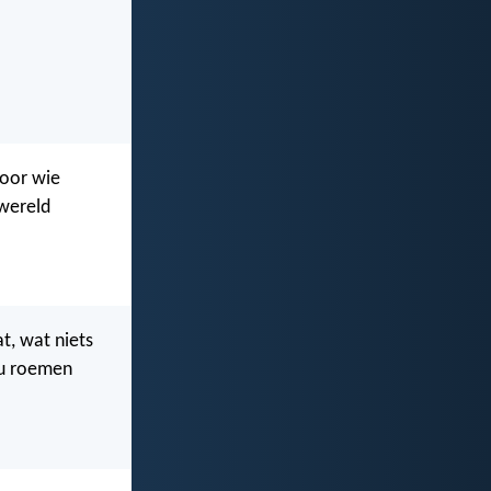
voor wie
 wereld
t, wat niets
zou roemen