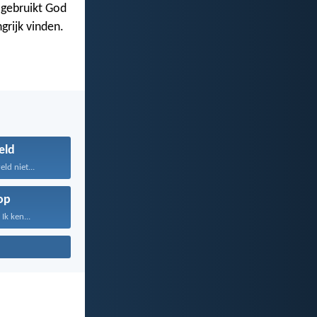
 gebruikt God
grijk vinden.
eld
ld niet...
op
Ik ken...