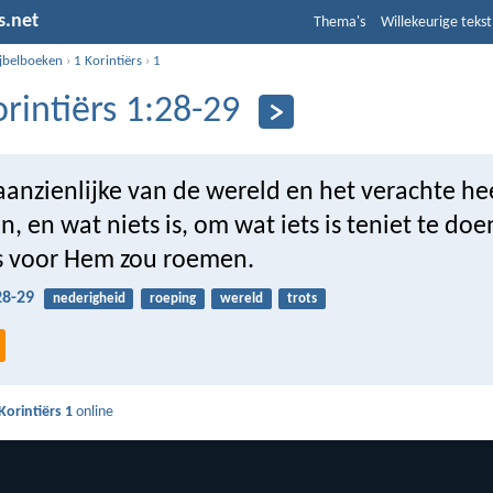
s.net
Thema's
Willekeurige tekst
ijbelboeken
›
1 Korintiërs
›
1
orintiërs 1:28-29
aanzienlijke van de wereld en het verachte he
n, en wat niets is, om wat iets is teniet te do
s voor Hem zou roemen.
28-29
nederigheid
roeping
wereld
trots
Korintiërs 1
online