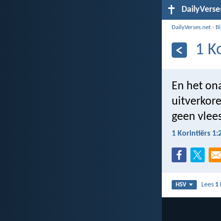
DailyVerse
DailyVerses.net
›
B
1 K
En het on
uitverkore
geen vlee
1 Korintiërs 1:
Lees
1 
HSV