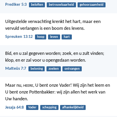
Prediker 5:3
beloften
betrouwbaarheid
gehoorzaamheid
Uitgestelde verwachting krenkt het hart,
maar een
vervuld verlangen is een boom des levens.
Spreuken 13:12
hoop
leven
hart
Bid, en u zal gegeven worden; zoek, en u zult vinden;
klop, en er zal voor u opengedaan worden.
Matteüs 7:7
beloning
zoeken
ontvangen
Maar nu,
, U bent onze Vader!
Wij zijn het leem en
HEERE
U bent onze Pottenbakker:
wij zijn allen het werk van
Uw handen.
Jesaja 64:8
Vader
schepping
afhankelijkheid