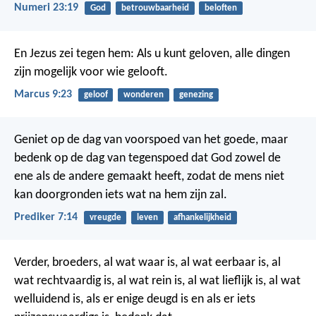
Numeri 23:19
God
betrouwbaarheid
beloften
En Jezus zei tegen hem: Als u kunt geloven, alle dingen
zijn mogelijk voor wie gelooft.
Marcus 9:23
geloof
wonderen
genezing
Geniet op de dag van voorspoed
van het goede,
maar
bedenk
op de dag van tegenspoed
dat God zowel de
ene als de andere
gemaakt heeft,
zodat de mens niet
kan doorgronden iets wat na hem zijn zal.
Prediker 7:14
vreugde
leven
afhankelijkheid
Verder, broeders, al wat waar is, al wat eerbaar is, al
wat rechtvaardig is, al wat rein is, al wat lieflijk is, al wat
welluidend is, als er enige deugd is en als er iets