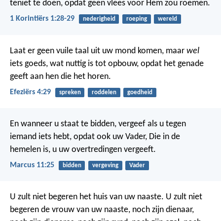
teniet te doen, opdat geen vlees voor Hem zou roemen.
1 Korintiërs 1:28-29
nederigheid
roeping
wereld
Laat er geen vuile taal uit uw mond komen, maar
wel
iets goeds, wat nuttig is tot opbouw, opdat het genade
geeft aan hen die het horen.
Efeziërs 4:29
spreken
roddelen
goedheid
En wanneer u staat te bidden, vergeef als u tegen
iemand iets hebt, opdat ook uw Vader, Die in de
hemelen is, u uw overtredingen vergeeft.
Marcus 11:25
bidden
vergeving
Vader
U zult niet begeren het huis van uw naaste. U zult niet
begeren de vrouw van uw naaste, noch zijn dienaar,