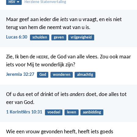
HSV
Herziene Statenvertaling
Maar geef aan ieder die
iets
van u vraagt, en eis niet
terug van hem die neemt wat van u is.
Lucas 6:30
schulden
geven
vrijgevigheid
Zie, Ik ben de
, de God van alle vlees. Zou ook maar
HEERE
iets voor Mij te wonderlijk zijn?
Jeremia 32:27
God
wonderen
almachtig
Of u dus eet of drinkt of iets
anders
doet, doe alles tot
eer van God.
1 Korintiërs 10:31
voedsel
leven
aanbidding
Wie een vrouw gevonden heeft, heeft iets goeds