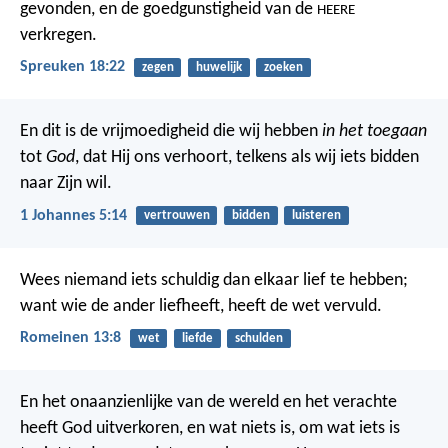
gevonden,
en de goedgunstigheid van de
HEERE
verkregen.
Spreuken 18:22
zegen
huwelijk
zoeken
En dit is de vrijmoedigheid die wij hebben
in het toegaan
tot
God
, dat Hij ons verhoort, telkens als wij iets bidden
naar Zijn wil.
1 Johannes 5:14
vertrouwen
bidden
luisteren
Wees niemand iets schuldig dan elkaar lief te hebben;
want wie de ander liefheeft, heeft de wet vervuld.
Romeinen 13:8
wet
liefde
schulden
En het onaanzienlijke van de wereld en het verachte
heeft God uitverkoren, en wat niets is, om wat iets is