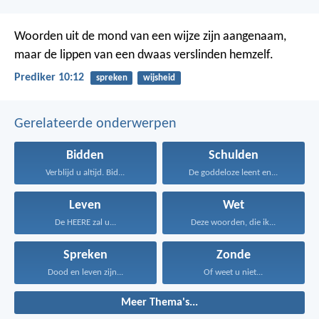
Woorden uit de mond van een wijze zijn aangenaam,
maar de lippen van een dwaas verslinden hemzelf.
Prediker 10:12
spreken
wijsheid
Gerelateerde onderwerpen
Bidden
Schulden
Verblijd u altijd. Bid...
De goddeloze leent en...
Leven
Wet
De HEERE zal u...
Deze woorden, die ik...
Spreken
Zonde
Dood en leven zijn...
Of weet u niet...
Meer Thema's...