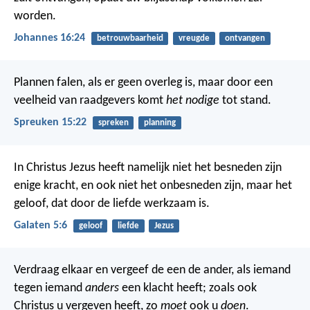
worden.
Johannes 16:24
betrouwbaarheid
vreugde
ontvangen
Plannen falen, als er geen overleg is,
maar door een
veelheid van raadgevers komt
het nodige
tot stand.
Spreuken 15:22
spreken
planning
In Christus Jezus heeft namelijk niet het besneden zijn
enige kracht, en ook niet het onbesneden zijn, maar het
geloof, dat door de liefde werkzaam is.
Galaten 5:6
geloof
liefde
Jezus
Verdraag elkaar en vergeef de een de ander, als iemand
tegen iemand
anders
een klacht heeft; zoals ook
Christus u vergeven heeft, zo
moet
ook u
doen
.