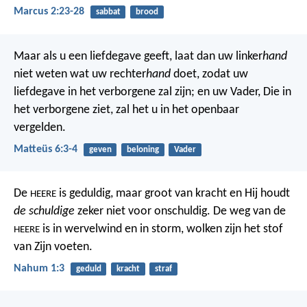
Marcus 2:23-28
sabbat
brood
Maar als u een liefdegave geeft, laat dan uw linker
hand
niet weten wat uw rechter
hand
doet, zodat uw
liefdegave in het verborgene zal zijn; en uw Vader, Die in
het verborgene ziet, zal het u in het openbaar
vergelden.
Matteüs 6:3-4
geven
beloning
Vader
De
is geduldig, maar groot van kracht
en Hij houdt
HEERE
de schuldige
zeker niet voor onschuldig.
De weg van de
is in wervelwind en in storm,
wolken zijn het stof
HEERE
van Zijn voeten.
Nahum 1:3
geduld
kracht
straf