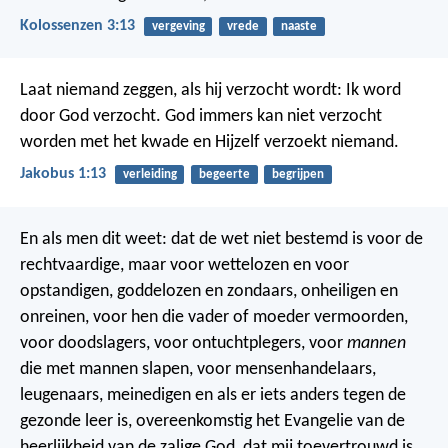
Kolossenzen 3:13
vergeving
vrede
naaste
Laat niemand zeggen, als hij verzocht wordt: Ik word
door God verzocht. God immers kan niet verzocht
worden met het kwade en Hijzelf verzoekt niemand.
Jakobus 1:13
verleiding
begeerte
begrijpen
En als men dit weet: dat de wet niet bestemd is voor de
rechtvaardige, maar voor wettelozen en voor
opstandigen, goddelozen en zondaars, onheiligen en
onreinen, voor hen die vader of moeder vermoorden,
voor doodslagers, voor ontuchtplegers, voor
mannen
die met mannen slapen, voor mensenhandelaars,
leugenaars, meinedigen en als er iets anders tegen de
gezonde leer is, overeenkomstig het Evangelie van de
heerlijkheid van de zalige God, dat mij toevertrouwd is.