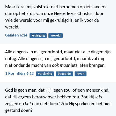
Maar ik zal mij volstrekt niet beroemen op iets anders
dan op het kruis van onze Heere Jezus Christus, door
Wie de wereld voor mij gekruisigd is, en ik voor de
wereld.
Galaten 6:14
kruisiging
wereld
Alle dingen zijn mij geoorloofd, maar niet alle dingen zijn
nuttig. Alle dingen zijn mij geoorloofd, maar ik zal mij
niet onder de macht van
ook maar
iets laten brengen.
1 Korintiërs 6:12
verslaving
begeerte
leven
God is geen man, dat Hij liegen zou,
of een mensenkind,
dat Hij
ergens
berouw over hebben zou.
Zou Híj
iets
zeggen en
het
dan niet doen?
Zou Híj spreken en het niet
gestand doen?