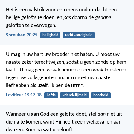
Het is een valstrik voor een mens ondoordacht een
heilige
gelofte
te doen,
en
pas
daarna de
gedane
geloften te overwegen.
Spreuken 20:25
heiligheid
rechtvaardigheid
U mag in uw hart uw broeder niet haten. U moet uw
naaste zeker terechtwijzen, zodat u geen zonde op hem
laadt. U mag geen wraak nemen of een
wrok
koesteren
tegen uw volksgenoten, maar u moet uw naaste
liefhebben als uzelf. Ik ben de
.
HEERE
Leviticus 19:17-18
liefde
vriendelijkheid
boosheid
Wanneer u aan God een gelofte doet,
stel
dan
niet uit
die na te komen,
want Hij heeft geen welgevallen aan
dwazen.
Kom na wat u belooft.