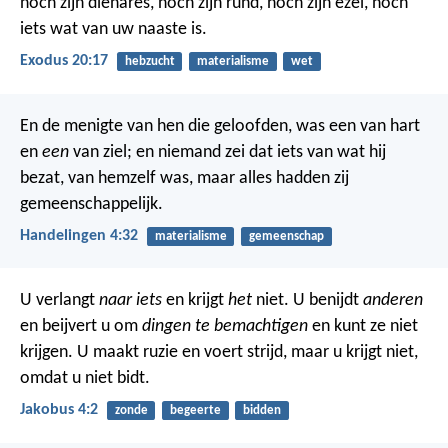
noch zijn dienares, noch zijn rund, noch zijn ezel, noch
iets wat van uw naaste is.
Exodus 20:17
hebzucht
materialisme
wet
En de menigte van hen die geloofden, was een van hart
en
een
van ziel; en niemand zei dat iets van wat hij
bezat, van hemzelf was, maar alles hadden zij
gemeenschappelijk.
Handelingen 4:32
materialisme
gemeenschap
U verlangt
naar iets
en krijgt
het
niet. U benijdt
anderen
en beijvert u om
dingen te bemachtigen
en kunt ze niet
krijgen. U maakt ruzie en voert strijd, maar u krijgt niet,
omdat u niet bidt.
Jakobus 4:2
zonde
begeerte
bidden