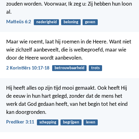
zouden worden. Voorwaar, Ik zeg u: Zij hebben hun loon
al.
Matteüs 6:2
nederigheid
beloning
geven
Maar wie roemt, laat hij roemen in de Heere. Want niet
wie zichzelf aanbeveelt, die is welbeproefd, maar wie
door de Heere wordt aanbevolen.
2 Korintiërs 10:17-18
betrouwbaarheid
trots
Hij heeft alles op zijn tijd mooi gemaakt. Ook heeft Hij
de eeuw in hun hart gelegd, zonder dat de mens het
werk dat God gedaan heeft, van het begin tot het eind
kan doorgronden.
Prediker 3:11
schepping
begrijpen
leven