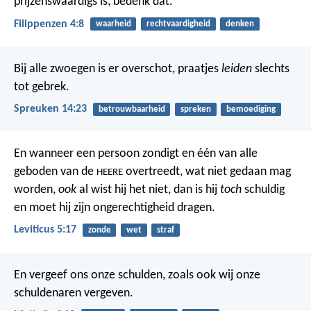
prijzenswaardigs is, bedenk dat.
Filippenzen 4:8
waarheid
rechtvaardigheid
denken
Bij alle zwoegen is er overschot,
praatjes
leiden
slechts
tot gebrek.
Spreuken 14:23
betrouwbaarheid
spreken
bemoediging
En wanneer een persoon zondigt en één van alle
geboden van de
overtreedt, wat niet gedaan mag
HEERE
worden,
ook
al wist hij het niet, dan is hij
toch
schuldig
en moet hij zijn ongerechtigheid dragen.
Leviticus 5:17
zonde
wet
straf
En vergeef ons onze schulden, zoals ook wij onze
schuldenaren vergeven.