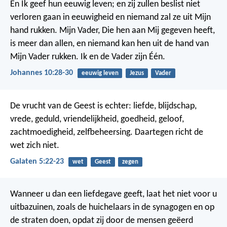
En Ik geef hun eeuwig leven; en zij zullen beslist niet
verloren gaan in eeuwigheid en niemand zal ze uit Mijn
hand rukken. Mijn Vader, Die hen aan Mij gegeven heeft,
is meer dan allen, en niemand kan hen uit de hand van
Mijn Vader rukken. Ik en de Vader zijn Één.
Johannes 10:28-30
eeuwig leven
Jezus
Vader
De vrucht van de Geest is echter: liefde, blijdschap,
vrede, geduld, vriendelijkheid, goedheid, geloof,
zachtmoedigheid, zelfbeheersing. Daartegen richt de
wet zich niet.
Galaten 5:22-23
wet
Geest
zegen
Wanneer u dan een liefdegave geeft, laat het niet voor u
uitbazuinen, zoals de huichelaars in de synagogen en op
de straten doen, opdat zij door de mensen geëerd