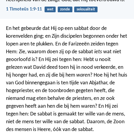
1 Timoteüs 1:9-11
wet
zonde
seksualiteit
En het gebeurde dat Hij op een sabbat door de
korenvelden ging; en Zijn discipelen begonnen onder het
lopen aren te plukken. En de Farizeeën zeiden tegen
Hem: Zie, waarom doen zij op de sabbat
iets
wat niet
geoorloofd is? En Hij zei tegen hen: Hebt u nooit
gelezen wat David deed toen hij in nood verkeerde, en
hij honger had, en zij die bij hem
waren
? Hoe hij het huis
van God binnengegaan is ten tijde van Abjathar, de
hogepriester, en de toonbroden gegeten heeft, die
niemand mag eten behalve de priesters, en
ze
ook
gegeven heeft aan hen die bij hem waren? En Hij zei
tegen hen: De sabbat is gemaakt ter wille van de mens,
niet de mens ter wille van de sabbat. Daarom, de Zoon
des mensen is Heere, óók van de sabbat.