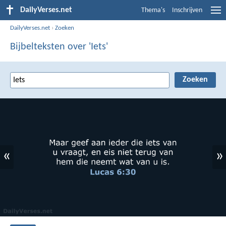
DailyVerses.net
Thema's
Inschrijven
DailyVerses.net
›
Zoeken
Bijbelteksten over 'Iets'
«
»