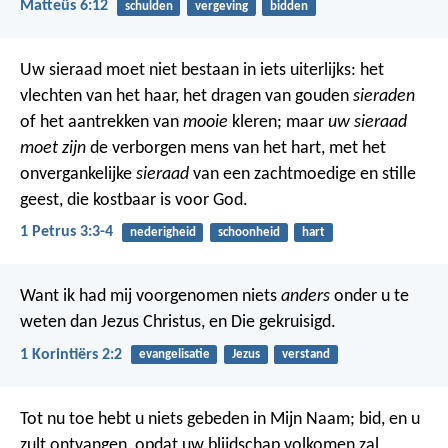
Matteüs 6:12
schulden
vergeving
bidden
Uw sieraad moet niet bestaan in iets uiterlijks: het
vlechten van het haar, het dragen van gouden
sieraden
of het aantrekken van
mooie
kleren; maar
uw sieraad
moet zijn
de verborgen mens van het hart, met het
onvergankelijke
sieraad
van een zachtmoedige en stille
geest, die kostbaar is voor God.
1 Petrus 3:3-4
nederigheid
schoonheid
hart
Want ik had mij voorgenomen niets
anders
onder u te
weten dan Jezus Christus, en Die gekruisigd.
1 Korintiërs 2:2
evangelisatie
Jezus
verstand
Tot nu toe hebt u niets gebeden in Mijn Naam; bid, en u
zult ontvangen, opdat uw blijdschap volkomen zal