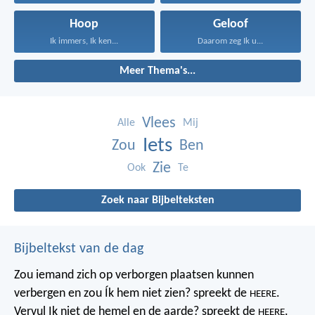
Hoop
Geloof
Ik immers, Ik ken...
Daarom zeg Ik u...
Meer Thema's...
Vlees
Alle
Mij
Iets
Zou
Ben
Zie
Ook
Te
Zoek naar Bijbelteksten
Bijbeltekst van de dag
Zou iemand zich op verborgen plaatsen kunnen
verbergen
en zou Ík hem niet zien? spreekt de
.
HEERE
Vervul Ik niet de hemel en de aarde?
spreekt de
.
HEERE