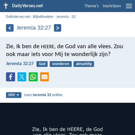
DailyVerses.net
Thema's
Inschrijven
DailyVerses.net
›
Bijbelboeken
›
Jeremia
›
32
Jeremia 32:27
Zie, Ik ben de
, de God van alle vlees. Zou
HEERE
ook maar iets voor Mij te wonderlijk zijn?
Jeremia 32:27
God
wonderen
almachtig
Lees
Jeremia 32
online
HSV