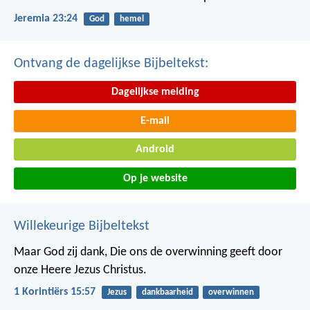
Jeremia 23:24
God
hemel
Ontvang de dagelijkse Bijbeltekst:
Dagelijkse melding
E-mail
Android
Op je website
Willekeurige Bijbeltekst
Maar God zij dank, Die ons de overwinning geeft door
onze Heere Jezus Christus.
1 Korintiërs 15:57
Jezus
dankbaarheid
overwinnen