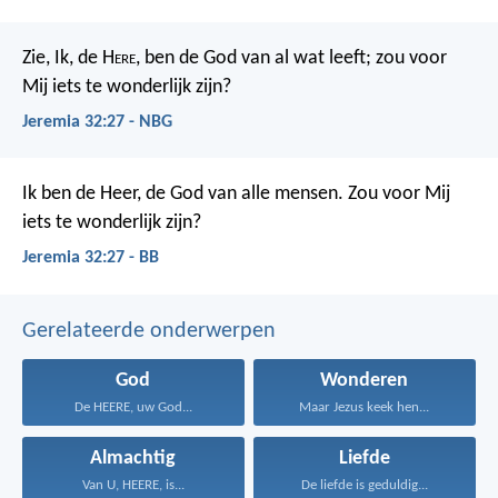
Zie, Ik, de H
ere
, ben de God van al wat leeft; zou voor
Mij iets te wonderlijk zijn?
Jeremia 32:27 - NBG
Ik ben de Heer, de God van alle mensen. Zou voor Mij
iets te wonderlijk zijn?
Jeremia 32:27 - BB
Gerelateerde onderwerpen
God
Wonderen
De HEERE, uw God...
Maar Jezus keek hen...
Almachtig
Liefde
Van U, HEERE, is...
De liefde is geduldig...