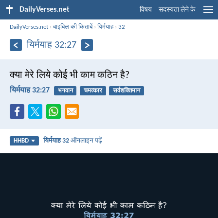
DailyVerses.net
विषय
सदस्यता लेने के
DailyVerses.net
›
बाइबिल की किताबें
›
यिर्मयाह
›
32
यिर्मयाह 32:27
क्या मेरे लिये कोई भी काम कठिन है?
यिर्मयाह 32:27
भगवान
चमत्कार
सर्वशक्तिमान
यिर्मयाह 32
ऑनलाइन पढ़ें
HHBD