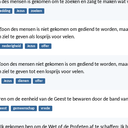
des mensen is gekomen om te zoeken en zalig te maken wat v
edding
Jezus
zoeken
Zoon des mensen is niet gekomen om gediend te worden, maa
n ziel te geven
als
losprijs voor velen.
nederigheid
Jezus
offer
oon des mensen niet gekomen is om gediend te worden, maa
n ziel te geven tot een losprijs voor velen.
Jezus
dienen
offer
eren om de eenheid van de Geest te bewaren door de band van
eest
gemeenschap
vrede
 Ik gekomen ben om de Wet of de Profeten af te schaffen; Ik b