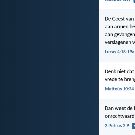
De Geest van
aan armen het
aan gevangene
verslagenen w
Lucas 4:18-19a
Denk niet dat
vrede te bren
Matteüs 10:34
Dan weet de
onrechtvaardi
2 Petrus 2:9