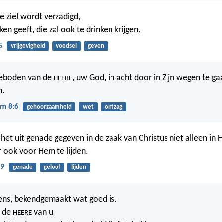
 ziel wordt verzadigd,
ken geeft, die zal ook te drinken krijgen.
5
vrijgevigheid
voedsel
geven
eboden van de
, uw God, in acht door in Zijn wegen te g
HEERE
n.
m 8:6
gehoorzaamheid
wet
ontzag
 het uit genade gegeven in de zaak van Christus niet alleen in
 ook voor Hem te lijden.
29
genade
geloof
lijden
mens, bekendgemaakt wat goed is.
t de
van u
HEERE