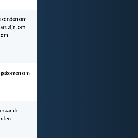
 gezonden om
rt zijn, om
, om
et gekomen om
, maar de
orden.