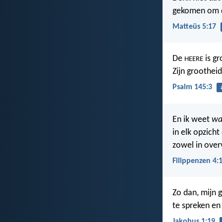
gekomen om di
Matteüs 5:17
De
is gr
HEERE
Zijn grootheid
Psalm 145:3
En ik weet
wa
in elk opzicht 
zowel in overv
Filippenzen 4:
Zo dan, mijn 
te spreken en
Jakobus 1:19