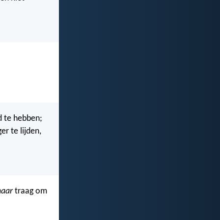
 te hebben;
er te lijden,
aar
traag om