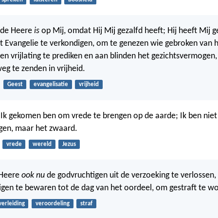
 de Heere
is
op Mij, omdat Hij Mij gezalfd heeft; Hij heeft Mij
 Evangelie te verkondigen, om te genezen wie gebroken van ha
n vrijlating te prediken en aan blinden het gezichtsvermogen
eg te zenden in vrijheid.
Geest
evangelisatie
vrijheid
 Ik gekomen ben om vrede te brengen op de aarde; Ik ben ni
gen, maar het zwaard.
vrede
wereld
Jezus
 Heere
ook nu
de godvruchtigen uit de verzoeking te verlossen
gen te bewaren tot de dag van het oordeel, om gestraft te w
verleiding
veroordeling
straf