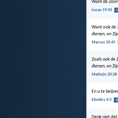
Want de Zoon 
Lucas 19:10
r
Want ook de 
dienen, en Zij
Marcus 10:45
Zoals
ook
de Z
dienen, en Zij
Matteüs 20:28
En u te beijv
Efeziërs 4:3
G
Denk niet dat