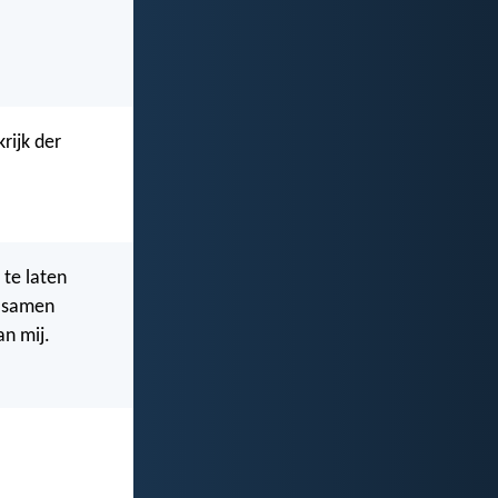
rijk der
 te laten
n samen
an mij.