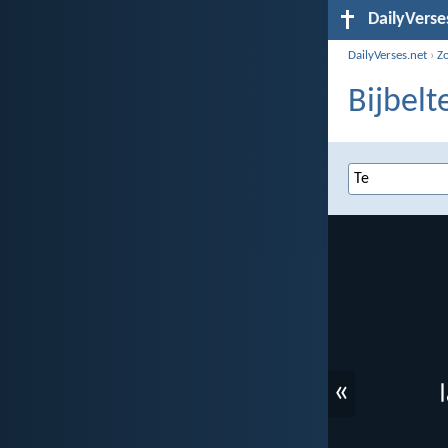
DailyVerse
DailyVerses.net
›
Z
Bijbelt
«