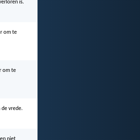
erloren is.
r om te
r om te
 de vrede.
en niet