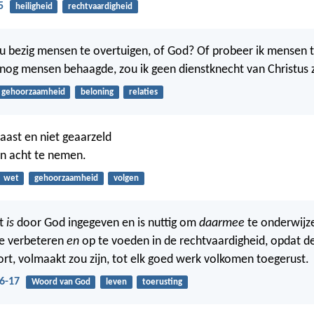
5
heiligheid
rechtvaardigheid
u bezig mensen te overtuigen, of God? Of probeer ik mensen 
 nog mensen behaagde, zou ik geen dienstknecht van Christus z
gehoorzaamheid
beloning
relaties
haast en niet geaarzeld
n acht te nemen.
wet
gehoorzaamheid
volgen
ft
is
door God ingegeven en is nuttig om
daarmee
te onderwijze
te verbeteren
en
op te voeden in de rechtvaardigheid, opdat d
t, volmaakt zou zijn, tot elk goed werk volkomen toegerust.
6-17
Woord van God
leven
toerusting