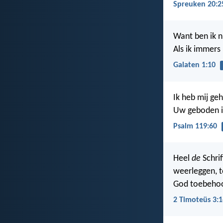
Spreuken 20:2
Want ben ik n
Als ik immers
Galaten 1:10
Ik heb mij ge
Uw geboden i
Psalm 119:60
Heel
de
Schri
weerleggen, 
God toebehoor
2 Timoteüs 3:1