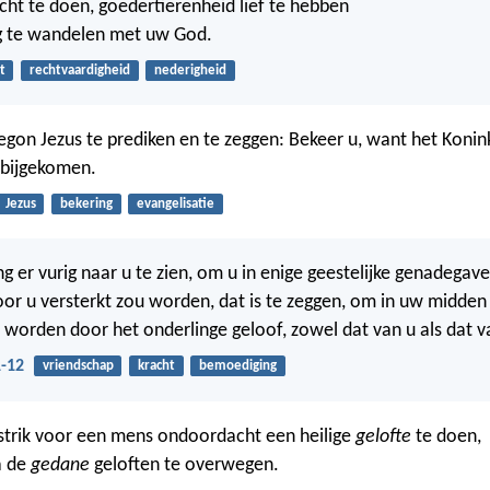
cht te doen, goedertierenheid lief te hebben
 te wandelen met uw God.
t
rechtvaardigheid
nederigheid
egon Jezus te prediken en te zeggen: Bekeer u, want het Konink
abijgekomen.
Jezus
bekering
evangelisatie
g er vurig naar u te zien, om u in enige geestelijke genadegave
or u versterkt zou worden, dat is te zeggen, om in uw midde
worden door het onderlinge geloof, zowel dat van u als dat v
-12
vriendschap
kracht
bemoediging
lstrik voor een mens ondoordacht een heilige
gelofte
te doen,
a de
gedane
geloften te overwegen.