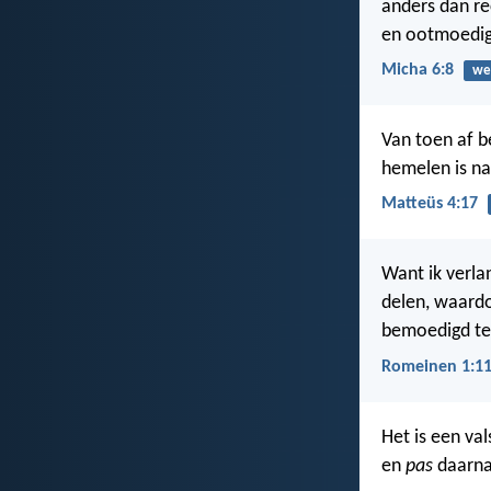
anders dan re
en ootmoedig
Micha 6:8
we
Van toen af b
hemelen is n
Matteüs 4:17
Want ik verlan
delen, waardo
bemoedigd te 
Romeinen 1:11
Het is een va
en
pas
daarn