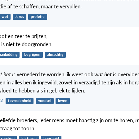
e af te schaffen, maar te vervullen.
wet
Jezus
profetie
oot en zeer te prijzen,
 is niet te doorgronden.
aanbidding
begrijpen
almachtig
t het is
vernederd te worden, ik weet ook
wat het is
overvloed
en in alles ben ik ingewijd, zowel in verzadigd te zijn als in hong
loed te hebben als in gebrek te lijden.
12
tevredenheid
voedsel
leven
geliefde broeders, ieder mens moet haastig zijn om te horen,
m
 traag tot toorn.
spreken
luisteren
boosheid