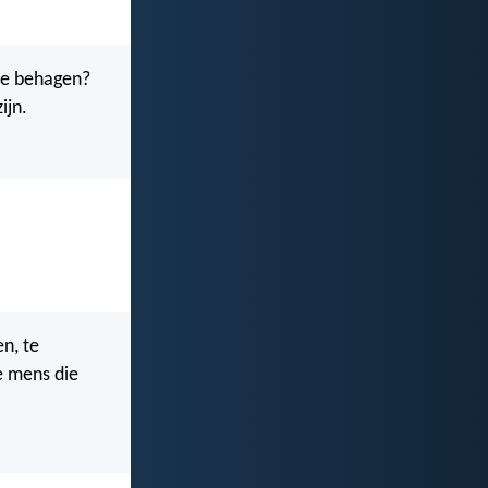
te behagen?
ijn.
n, te
e mens die