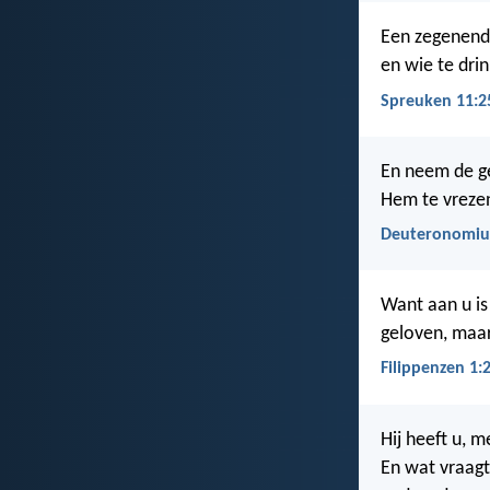
Een zegenende
en wie te drin
Spreuken 11:2
En neem de g
Hem te vreze
Deuteronomiu
Want aan u is
geloven, maar
Filippenzen 1:
Hij heeft u, 
En wat vraag