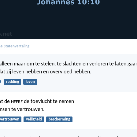
e Statenvertaling
alleen maar om te stelen, te slachten en verloren te laten gaan
t zij leven hebben en overvloed hebben.
0
redding
leven
tot de
de toevlucht te nemen
HEERE
nsen te vertrouwen.
vertrouwen
veiligheid
bescherming