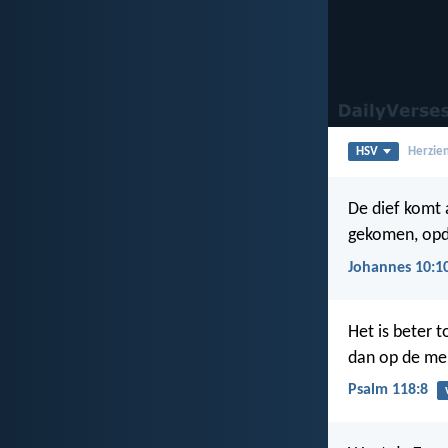
HSV
Herzien
De dief komt 
gekomen, opda
Johannes 10:1
Het is beter 
dan op de me
Psalm 118:8