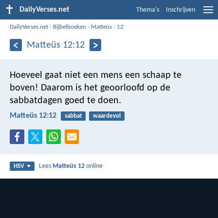
DailyVerses.net
Thema's
Inschrijven
DailyVerses.net
›
Bijbelboeken
›
Matteüs
›
12
Matteüs 12:12
Hoeveel gaat niet een mens een schaap te
boven! Daarom is het geoorloofd op de
sabbatdagen goed te doen.
Matteüs 12:12
sabbat
waardevol
Lees
Matteüs 12
online
HSV