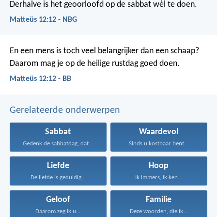
Derhalve is het geoorloofd op de sabbat wèl te doen.
Matteüs 12:12 - NBG
En een mens is toch veel belangrijker dan een schaap?
Daarom mag je op de heilige rustdag goed doen.
Matteüs 12:12 - BB
Gerelateerde onderwerpen
Sabbat
Waardevol
Gedenk de sabbatdag, dat...
Sinds u kostbaar bent...
Liefde
Hoop
De liefde is geduldig...
Ik immers, Ik ken...
Geloof
Familie
Daarom zeg Ik u...
Deze woorden, die ik...