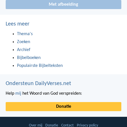
Met afbeelding
Lees meer
Thema's
Zoeken
Archief
Bijbelboeken
Populairste Bijbelteksten
Ondersteun DailyVerses.net
Help
mij
het Woord van God verspreiden:
Donatie
Over mij
Donatie
Contact
Privacy policy