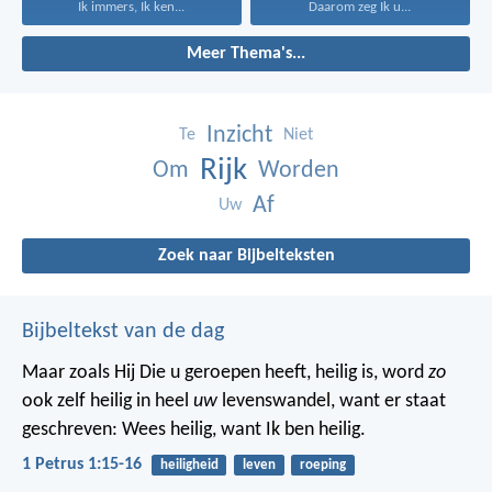
Ik immers, Ik ken...
Daarom zeg Ik u...
Meer Thema's...
Inzicht
Te
Niet
Rijk
Om
Worden
Af
Uw
Zoek naar Bijbelteksten
Bijbeltekst van de dag
Maar zoals Hij Die u geroepen heeft, heilig is, word
zo
ook zelf heilig in heel
uw
levenswandel, want er staat
geschreven: Wees heilig, want Ik ben heilig.
1 Petrus 1:15-16
heiligheid
leven
roeping