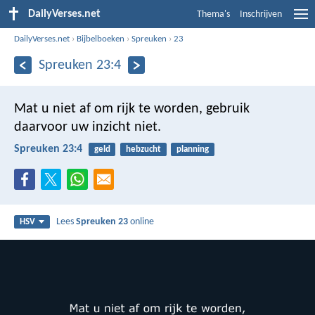
DailyVerses.net
Thema's
Inschrijven
DailyVerses.net
›
Bijbelboeken
›
Spreuken
›
23
Spreuken 23:4
Mat u niet af om rijk te worden,
gebruik
daarvoor uw inzicht niet.
Spreuken 23:4
geld
hebzucht
planning
Lees
Spreuken 23
online
HSV