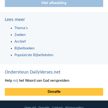
Met afbeelding
Lees meer
Thema's
Zoeken
Archief
Bijbelboeken
Populairste Bijbelteksten
Ondersteun DailyVerses.net
Help
mij
het Woord van God verspreiden:
Donatie
Over mij
Donatie
Contact
Privacy policy