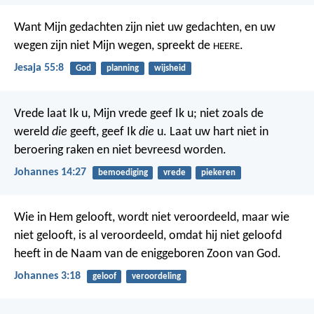
Want Mijn gedachten zijn niet uw gedachten,
en uw
wegen zijn niet Mijn wegen,
spreekt de
.
HEERE
Jesaja 55:8
God
planning
wijsheid
Vrede laat Ik u, Mijn vrede geef Ik u; niet zoals de
wereld
die
geeft, geef Ik
die
u. Laat uw hart niet in
beroering raken en niet bevreesd worden.
Johannes 14:27
bemoediging
vrede
piekeren
Wie in Hem gelooft, wordt niet veroordeeld, maar wie
niet gelooft, is al veroordeeld, omdat hij niet geloofd
heeft in de Naam van de eniggeboren Zoon van God.
Johannes 3:18
geloof
veroordeling