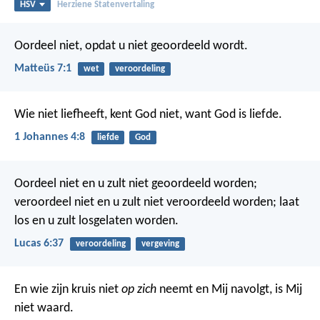
HSV
Herziene Statenvertaling
Oordeel niet, opdat u niet geoordeeld wordt.
Matteüs 7:1
wet
veroordeling
Wie niet liefheeft, kent God niet, want God is liefde.
1 Johannes 4:8
liefde
God
Oordeel niet en u zult niet geoordeeld worden;
veroordeel niet en u zult niet veroordeeld worden; laat
los en u zult losgelaten worden.
Lucas 6:37
veroordeling
vergeving
En wie zijn kruis niet
op zich
neemt en Mij navolgt, is Mij
niet waard.