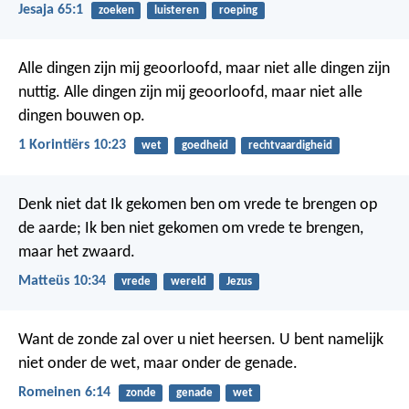
Jesaja 65:1
zoeken
luisteren
roeping
Alle dingen zijn mij geoorloofd, maar niet alle dingen zijn
nuttig. Alle dingen zijn mij geoorloofd, maar niet alle
dingen bouwen op.
1 Korintiërs 10:23
wet
goedheid
rechtvaardigheid
Denk niet dat Ik gekomen ben om vrede te brengen op
de aarde; Ik ben niet gekomen om vrede te brengen,
maar het zwaard.
Matteüs 10:34
vrede
wereld
Jezus
Want de zonde zal over u niet heersen. U bent namelijk
niet onder de wet, maar onder de genade.
Romeinen 6:14
zonde
genade
wet