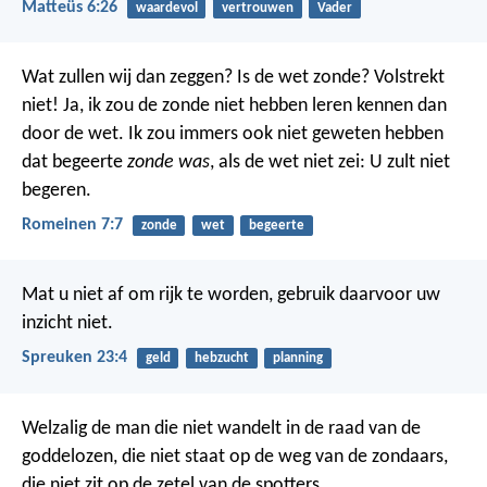
Matteüs 6:26
waardevol
vertrouwen
Vader
Wat zullen wij dan zeggen? Is de wet zonde? Volstrekt
niet! Ja, ik zou de zonde niet hebben leren kennen dan
door de wet. Ik zou immers ook niet geweten hebben
dat begeerte
zonde was
, als de wet niet zei: U zult niet
begeren.
Romeinen 7:7
zonde
wet
begeerte
Mat u niet af om rijk te worden,
gebruik daarvoor uw
inzicht niet.
Spreuken 23:4
geld
hebzucht
planning
Welzalig de man
die niet wandelt in de raad van de
goddelozen,
die niet staat op de weg van de zondaars,
die niet zit op de zetel van de spotters.