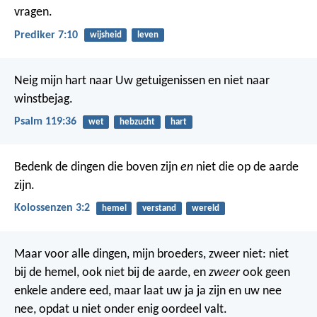
vragen.
Prediker 7:10
wijsheid
leven
Neig mijn hart naar Uw getuigenissen
en niet naar
winstbejag.
Psalm 119:36
wet
hebzucht
hart
Bedenk de dingen die boven zijn
en
niet die op de aarde
zijn.
Kolossenzen 3:2
hemel
verstand
wereld
Maar voor alle dingen, mijn broeders, zweer niet: niet
bij de hemel, ook niet bij de aarde, en
zweer
ook geen
enkele andere eed, maar laat uw ja ja zijn en uw nee
nee, opdat u niet onder enig oordeel valt.