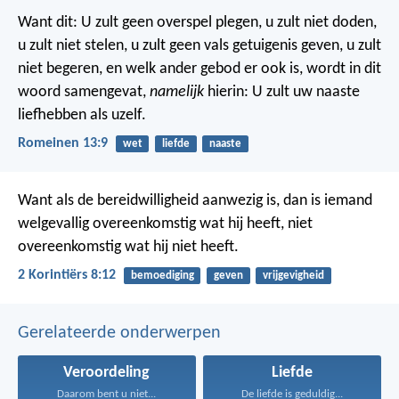
Want dit: U zult geen overspel plegen, u zult niet doden,
u zult niet stelen, u zult geen vals getuigenis geven, u zult
niet begeren, en welk ander gebod er ook is, wordt in dit
woord samengevat,
namelijk
hierin: U zult uw naaste
liefhebben als uzelf.
Romeinen 13:9
wet
liefde
naaste
Want als de bereidwilligheid aanwezig is, dan is iemand
welgevallig overeenkomstig wat hij heeft, niet
overeenkomstig wat hij niet heeft.
2 Korintiërs 8:12
bemoediging
geven
vrijgevigheid
Gerelateerde onderwerpen
Veroordeling
Liefde
Daarom bent u niet...
De liefde is geduldig...