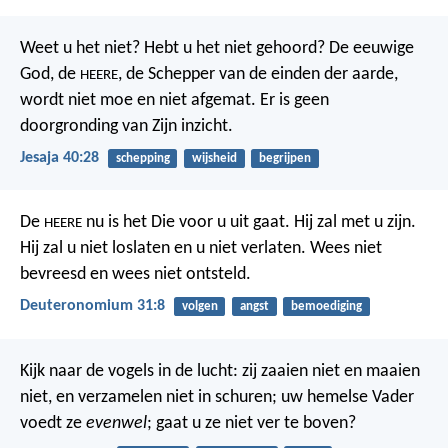
Weet u het niet?
Hebt u het niet gehoord?
De eeuwige
God, de
,
de Schepper van de einden der aarde,
HEERE
wordt niet moe en niet afgemat.
Er is geen
doorgronding van Zijn inzicht.
Jesaja 40:28
schepping
wijsheid
begrijpen
De
nu is het Die voor u uit gaat. Hij zal met u zijn.
HEERE
Hij zal u niet loslaten en u niet verlaten. Wees niet
bevreesd en wees niet ontsteld.
Deuteronomium 31:8
volgen
angst
bemoediging
Kijk naar de vogels in de lucht: zij zaaien niet en maaien
niet, en verzamelen niet in schuren; uw hemelse Vader
voedt ze
evenwel
; gaat u ze niet ver te boven?