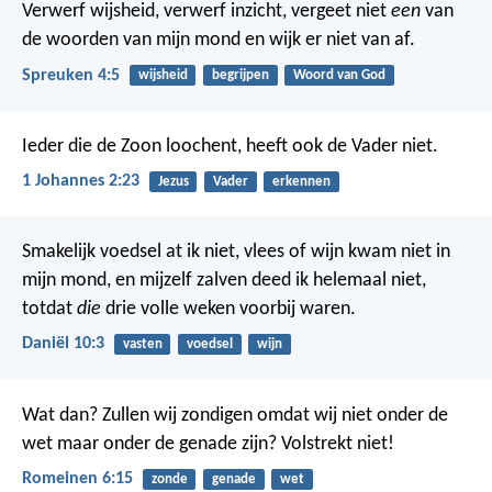
Verwerf wijsheid, verwerf inzicht,
vergeet niet
een
van
de woorden van mijn mond en wijk er niet van af.
Spreuken 4:5
wijsheid
begrijpen
Woord van God
Ieder die de Zoon loochent, heeft ook de Vader niet.
1 Johannes 2:23
Jezus
Vader
erkennen
Smakelijk voedsel at ik niet, vlees of wijn kwam niet in
mijn mond, en mijzelf zalven deed ik helemaal niet,
totdat
die
drie volle weken voorbij waren.
Daniël 10:3
vasten
voedsel
wijn
Wat dan? Zullen wij zondigen omdat wij niet onder de
wet maar onder de genade zijn? Volstrekt niet!
Romeinen 6:15
zonde
genade
wet