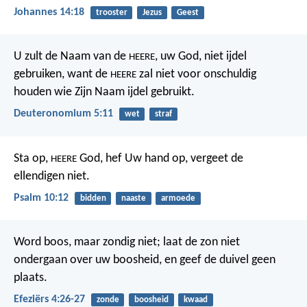
Johannes 14:18
trooster
Jezus
Geest
U zult de Naam van de
, uw God, niet ijdel
HEERE
gebruiken, want de
zal niet voor onschuldig
HEERE
houden wie Zijn Naam ijdel gebruikt.
Deuteronomium 5:11
wet
straf
Sta op,
God, hef Uw hand op,
vergeet de
HEERE
ellendigen niet.
Psalm 10:12
bidden
naaste
armoede
Word boos, maar zondig niet; laat de zon niet
ondergaan over uw boosheid, en geef de duivel geen
plaats.
Efeziërs 4:26-27
zonde
boosheid
kwaad