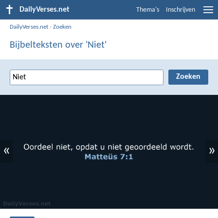
DailyVerses.net
Thema's
Inschrijven
DailyVerses.net
›
Zoeken
Bijbelteksten over 'Niet'
«
»