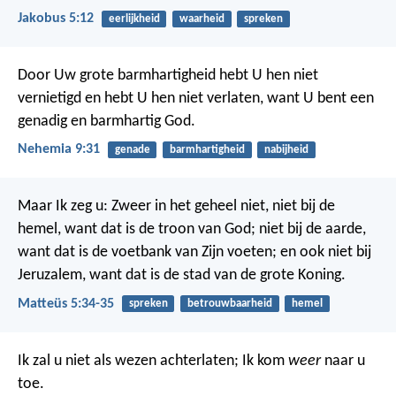
Jakobus 5:12
eerlijkheid
waarheid
spreken
Door Uw grote barmhartigheid hebt U hen niet
vernietigd en hebt U hen niet verlaten, want U bent een
genadig en barmhartig God.
Nehemia 9:31
genade
barmhartigheid
nabijheid
Maar Ik zeg u: Zweer in het geheel niet, niet bij de
hemel, want dat is de troon van God;
niet bij de aarde,
want dat is de voetbank van Zijn voeten; en ook niet bij
Jeruzalem, want dat is de stad van de grote Koning.
Matteüs 5:34-35
spreken
betrouwbaarheid
hemel
Ik zal u niet als wezen achterlaten; Ik kom
weer
naar u
toe.