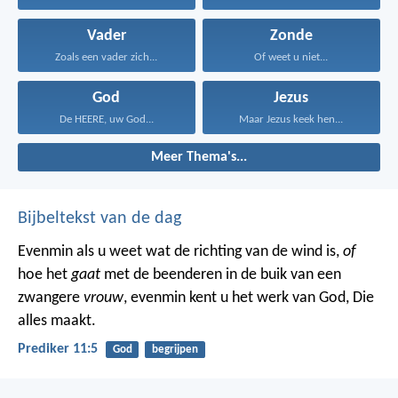
Vader
Zonde
Zoals een vader zich...
Of weet u niet...
God
Jezus
De HEERE, uw God...
Maar Jezus keek hen...
Meer Thema's...
Bijbeltekst van de dag
Evenmin als u weet wat de richting van de wind is,
of
hoe het
gaat
met de beenderen in de buik van een
zwangere
vrouw
, evenmin kent u het werk van God, Die
alles maakt.
Prediker 11:5
God
begrijpen