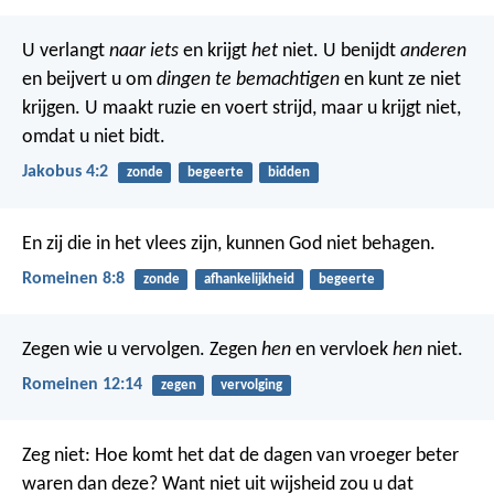
U verlangt
naar iets
en krijgt
het
niet. U benijdt
anderen
en beijvert u om
dingen te bemachtigen
en kunt ze niet
krijgen. U maakt ruzie en voert strijd, maar u krijgt niet,
omdat u niet bidt.
Jakobus 4:2
zonde
begeerte
bidden
En zij die in het vlees zijn, kunnen God niet behagen.
Romeinen 8:8
zonde
afhankelijkheid
begeerte
Zegen wie u vervolgen. Zegen
hen
en vervloek
hen
niet.
Romeinen 12:14
zegen
vervolging
Zeg niet: Hoe komt het
dat de dagen van vroeger beter
waren dan deze?
Want niet uit wijsheid
zou u dat