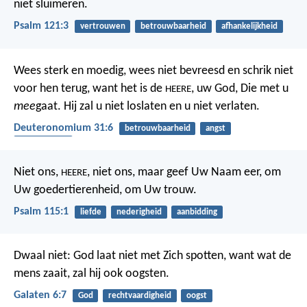
niet sluimeren.
Psalm 121:3
vertrouwen
betrouwbaarheid
afhankelijkheid
Wees sterk en moedig, wees niet bevreesd en schrik niet
voor hen terug, want het is de
, uw God, Die met u
HEERE
mee
gaat. Hij zal u niet loslaten en u niet verlaten.
Deuteronomium 31:6
betrouwbaarheid
angst
bescherming
Niet ons,
, niet ons,
maar geef Uw Naam eer,
om
HEERE
Uw goedertierenheid, om Uw trouw.
Psalm 115:1
liefde
nederigheid
aanbidding
Dwaal niet: God laat niet met Zich spotten, want wat de
mens zaait, zal hij ook oogsten.
Galaten 6:7
God
rechtvaardigheid
oogst