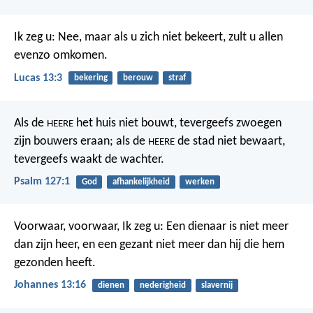
Ik zeg u: Nee, maar als u zich niet bekeert, zult u allen
evenzo omkomen.
Lucas 13:3
bekering
berouw
straf
Als de
het huis niet bouwt,
tevergeefs zwoegen
HEERE
zijn bouwers eraan;
als de
de stad niet bewaart,
HEERE
tevergeefs waakt de wachter.
Psalm 127:1
God
afhankelijkheid
werken
Voorwaar, voorwaar, Ik zeg u: Een dienaar is niet meer
dan zijn heer, en een gezant niet meer dan hij die hem
gezonden heeft.
Johannes 13:16
dienen
nederigheid
slavernij