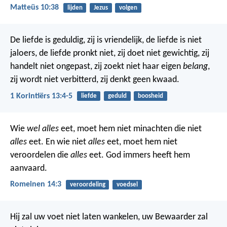
Matteüs 10:38
lijden
Jezus
volgen
De liefde is geduldig,
zij is vriendelijk,
de liefde is niet
jaloers,
de liefde pronkt niet,
zij doet niet gewichtig,
zij
handelt niet ongepast,
zij zoekt niet haar eigen
belang
,
zij wordt niet verbitterd,
zij denkt geen kwaad.
1 Korintiërs 13:4-5
liefde
geduld
boosheid
Wie
wel alles
eet, moet hem niet minachten die niet
alles
eet. En wie niet
alles
eet, moet hem niet
veroordelen die
alles
eet. God immers heeft hem
aanvaard.
Romeinen 14:3
veroordeling
voedsel
Hij zal uw voet niet laten wankelen,
uw Bewaarder zal