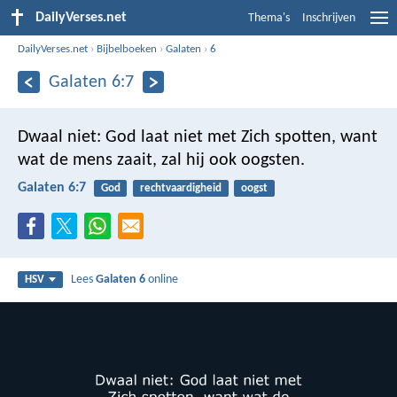
DailyVerses.net
Thema's
Inschrijven
DailyVerses.net
›
Bijbelboeken
›
Galaten
›
6
Galaten 6:7
Dwaal niet: God laat niet met Zich spotten, want
wat de mens zaait, zal hij ook oogsten.
Galaten 6:7
God
rechtvaardigheid
oogst
Lees
Galaten 6
online
HSV