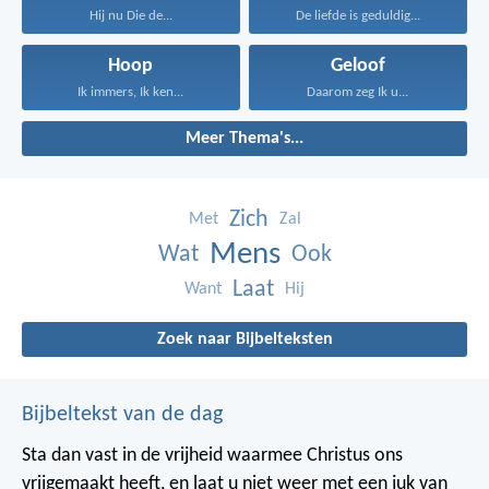
Hij nu Die de...
De liefde is geduldig...
Hoop
Geloof
Ik immers, Ik ken...
Daarom zeg Ik u...
Meer Thema's...
Zich
Met
Zal
Mens
Wat
Ook
Laat
Want
Hij
Zoek naar Bijbelteksten
Bijbeltekst van de dag
Sta dan vast in de vrijheid waarmee Christus ons
vrijgemaakt heeft, en laat u niet weer met een juk van