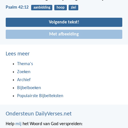
Psalm 42:12
aanbidding
hoop
ziel
Volgende tekst!
Met afbeelding
Lees meer
Thema's
Zoeken
Archief
Bijbelboeken
Populairste Bijbelteksten
Ondersteun DailyVerses.net
Help
mij
het Woord van God verspreiden: