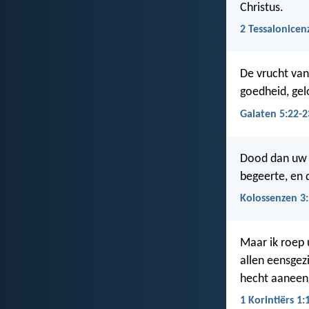
Christus.
2 Tessalonicen
De vrucht van 
goedheid, gel
Galaten 5:22-2
Dood dan uw l
begeerte, en d
Kolossenzen 3:
Maar ik roep 
allen eensgez
hecht aaneen
1 Korintiërs 1: