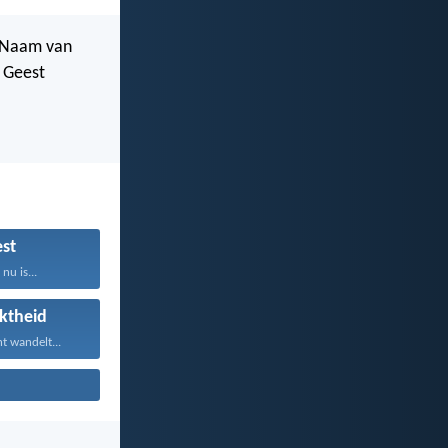
e Naam van
e Geest
st
nu is...
ktheid
t wandelt...