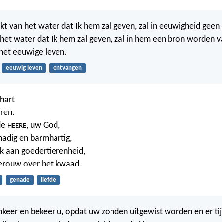
kt van het water dat Ik hem zal geven, zal in eeuwigheid geen
 het water dat Ik hem zal geven, zal in hem een bron worden 
 het eeuwige leven.
eeuwig leven
ontvangen
hart
eren.
de
, uw God,
HEERE
enadig en barmhartig,
ijk aan goedertierenheid,
berouw over het kwaad.
genade
liefde
nkeer en bekeer u, opdat uw zonden uitgewist worden en er ti