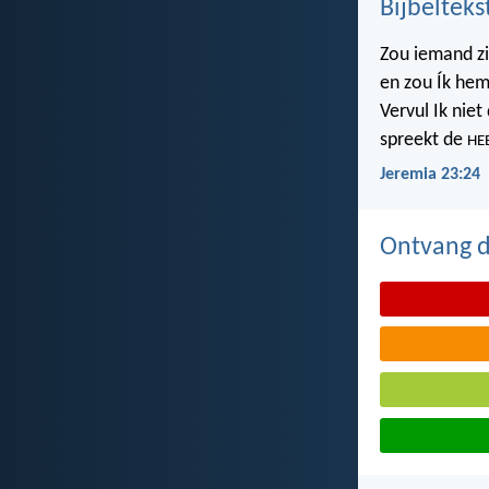
Bijbelteks
Zou iemand z
en zou Ík hem
Vervul Ik nie
spreekt de
HE
Jeremia 23:24
Ontvang de