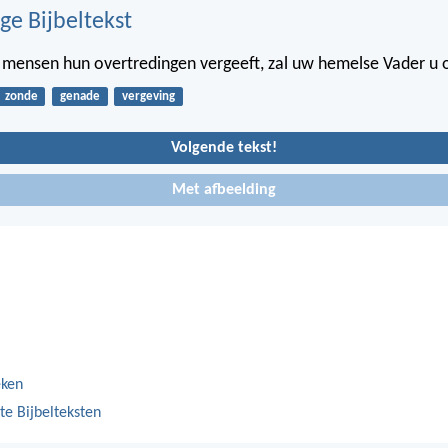
ge Bijbeltekst
 mensen hun overtredingen vergeeft, zal uw hemelse Vader u 
zonde
genade
vergeving
Volgende tekst!
Met afbeelding
eken
te Bijbelteksten