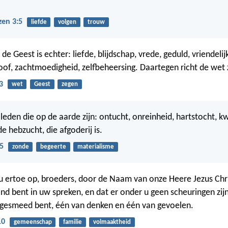
zen 3:5
liefde
volgen
trouw
de Geest is echter: liefde, blijdschap, vrede, geduld, vriendelij
oof, zachtmoedigheid, zelfbeheersing. Daartegen richt de wet z
3
wet
Geest
zegen
eden die op de aarde zijn: ontucht, onreinheid, hartstocht, 
e hebzucht, die afgoderij is.
5
zonde
begeerte
materialisme
u ertoe op, broeders, door de Naam van onze Heere Jezus Chri
ind bent in uw spreken, en dat er onder u geen scheuringen zij
gesmeed bent, één van denken en één van gevoelen.
10
gemeenschap
familie
volmaaktheid