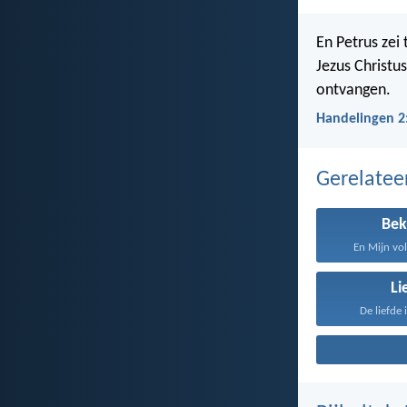
En Petrus zei
Jezus Christu
ontvangen.
Handelingen 2
Gerelate
Bek
En Mijn vol
Li
De liefde 