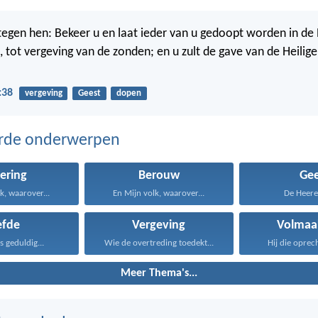
 tegen hen: Bekeer u en laat ieder van u gedoopt worden in d
s, tot vergeving van de zonden; en u zult de gave van de Heilig
:38
vergeving
Geest
dopen
erde onderwerpen
ering
Berouw
Gee
k, waarover...
En Mijn volk, waarover...
De Heere 
efde
Vergeving
Volmaa
is geduldig...
Wie de overtreding toedekt...
Hij die oprech
Meer Thema's...