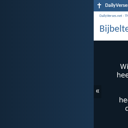
DailyVerse
DailyVerses.net
›
T
Bijbel
«