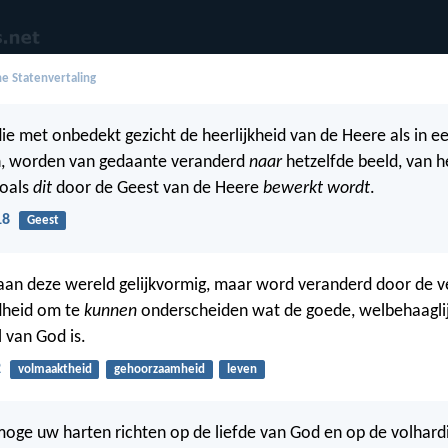
e Statenvertaling
die met onbedekt gezicht de heerlijkheid van de Heere als in ee
 worden van gedaante veranderd
naar
hetzelfde beeld, van he
zoals
dit
door de Geest van de Heere
bewerkt wordt
.
18
Geest
aan deze wereld gelijkvormig, maar word veranderd door de 
dheid om te
kunnen
onderscheiden wat de goede, welbehaagli
 van God is.
2
volmaaktheid
gehoorzaamheid
leven
oge uw harten richten op de liefde van God en op de volhard