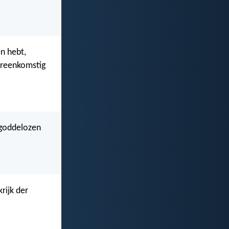
n hebt,
ereenkomstig
 goddelozen
rijk der