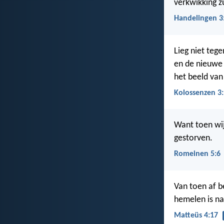
verkwikking z
Handelingen 3
Lieg niet teg
en de nieuw
het beeld va
Kolossenzen 3:
Want toen wij
gestorven.
Romeinen 5:6
Van toen af b
hemelen is n
Matteüs 4:17