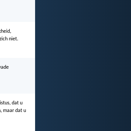
kheid,
ich niet.
kwade
stus, dat u
n, maar dat u