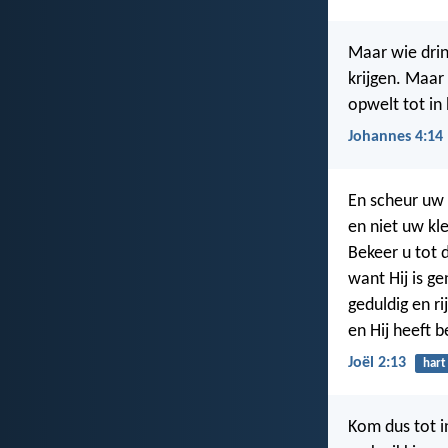
Maar wie drin
krijgen. Maar
opwelt tot in
Johannes 4:14
En scheur uw 
en niet uw kl
Bekeer u tot 
want Hij is g
geduldig en r
en Hij heeft 
Joël 2:13
hart
Kom dus tot i