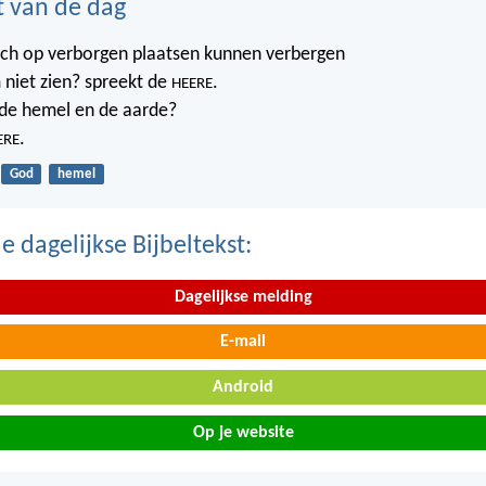
t van de dag
ich op verborgen plaatsen kunnen verbergen
 niet zien? spreekt de
.
HEERE
t de hemel en de aarde?
.
ERE
God
hemel
 dagelijkse Bijbeltekst:
Dagelijkse melding
E-mail
Android
Op je website