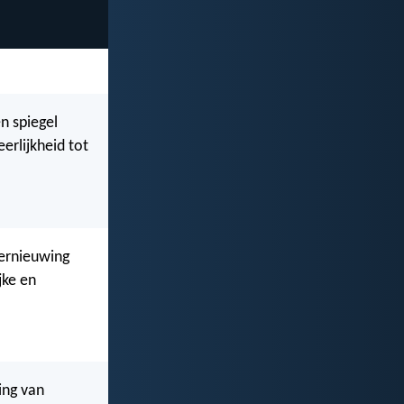
n spiegel
erlijkheid tot
vernieuwing
jke en
ing van