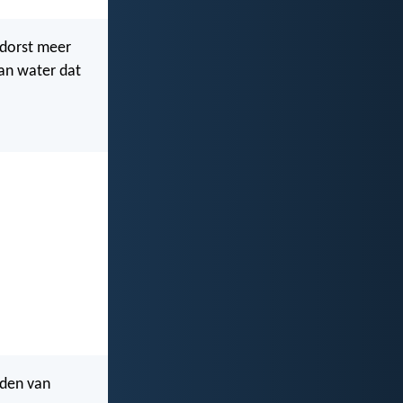
 dorst meer
van water dat
jden van