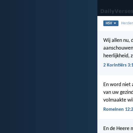
HSV
Herzien
Wij allen nu, 
aanschouwen,
heerlijkheid, 
2 Korintiërs 3:
En word niet 
van uw gezin
volmaakte wil
Romeinen 12:
En de Heere m