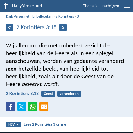
DailyVerses.net
Thema's
Inschrijven
DailyVerses.net
›
Bijbelboeken
›
2 Korintiërs
›
3
2 Korintiërs 3:18
Wij allen nu, die met onbedekt gezicht de
heerlijkheid van de Heere als in een spiegel
aanschouwen, worden van gedaante veranderd
naar
hetzelfde beeld, van heerlijkheid tot
heerlijkheid, zoals
dit
door de Geest van de
Heere
bewerkt wordt
.
2 Korintiërs 3:18
Geest
veranderen
Lees
2 Korintiërs 3
online
HSV