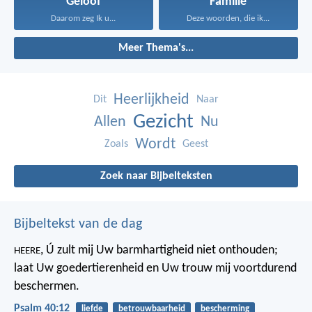
Geloof
Familie
Daarom zeg Ik u...
Deze woorden, die ik...
Meer Thema's...
Heerlijkheid
Dit
Naar
Gezicht
Allen
Nu
Wordt
Zoals
Geest
Zoek naar Bijbelteksten
Bijbeltekst van de dag
, Ú zult mij Uw barmhartigheid niet onthouden;
HEERE
laat Uw goedertierenheid en Uw trouw mij voortdurend
beschermen.
Psalm 40:12
liefde
betrouwbaarheid
bescherming