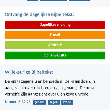
Ontvang de dagelijkse Bijbeltekst:
Dagelijkse melding
E-mail
Android
Op je website
Willekeurige Bijbeltekst
De
zegene u
en behoede u!
De
doe Zijn
HEERE
HEERE
aangezicht over u lichten
en zij u genadig!
De
HEERE
verheffe Zijn aangezicht over u
en geve u vrede!
Numeri 6:24-26
genade
zegen
vrede