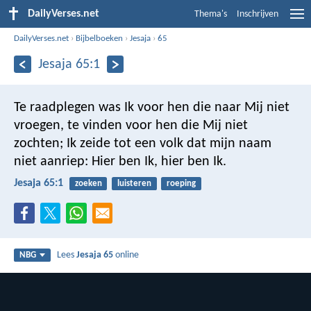
DailyVerses.net
Thema's
Inschrijven
DailyVerses.net
›
Bijbelboeken
›
Jesaja
›
65
Jesaja 65:1
Te raadplegen was Ik voor hen die naar Mij niet
vroegen, te vinden voor hen die Mij niet
zochten; Ik zeide tot een volk dat mijn naam
niet aanriep: Hier ben Ik, hier ben Ik.
Jesaja 65:1
zoeken
luisteren
roeping
Lees
Jesaja 65
online
NBG