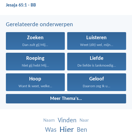
Jesaja 65:1 - BB
Gerelateerde onderwerpen
Zoeken
Luisteren
Dan zult gij Mij...
Weet (dit) wel, mijn...
Roeping
Liefde
Niet gij hebt Mij...
De liefde is lankmoedig...
Hoop
Geloof
Want Ik weet, welke...
Daarom zeg Ik u...
Meer Thema's...
Vinden
Naam
Naar
Hier
Was
Ben