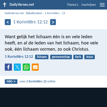
DailyVerses.net
Thema's
Inschrijven
DailyVerses.net
›
Bijbelboeken
›
1 Korintiërs
›
12
1 Korintiërs 12:12
Want gelijk het lichaam één is en vele leden
heeft, en al de leden van het lichaam, hoe vele
ook, één lichaam vormen, zo ook Christus.
1 Korintiërs 12:12
lichaam
gemeenschap
kerk
Jezus
Lees
1 Korintiërs 12
online
NBG