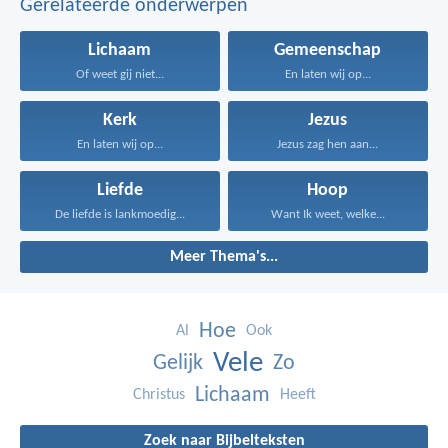
Gerelateerde onderwerpen
Lichaam
Gemeenschap
Of weet gij niet...
En laten wij op...
Kerk
Jezus
En laten wij op...
Jezus zag hen aan...
Liefde
Hoop
De liefde is lankmoedig...
Want Ik weet, welke...
Meer Thema's...
Hoe
Al
Ook
Vele
Gelijk
Zo
Lichaam
Christus
Heeft
Zoek naar Bijbelteksten