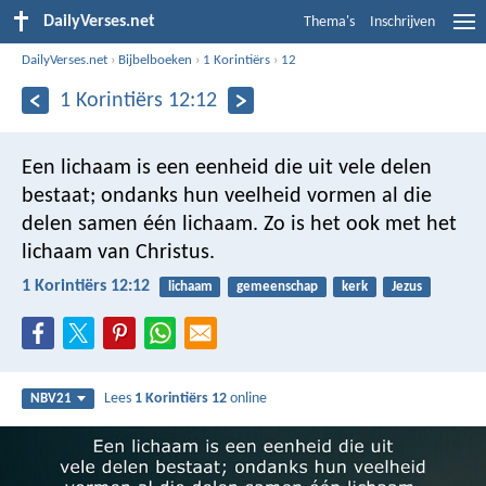
DailyVerses.net
Thema's
Inschrijven
DailyVerses.net
›
Bijbelboeken
›
1 Korintiërs
›
12
1 Korintiërs 12:12
Een lichaam is een eenheid die uit vele delen
bestaat; ondanks hun veelheid vormen al die
delen samen één lichaam. Zo is het ook met het
lichaam van Christus.
1 Korintiërs 12:12
lichaam
gemeenschap
kerk
Jezus
Lees
1 Korintiërs 12
online
NBV21