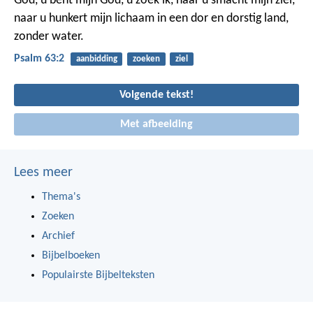
God, u bent mijn God, u zoek ik,
naar u smacht mijn ziel,
naar u hunkert mijn lichaam
in een dor en dorstig land,
zonder water.
Psalm 63:2
aanbidding
zoeken
ziel
Volgende tekst!
Met afbeelding
Lees meer
Thema's
Zoeken
Archief
Bijbelboeken
Populairste Bijbelteksten