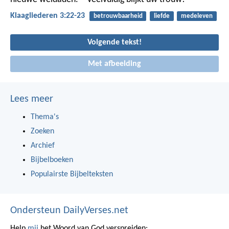
Klaagliederen 3:22-23
betrouwbaarheid
liefde
medeleven
Volgende tekst!
Met afbeelding
Lees meer
Thema's
Zoeken
Archief
Bijbelboeken
Populairste Bijbelteksten
Ondersteun DailyVerses.net
Help
mij
het Woord van God verspreiden: