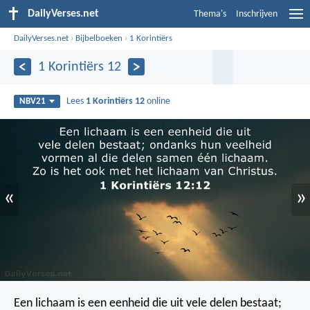
DailyVerses.net
Thema's
Inschrijven
DailyVerses.net
›
Bijbelboeken
›
1 Korintiërs
1 Korintiërs 12
Lees
1 Korintiërs 12
online
NBV21
«
»
Een lichaam is een eenheid die uit vele delen bestaat;