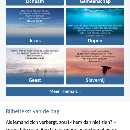
Lichaam
Gemeenschap
Jezus
Dopen
Geest
Slavernij
Meer Thema's...
Bijbeltekst van de dag
Als iemand zich verbergt,
zou Ik hem dan niet zien? –