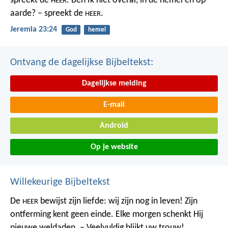
spreekt de
.
Ben Ik niet overal,
in de hemel en op
HEER
aarde? – spreekt de
.
HEER
Jeremia 23:24
God
hemel
Ontvang de dagelijkse Bijbeltekst:
Dagelijkse melding
E-mail
Android
Op je website
Willekeurige Bijbeltekst
De
bewijst zijn liefde: wij zijn nog in leven! Zijn
HEER
ontferming kent geen einde.
Elke morgen schenkt Hij
nieuwe weldaden. – Veelvuldig blijkt uw trouw!