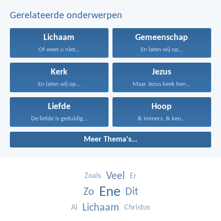
Gerelateerde onderwerpen
Lichaam
Gemeenschap
Of weet u niet...
En laten wij op...
Kerk
Jezus
En laten wij op...
Maar Jezus keek hen...
Liefde
Hoop
De liefde is geduldig...
Ik immers, Ik ken...
Meer Thema's...
Veel
Zoals
Er
Ene
Zo
Dit
Lichaam
Al
Christus