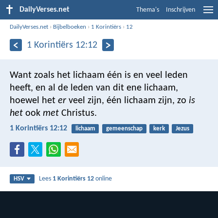
DailyVerses.net
Thema's
Inschrijven
DailyVerses.net
›
Bijbelboeken
›
1 Korintiërs
›
12
1 Korintiërs 12:12
Want zoals het lichaam één is en veel leden
heeft, en al de leden van dit ene lichaam,
hoewel het
er
veel zijn, één lichaam zijn, zo
is
het
ook
met
Christus.
1 Korintiërs 12:12
lichaam
gemeenschap
kerk
Jezus
Lees
1 Korintiërs 12
online
HSV