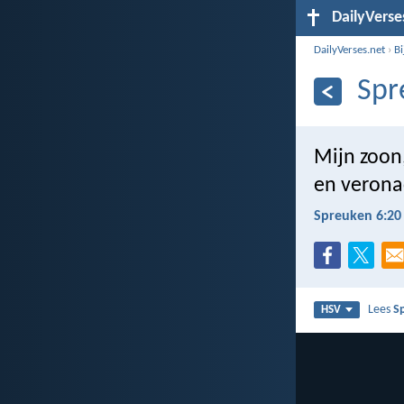
DailyVerse
DailyVerses.net
›
B
Spr
Mijn zoon
en verona
Spreuken 6:20
Lees
S
HSV