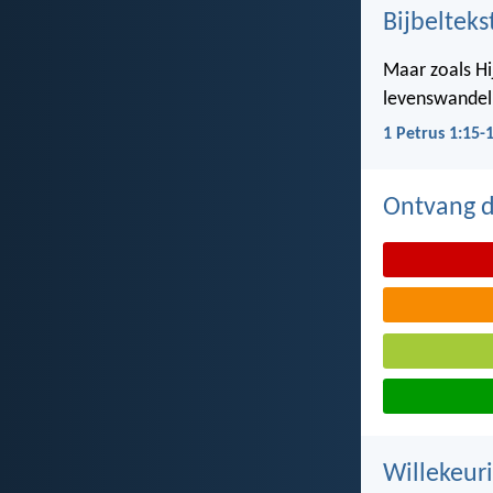
Bijbelteks
Maar zoals Hij
levenswandel,
1 Petrus 1:15-
Ontvang de
Willekeuri