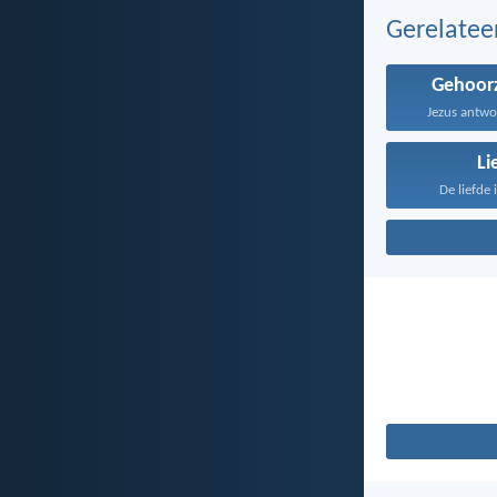
Gerelate
Gehoor
Jezus antwo
Li
De liefde 