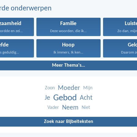
erde onderwerpen
zaamheid
Familie
Luist
ordde en zei...
Deze woorden, die ik...
Zo dan, mijn 
efde
Hoop
Gel
is geduldig...
Ik immers, Ik ken...
Daarom zeg
Meer Thema's...
Moeder
Zoon
Mijn
Gebod
Je
Acht
Neem
Vader
Niet
Zoek naar Bijbelteksten