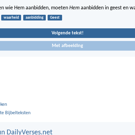
 en wie Hem aanbidden, moeten
Hem
aanbidden in geest en w
waarheid
aanbidding
Geest
Volgende tekst!
Met afbeelding
eken
te Bijbelteksten
n DailyVerses.net