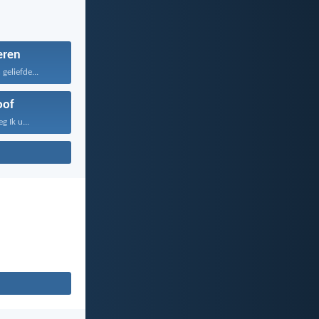
eren
geliefde...
oof
 Ik u...