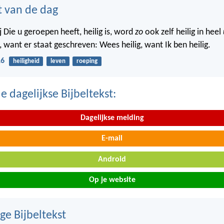
t van de dag
 Die u geroepen heeft, heilig is, word
zo
ook zelf heilig in heel
 want er staat geschreven: Wees heilig, want Ik ben heilig.
16
heiligheid
leven
roeping
 dagelijkse Bijbeltekst:
Dagelijkse melding
E-mail
Android
Op je website
ge Bijbeltekst