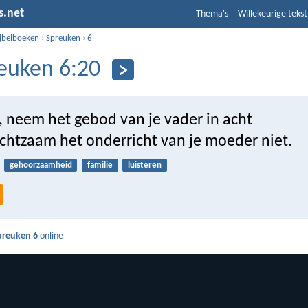
s.net
Thema's
Willekeurige tekst
ijbelboeken
›
Spreuken
›
6
euken 6:20
, neem het gebod van je vader in acht
chtzaam het onderricht van je moeder niet.
gehoorzaamheid
familie
luisteren
preuken 6
online