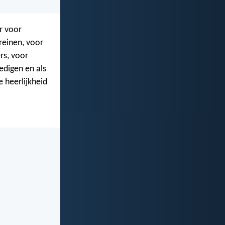
r voor
reinen, voor
rs, voor
digen en als
e heerlijkheid