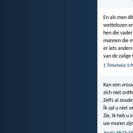
En als men di
wettelozen en
hen die vader
mannen
die m
er iets ander
van de zalige
1 Timoteüs 1:9
Kan een vrouw
zich niet ont
Zelfs al zoude
Ík zal u niet 
Zie, Ik heb u
uw muren zijn
Jesaja 49:15-16