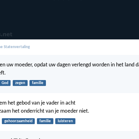
e Statenvertaling
 en uw moeder, opdat uw dagen verlengd worden in het land 
ft.
God
zegen
familie
em het gebod van je vader in acht
aam het onderricht van je moeder niet.
gehoorzaamheid
familie
luisteren