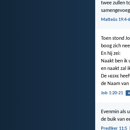
twee zullen to
samengevoegd 
Matteüs 19:4-
Toen stond Jo
boog zich nee
En hij zei:
Naakt ben ik 
en naakt zal 
De
heef
HEERE
de Naam van
Job 1:20-21
a
Evenmin als u
de buik van 
Prediker 11:5