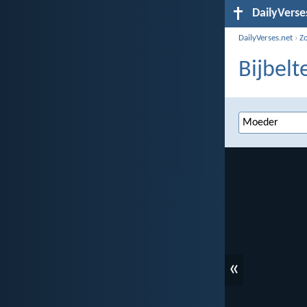
DailyVerse
DailyVerses.net
›
Z
Bijbelt
«