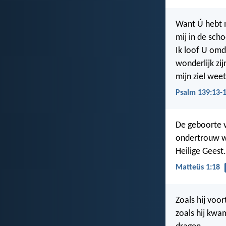
Want Ú hebt 
mij in de sch
Ik loof U om
wonderlijk zi
mijn ziel wee
Psalm 139:13-
De geboorte va
ondertrouw wa
Heilige Geest.
Matteüs 1:18
Zoals hij voor
zoals hij kwa