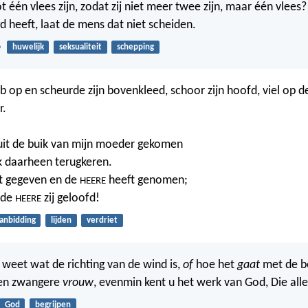
t één vlees zijn, zodat zij niet meer twee zijn, maar één vlees
heeft, laat de mens dat niet scheiden.
6
huwelijk
seksualiteit
schepping
b op en scheurde zijn bovenkleed, schoor zijn hoofd, viel op d
r.
uit de buik van mijn moeder gekomen
ik daarheen terugkeren.
t gegeven en de
heeft genomen;
HEERE
 de
zij geloofd!
HEERE
anbidding
lijden
verdriet
 weet wat de richting van de wind is,
of
hoe het
gaat
met de b
een zwangere
vrouw
, evenmin kent u het werk van God, Die all
God
begrijpen