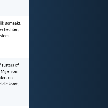
ijk gemaakt.
uw hechten;
 vlees.
 zusters of
n Mij en om
eders en
d die komt,