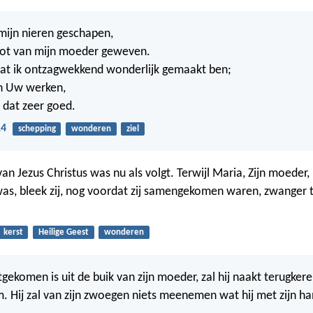
mijn nieren geschapen,
oot van mijn moeder geweven.
dat ik ontzagwekkend wonderlijk gemaakt ben;
jn Uw werken,
t dat zeer goed.
14
schepping
wonderen
ziel
n Jezus Christus was nu als volgt. Terwijl Maria, Zijn moeder,
s, bleek zij, nog voordat zij samengekomen waren, zwanger te
kerst
Heilige Geest
wonderen
tgekomen is uit de buik van zijn moeder, zal hij naakt terugke
m. Hij zal van zijn zwoegen niets meenemen wat hij met zijn h