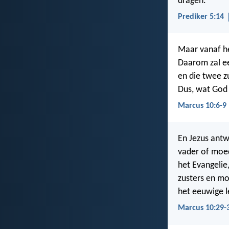
dragen.
Prediker 5:14
Maar vanaf he
Daarom zal ee
en die twee zu
Dus, wat God
Marcus 10:6-9
En Jezus antw
vader of moed
het Evangelie,
zusters en mo
het eeuwige l
Marcus 10:29-