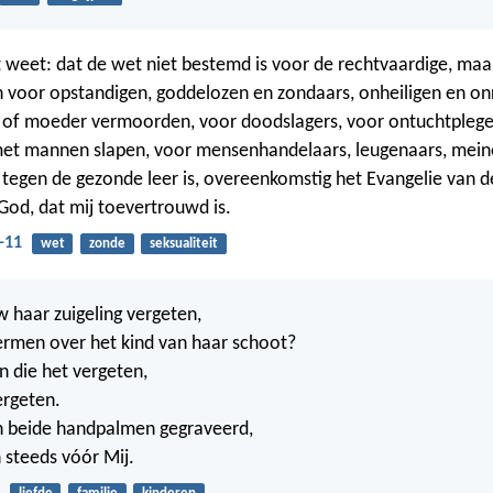
t weet: dat de wet niet bestemd is voor de rechtvaardige, maa
 voor opstandigen, goddelozen en zondaars, onheiligen en on
 of moeder vermoorden, voor doodslagers, voor ontuchtplege
et mannen slapen, voor mensenhandelaars, leugenaars, meine
s tegen de gezonde leer is, overeenkomstig het Evangelie van d
 God, dat mij toevertrouwd is.
-11
wet
zonde
seksualiteit
 haar zuigeling vergeten,
fermen over het kind van haar schoot?
n die het vergeten,
vergeten.
 in beide handpalmen gegraveerd,
 steeds vóór Mij.