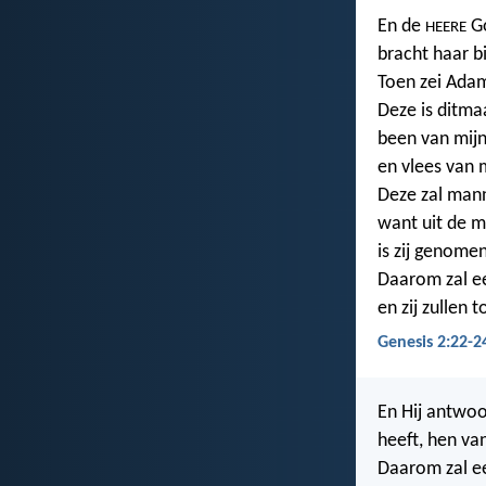
En de
Go
HEERE
bracht haar b
Toen zei Ada
Deze is ditma
been van mij
en vlees van m
Deze zal man
want uit de 
is zij genomen
Daarom zal ee
en zij zullen t
Genesis 2:22-2
En Hij antwoo
heeft, hen va
Daarom zal 