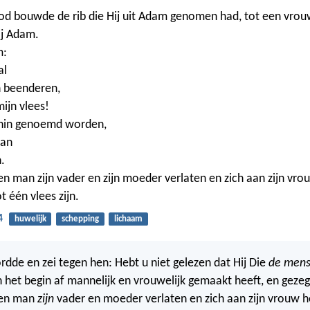
d bouwde de rib die Hij uit Adam genomen had, tot een vrouw
ij Adam.
m:
al
n beenderen,
ijn vlees!
nin genoemd worden,
man
.
n man zijn vader en zijn moeder verlaten en zich aan zijn vro
ot één vlees zijn.
4
huwelijk
schepping
lichaam
rdde en zei tegen hen: Hebt u niet gelezen dat Hij Die
de men
n het begin af mannelijk en vrouwelijk gemaakt heeft, en gezeg
een man
zijn
vader en moeder verlaten en zich aan zijn vrouw h