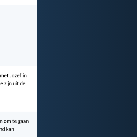
 met Jozef in
 zijn uit de
ren om te gaan
and kan