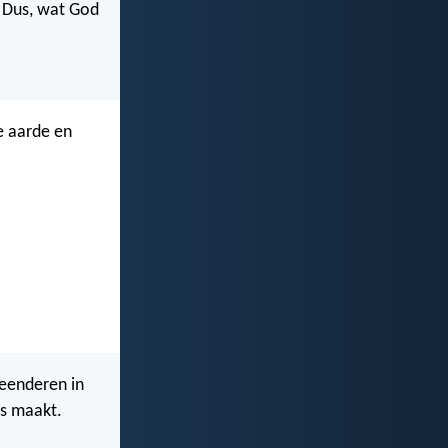
? Dus, wat God
e aarde en
eenderen in
es maakt.