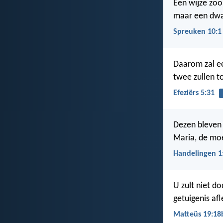
Een wijze zoo
maar een dwa
Spreuken 10:1
Daarom zal ee
twee zullen to
Efeziërs 5:31
Dezen bleven 
Maria, de moe
Handelingen 1
U zult niet do
getuigenis af
Matteüs 19:18