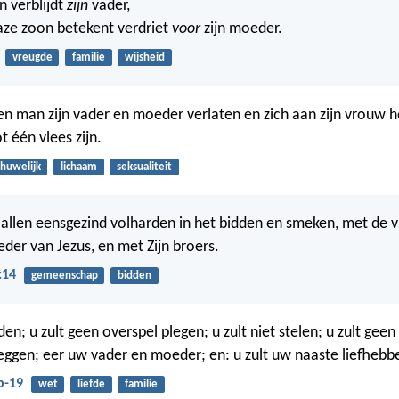
n verblijdt
zijn
vader,
ze zoon betekent verdriet
voor
zijn moeder.
vreugde
familie
wijsheid
n man zijn vader en moeder verlaten en zich aan zijn vrouw h
t één vlees zijn.
huwelijk
lichaam
seksualiteit
allen eensgezind volharden in het bidden en smeken, met de
der van Jezus, en met Zijn broers.
:14
gemeenschap
bidden
den; u zult geen overspel plegen; u zult niet stelen; u zult geen
leggen; eer uw vader en moeder; en: u zult uw naaste liefhebbe
b-19
wet
liefde
familie