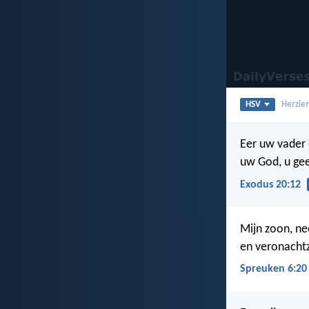
HSV
Herzien
Eer uw vader
uw God, u gee
Exodus 20:12
Mijn zoon, ne
en veronachtz
Spreuken 6:20