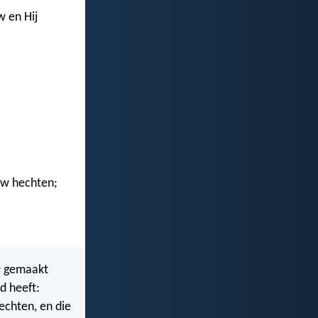
 en Hij
uw hechten;
s
gemaakt
d heeft:
echten, en die