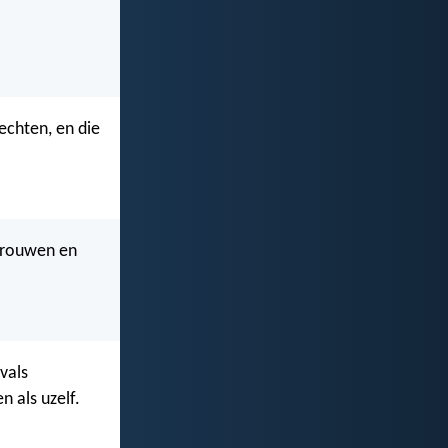
echten, en die
 vrouwen en
 vals
n als uzelf.