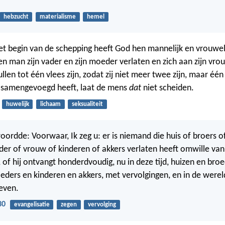
hebzucht
materialisme
hemel
t begin van de schepping heeft God hen mannelijk en vrouwel
n man zijn vader en zijn moeder verlaten en zich aan zijn vro
llen tot één vlees zijn, zodat zij niet meer twee zijn, maar één
 samengevoegd heeft, laat de mens
dat
niet scheiden.
huwelijk
lichaam
seksualiteit
oordde: Voorwaar, Ik zeg u: er is niemand die huis of broers of
er of vrouw of kinderen of akkers verlaten heeft omwille va
 of hij ontvangt honderdvoudig, nu in deze tijd, huizen en bro
eders en kinderen en akkers, met vervolgingen, en in de werel
even.
30
evangelisatie
zegen
vervolging