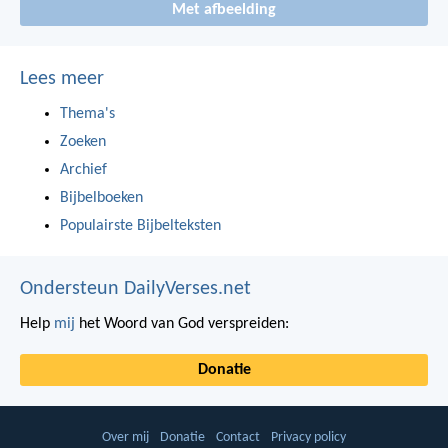
Met afbeelding
Lees meer
Thema's
Zoeken
Archief
Bijbelboeken
Populairste Bijbelteksten
Ondersteun DailyVerses.net
Help
mij
het Woord van God verspreiden:
Donatie
Over mij
Donatie
Contact
Privacy policy