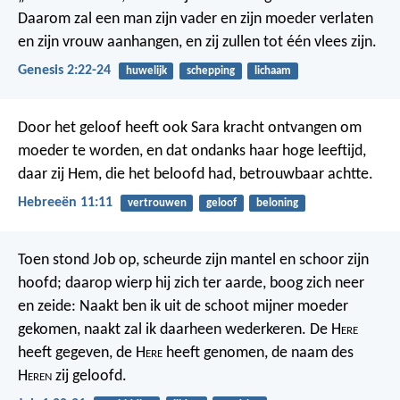
Daarom zal een man zijn vader en zijn moeder verlaten
en zijn vrouw aanhangen, en zij zullen tot één vlees zijn.
Genesis 2:22-24
huwelijk
schepping
lichaam
Door het geloof heeft ook Sara kracht ontvangen om
moeder te worden, en dat ondanks haar hoge leeftijd,
daar zij Hem, die het beloofd had, betrouwbaar achtte.
Hebreeën 11:11
vertrouwen
geloof
beloning
Toen stond Job op, scheurde zijn mantel en schoor zijn
hoofd; daarop wierp hij zich ter aarde, boog zich neer
en zeide: Naakt ben ik uit de schoot mijner moeder
gekomen, naakt zal ik daarheen wederkeren. De H
ere
heeft gegeven, de H
ere
heeft genomen, de naam des
H
eren
zij geloofd.