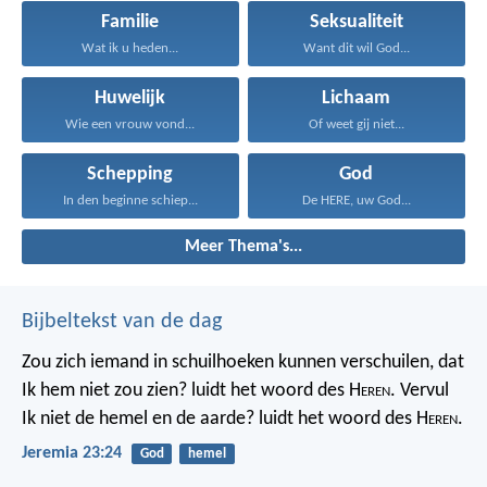
Familie
Seksualiteit
Wat ik u heden...
Want dit wil God...
Huwelijk
Lichaam
Wie een vrouw vond...
Of weet gij niet...
Schepping
God
In den beginne schiep...
De HERE, uw God...
Meer Thema's...
Bijbeltekst van de dag
Zou zich iemand in schuilhoeken kunnen verschuilen, dat
Ik hem niet zou zien? luidt het woord des H
eren
. Vervul
Ik niet de hemel en de aarde? luidt het woord des H
eren
.
Jeremia 23:24
God
hemel