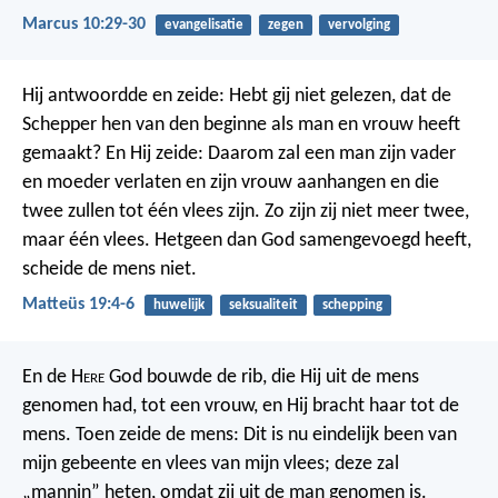
Marcus 10:29-30
evangelisatie
zegen
vervolging
Hij antwoordde en zeide: Hebt gij niet gelezen, dat de
Schepper hen van den beginne als man en vrouw heeft
gemaakt? En Hij zeide: Daarom zal een man zijn vader
en moeder verlaten en zijn vrouw aanhangen en die
twee zullen tot één vlees zijn. Zo zijn zij niet meer twee,
maar één vlees. Hetgeen dan God samengevoegd heeft,
scheide de mens niet.
Matteüs 19:4-6
huwelijk
seksualiteit
schepping
En de H
ere
God bouwde de rib, die Hij uit de mens
genomen had, tot een vrouw, en Hij bracht haar tot de
mens. Toen zeide de mens: Dit is nu eindelijk been van
mijn gebeente en vlees van mijn vlees; deze zal
„mannin” heten, omdat zij uit de man genomen is.