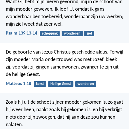
Want Gij hebt mijn nieren gevormd,
mij in de schoot van
mijn moeder geweven.
Ik loof U, omdat ik gans
wonderbaar ben toebereid,
wonderbaar zijn uw werken;
mijn ziel weet dat zeer wel.
Psalm 139:13-14
schepping
wonderen
ziel
De geboorte van Jezus Christus geschiedde aldus. Terwijl
zijn moeder Maria ondertrouwd was met Jozef, bleek
zij, voordat zij gingen samenwonen, zwanger te zijn uit
de heilige Geest.
Matteüs 1:18
kerst
Heilige Geest
wonderen
Zoals hij uit de schoot zijner moeder gekomen is, zo gaat
hij weer heen, naakt zoals hij gekomen is, en hij verkrijgt
niets door zijn zwoegen, dat hij aan deze zou kunnen
nalaten.