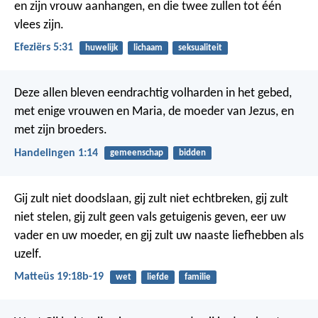
en zijn vrouw aanhangen, en die twee zullen tot één
vlees zijn.
Efeziërs 5:31
huwelijk
lichaam
seksualiteit
Deze allen bleven eendrachtig volharden in het gebed,
met enige vrouwen en Maria, de moeder van Jezus, en
met zijn broeders.
Handelingen 1:14
gemeenschap
bidden
Gij zult niet doodslaan, gij zult niet echtbreken, gij zult
niet stelen, gij zult geen vals getuigenis geven, eer uw
vader en uw moeder, en gij zult uw naaste liefhebben als
uzelf.
Matteüs 19:18b-19
wet
liefde
familie