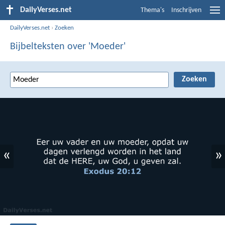
DailyVerses.net
Thema's
Inschrijven
DailyVerses.net
›
Zoeken
Bijbelteksten over 'Moeder'
«
»