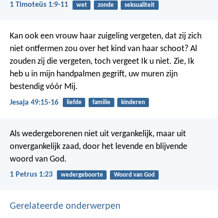
1 Timoteüs 1:9-11
wet
zonde
seksualiteit
Kan ook een vrouw haar zuigeling vergeten, dat zij zich
niet ontfermen zou over het kind van haar schoot? Al
zouden zij die vergeten, toch vergeet Ik u niet. Zie, Ik
heb u in mijn handpalmen gegrift, uw muren zijn
bestendig vóór Mij.
Jesaja 49:15-16
liefde
familie
kinderen
Als wedergeborenen niet uit vergankelijk, maar uit
onvergankelijk zaad, door het levende en blijvende
woord van God.
1 Petrus 1:23
wedergeboorte
Woord van God
Gerelateerde onderwerpen