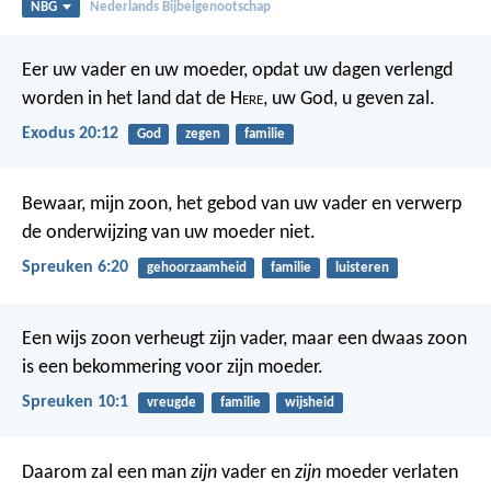
NBG
Nederlands Bijbelgenootschap
Eer uw vader en uw moeder, opdat uw dagen verlengd
worden in het land dat de H
ere
, uw God, u geven zal.
Exodus 20:12
God
zegen
familie
Bewaar, mijn zoon, het gebod van uw vader
en verwerp
de onderwijzing van uw moeder niet.
Spreuken 6:20
gehoorzaamheid
familie
luisteren
Een wijs zoon verheugt zijn vader,
maar een dwaas zoon
is een bekommering voor zijn moeder.
Spreuken 10:1
vreugde
familie
wijsheid
Daarom zal een man
zijn
vader en
zijn
moeder verlaten