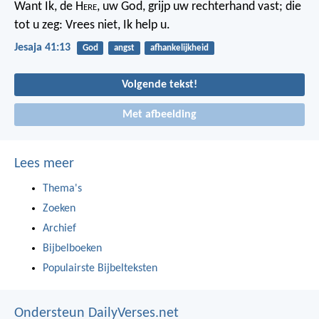
Want Ik, de H
ere
, uw God, grijp uw rechterhand vast; die
tot u zeg: Vrees niet, Ik help u.
Jesaja 41:13
God
angst
afhankelijkheid
Volgende tekst!
Met afbeelding
Lees meer
Thema's
Zoeken
Archief
Bijbelboeken
Populairste Bijbelteksten
Ondersteun DailyVerses.net