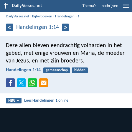
DailyVerses.net
Thema's
Inschrijven
DailyVerses.net
›
Bijbelboeken
›
Handelingen
›
1
Handelingen 1:14
Deze allen bleven eendrachtig volharden in het
gebed, met enige vrouwen en Maria, de moeder
van Jezus, en met zijn broeders.
Handelingen 1:14
gemeenschap
bidden
Lees
Handelingen 1
online
NBG