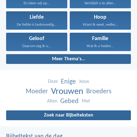
En laten wij op...
Verblijdt u te allen...
Liefde
Hoop
De liefde is lankmoedig...
Want Ik weet, welke...
Geloof
Familie
Daarom zeg Ik u...
Wat ik u heden...
Meer Thema's...
Enige
Deze
Jezus
Vrouwen
Moeder
Broeders
Gebed
Allen
Met
Zoek naar Bijbelteksten
Bijbeltekst van de dag