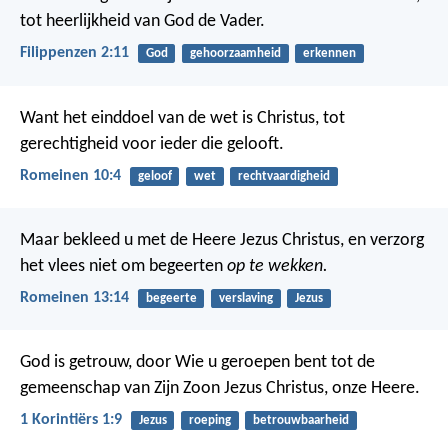
tot heerlijkheid van God de Vader.
Filippenzen 2:11
God
gehoorzaamheid
erkennen
Want het einddoel van de wet is Christus, tot
gerechtigheid voor ieder die gelooft.
Romeinen 10:4
geloof
wet
rechtvaardigheid
Maar bekleed u met de Heere Jezus Christus, en verzorg
het vlees niet om begeerten
op te wekken.
Romeinen 13:14
begeerte
verslaving
Jezus
God is getrouw, door Wie u geroepen bent tot de
gemeenschap van Zijn Zoon Jezus Christus, onze Heere.
1 Korintiërs 1:9
Jezus
roeping
betrouwbaarheid