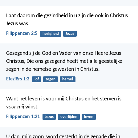
Laat daarom die gezindheid in u zijn die ook in Christus
Jezus was.
Filippenzen 2:5
heiligheid
Jezus
Gezegend zij de God en Vader van onze Heere Jezus
Christus, Die ons gezegend heeft met alle geestelijke
zegen in de hemelse gewesten in Christus.
Efeziërs 1:3
lof
zegen
hemel
Want het leven is voor mij Christus en het sterven is
voor mij
winst.
Filippenzen 1:21
Jezus
overlijden
leven
U dan, mijn zoon, word gesterkt in de genade die in