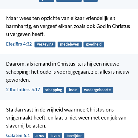
Maar wees ten opzichte van elkaar vriendelijk
en
barmhartig, en vergeef elkaar, zoals ook God in Christus
u vergeven heeft.
Efeziërs 4:32
vergeving
medeleven
goedheid
Daarom, als iemand in Christus is, is hij een nieuwe
schepping: het oude is voorbijgegaan, zie, alles is nieuw
geworden.
2 Korintiërs 5:17
schepping
Jezus
wedergeboorte
Sta dan vast in de vrijheid waarmee Christus ons
vrijgemaakt heeft, en laat u niet weer met een juk van
slavernij belasten.
Galaten 5:1
Jezus
leven
bevrijder