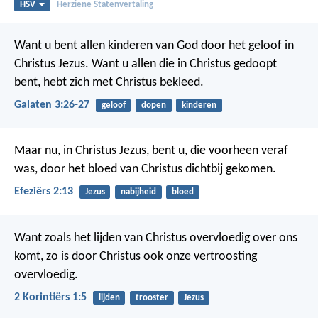
HSV
Herziene Statenvertaling
Want u bent allen kinderen van God door het geloof in
Christus Jezus. Want u allen die in Christus gedoopt
bent, hebt zich met Christus bekleed.
Galaten 3:26-27
geloof
dopen
kinderen
Maar nu, in Christus Jezus, bent u, die voorheen veraf
was, door het bloed van Christus dichtbij gekomen.
Efeziërs 2:13
Jezus
nabijheid
bloed
Want zoals het lijden van Christus overvloedig over ons
komt, zo is door Christus ook onze vertroosting
overvloedig.
2 Korintiërs 1:5
lijden
trooster
Jezus