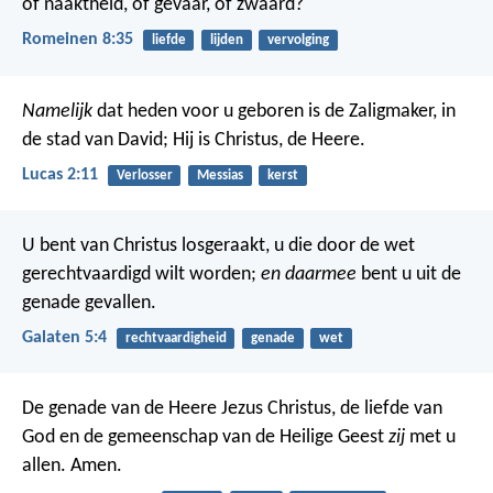
of naaktheid, of gevaar, of zwaard?
Romeinen 8:35
liefde
lijden
vervolging
Namelijk
dat heden voor u geboren is de Zaligmaker, in
de stad van David; Hij is Christus, de Heere.
Lucas 2:11
Verlosser
Messias
kerst
U bent van Christus losgeraakt, u die door de wet
gerechtvaardigd wilt worden;
en daarmee
bent u uit de
genade gevallen.
Galaten 5:4
rechtvaardigheid
genade
wet
De genade van de Heere Jezus Christus, de liefde van
God en de gemeenschap van de Heilige Geest
zij
met u
allen. Amen.