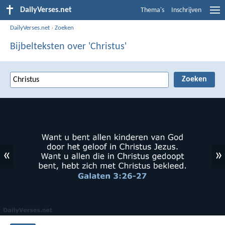
DailyVerses.net
Thema's
Inschrijven
DailyVerses.net
›
Zoeken
Bijbelteksten over 'Christus'
«
»