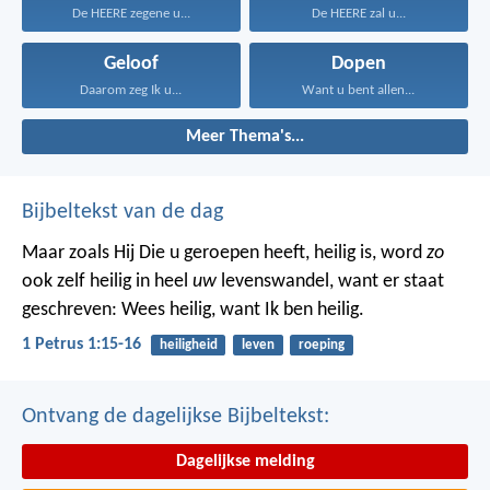
De HEERE zegene u...
De HEERE zal u...
Geloof
Dopen
Daarom zeg Ik u...
Want u bent allen...
Meer Thema's...
Bijbeltekst van de dag
Maar zoals Hij Die u geroepen heeft, heilig is, word
zo
ook zelf heilig in heel
uw
levenswandel, want er staat
geschreven: Wees heilig, want Ik ben heilig.
1 Petrus 1:15-16
heiligheid
leven
roeping
Ontvang de dagelijkse Bijbeltekst:
Dagelijkse melding