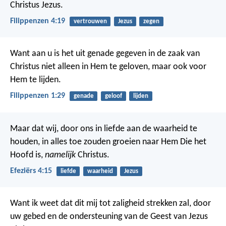
Christus Jezus.
Filippenzen 4:19
vertrouwen
Jezus
zegen
Want aan u is het uit genade gegeven in de zaak van
Christus niet alleen in Hem te geloven, maar ook voor
Hem te lijden.
Filippenzen 1:29
genade
geloof
lijden
Maar dat wij, door ons in liefde aan de waarheid te
houden, in alles toe zouden groeien naar Hem Die het
Hoofd is,
namelijk
Christus.
Efeziërs 4:15
liefde
waarheid
Jezus
Want ik weet dat dit mij tot zaligheid strekken zal, door
uw gebed en de ondersteuning van de Geest van Jezus