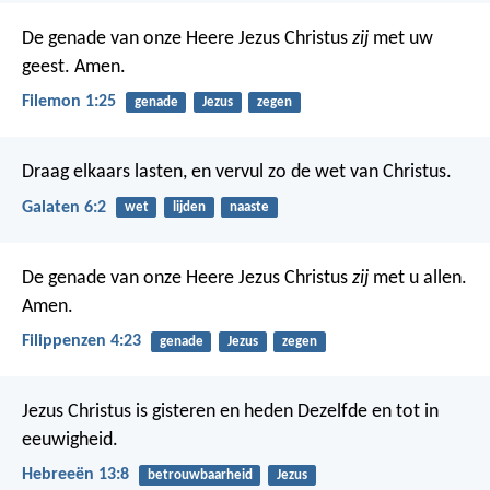
De genade van onze Heere Jezus Christus
zij
met uw
geest. Amen.
Filemon 1:25
genade
Jezus
zegen
Draag elkaars lasten, en vervul zo de wet van Christus.
Galaten 6:2
wet
lijden
naaste
De genade van onze Heere Jezus Christus
zij
met u allen.
Amen.
Filippenzen 4:23
genade
Jezus
zegen
Jezus Christus is gisteren en heden Dezelfde en tot in
eeuwigheid.
Hebreeën 13:8
betrouwbaarheid
Jezus