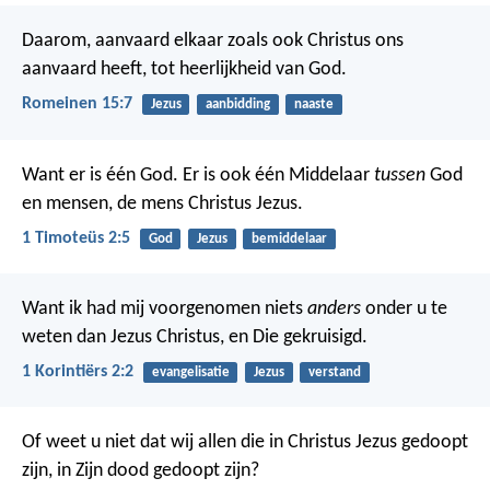
Daarom, aanvaard elkaar zoals ook Christus ons
aanvaard heeft, tot heerlijkheid van God.
Romeinen 15:7
Jezus
aanbidding
naaste
Want er is één God. Er is ook één Middelaar
tussen
God
en mensen, de mens Christus Jezus.
1 Timoteüs 2:5
God
Jezus
bemiddelaar
Want ik had mij voorgenomen niets
anders
onder u te
weten dan Jezus Christus, en Die gekruisigd.
1 Korintiërs 2:2
evangelisatie
Jezus
verstand
Of weet u niet dat wij allen die in Christus Jezus gedoopt
zijn, in Zijn dood gedoopt zijn?