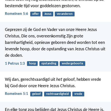
bestemde tijd voor goddelozen gestorven.
Romeinen 5:6
offer
Jezus
veranderen
Geprezen zij de God en Vader van onze Heere Jezus
Christus, Die ons, overeenkomstig Zijn grote
barmhartigheid, opnieuw geboren deed worden tot een
levende hoop, door de opstanding van Jezus Christus uit
de doden.
1 Petrus 1:3
hoop
opstanding
wedergeboorte
Wij dan, gerechtvaardigd uit
het
geloof, hebben vrede
bij God door onze Heere Jezus Christus.
Romeinen 5:1
geloof
rechtvaardigheid
vrede
En elke tong zou belijden dat Jezus Christus
de
Heere is,