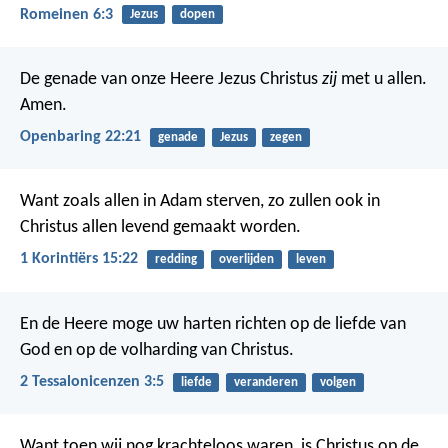
Romeinen 6:3
Jezus
dopen
De genade van onze Heere Jezus Christus
zij
met u allen.
Amen.
Openbaring 22:21
genade
Jezus
zegen
Want zoals allen in Adam sterven, zo zullen ook in
Christus allen levend gemaakt worden.
1 Korintiërs 15:22
redding
overlijden
leven
En de Heere moge uw harten richten op de liefde van
God en op de volharding van Christus.
2 Tessalonicenzen 3:5
liefde
veranderen
volgen
Want toen wij nog krachteloos waren, is Christus op de