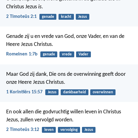
Christus Jezus
is
.
2 Timoteüs 2:1
genade
kracht
Jezus
Genade
zij
u en vrede van God, onze Vader, en van de
Heere Jezus Christus.
Romeinen 1:7b
genade
vrede
Vader
Maar God zij dank, Die ons de overwinning geeft door
onze Heere Jezus Christus.
1 Korintiërs 15:57
Jezus
dankbaarheid
overwinnen
En ook allen die godvruchtig willen leven in Christus
Jezus, zullen vervolgd worden.
2 Timoteüs 3:12
leven
vervolging
Jezus