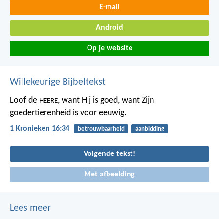
E-mail
Android
Op je website
Willekeurige Bijbeltekst
Loof de
, want Hij is goed,
want Zijn
HEERE
goedertierenheid is voor eeuwig.
1 Kronieken 16:34
betrouwbaarheid
aanbidding
dankbaarheid
Volgende tekst!
Met afbeelding
Lees meer