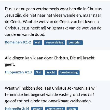
Dus is er nu geen verdoemenis voor hen die in Christus
Jezus zijn, die niet naar het vlees wandelen, maar naar
de Geest. Want de wet van de Geest van het leven in
Christus Jezus heeft mij vrijgemaakt van de wet van de
zonde en van de dood.
Romeinen 8:1-2
wet
veroordeling
bevrijder
Alle dingen kan ik aan door Christus, Die mij kracht
geeft.
Filippenzen 4:13
God
kracht
bescherming
Want wij hebben deel aan Christus gekregen, als wij
tenminste het beginsel van de vaste grond
van het
geloof
tot het einde toe onwrikbaar vasthouden.
Hebreeën 3:14
geloof
vertrouwen
leven