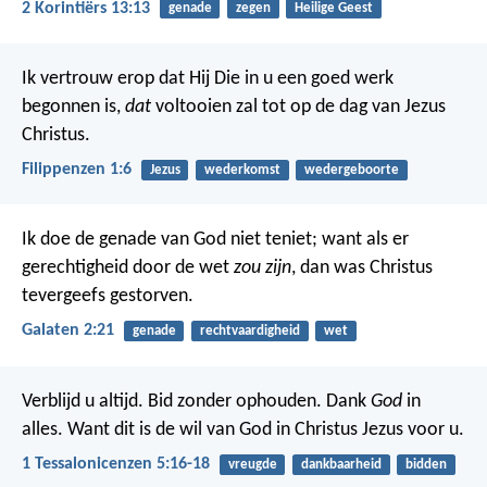
2 Korintiërs 13:13
genade
zegen
Heilige Geest
Ik vertrouw erop dat Hij Die in u een goed werk
begonnen is,
dat
voltooien zal tot op de dag van Jezus
Christus.
Filippenzen 1:6
Jezus
wederkomst
wedergeboorte
Ik doe de genade van God niet teniet; want als er
gerechtigheid door de wet
zou zijn
, dan was Christus
tevergeefs gestorven.
Galaten 2:21
genade
rechtvaardigheid
wet
Verblijd u altijd. Bid zonder ophouden. Dank
God
in
alles. Want dit is de wil van God in Christus Jezus voor u.
1 Tessalonicenzen 5:16-18
vreugde
dankbaarheid
bidden