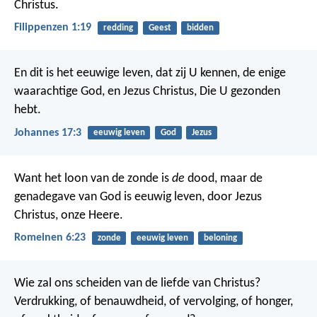
Christus.
Filippenzen 1:19
redding
Geest
bidden
En dit is het eeuwige leven, dat zij U kennen, de enige
waarachtige God, en Jezus Christus, Die U gezonden
hebt.
Johannes 17:3
eeuwig leven
God
Jezus
Want het loon van de zonde is
de
dood, maar de
genadegave van God is eeuwig leven, door Jezus
Christus, onze Heere.
Romeinen 6:23
zonde
eeuwig leven
beloning
Wie zal ons scheiden van de liefde van Christus?
Verdrukking, of benauwdheid, of vervolging, of honger,