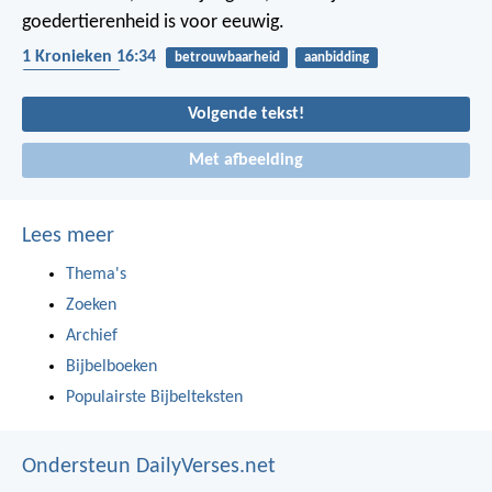
goedertierenheid is voor eeuwig.
1 Kronieken 16:34
betrouwbaarheid
aanbidding
dankbaarheid
Volgende tekst!
Met afbeelding
Lees meer
Thema's
Zoeken
Archief
Bijbelboeken
Populairste Bijbelteksten
Ondersteun DailyVerses.net