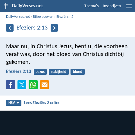
DailyVerses.net
Thema's
Inschrijven
DailyVerses.net
›
Bijbelboeken
›
Efeziërs
›
2
Efeziërs 2:13
Maar nu, in Christus Jezus, bent u, die voorheen
veraf was, door het bloed van Christus dichtbij
gekomen.
Efeziërs 2:13
Jezus
nabijheid
bloed
Lees
Efeziërs 2
online
HSV