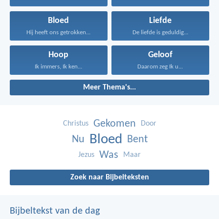
Bloed
Liefde
Hij heeft ons getrokken...
De liefde is geduldig...
Hoop
Geloof
Ik immers, Ik ken...
Daarom zeg Ik u...
Meer Thema's...
Gekomen
Christus
Door
Bloed
Nu
Bent
Was
Jezus
Maar
Zoek naar Bijbelteksten
Bijbeltekst van de dag