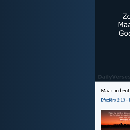
Maar nu bent 
Efeziërs 2:13 