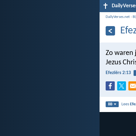
DailyVerse
DailyVerses.net
›
B
Efe
Zo waren 
Jezus Chri
Efeziërs 2:13
Lees
Efe
BB