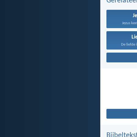
Gerelate
J
Jezus kee
Li
De liefde 
Bijbelteks