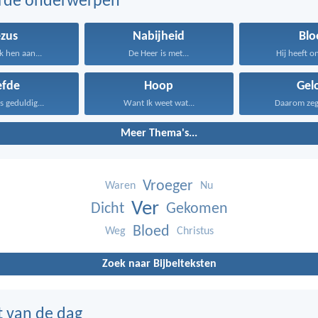
erde onderwerpen
ezus
Nabijheid
Blo
k hen aan...
De Heer is met...
Hij heeft on
efde
Hoop
Gel
is geduldig...
Want Ik weet wat...
Daarom zeg I
Meer Thema's...
Vroeger
Waren
Nu
Ver
Dicht
Gekomen
Bloed
Weg
Christus
Zoek naar Bijbelteksten
t van de dag