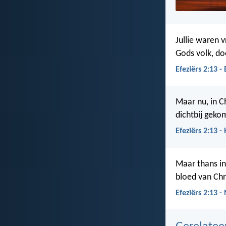
Jullie waren v
Gods volk, doo
Efeziërs 2:13 -
Maar nu, in C
dichtbij geko
Efeziërs 2:13 -
Maar thans in 
bloed van Chr
Efeziërs 2:13 -