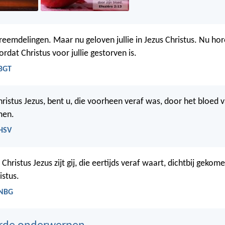
reemdelingen. Maar nu geloven jullie in Jezus Christus. Nu horen
rdat Christus voor jullie gestorven is.
 BGT
hristus Jezus, bent u, die voorheen veraf was, door het bloed v
men.
 HSV
Christus Jezus zijt gij, die eertijds veraf waart, dichtbij gekom
istus.
 NBG