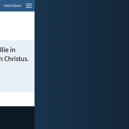
Inschrijven
llie in
 Christus.