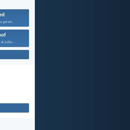
ed
s gered...
oof
k jullie...