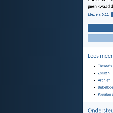
Doe de hele w
geen kwaad d
Efeziërs 6:11
Lees meer
Thema's
Zoeken
Archief
Bijbelbo
Populairs
Ondersteu