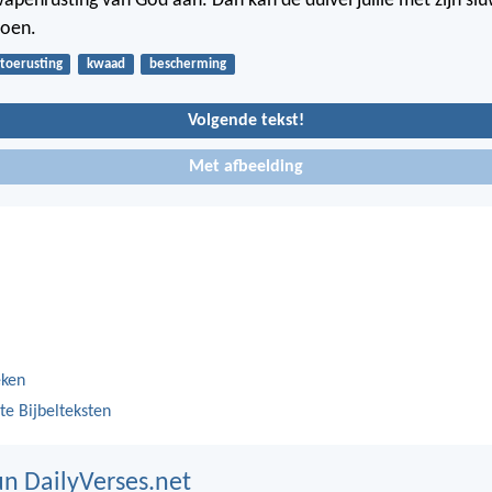
apenrusting van God aan. Dan kan de duivel jullie met zijn sl
oen.
toerusting
kwaad
bescherming
Volgende tekst!
Met afbeelding
eken
te Bijbelteksten
n DailyVerses.net