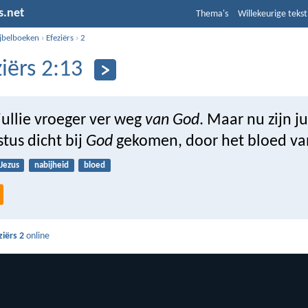
s.net
Thema's
Willekeurige tekst
ijbelboeken
›
Efeziërs
›
2
ziërs 2:13
jullie vroeger ver weg
van God
. Maar nu zijn ju
stus dicht bij
God
gekomen, door het bloed van
Jezus
nabijheid
bloed
ziërs 2
online