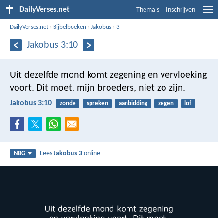
DailyVerses.net
Thema's
Inschrijven
DailyVerses.net
›
Bijbelboeken
›
Jakobus
›
3
Jakobus 3:10
Uit dezelfde mond komt zegening en vervloeking
voort. Dit moet, mijn broeders, niet zo zijn.
Jakobus 3:10
zonde
spreken
aanbidding
zegen
lof
Lees
Jakobus 3
online
NBG