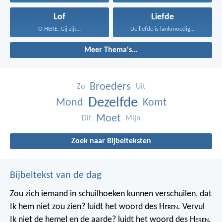
Lof
Liefde
O HERE, Gij zijt...
De liefde is lankmoedig...
Meer Thema's...
Broeders
Zo
Uit
Dezelfde
Mond
Komt
Moet
Dit
Mijn
Zoek naar Bijbelteksten
Bijbeltekst van de dag
Zou zich iemand in schuilhoeken kunnen verschuilen, dat
Ik hem niet zou zien? luidt het woord des H
eren
. Vervul
Ik niet de hemel en de aarde? luidt het woord des H
eren
.