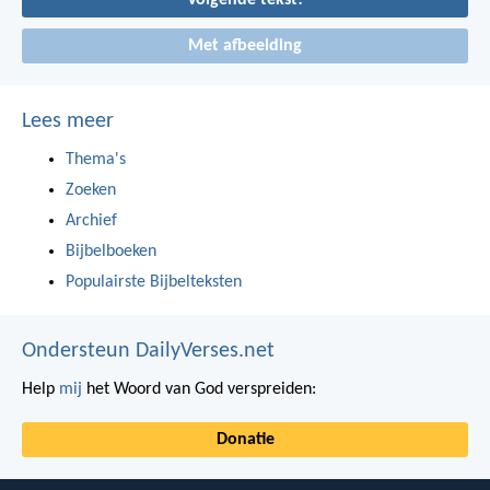
Volgende tekst!
Met afbeelding
Lees meer
Thema's
Zoeken
Archief
Bijbelboeken
Populairste Bijbelteksten
Ondersteun DailyVerses.net
Help
mij
het Woord van God verspreiden:
Donatie