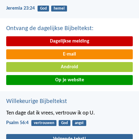
Jeremia 23:24
God
hemel
Ontvang de dagelijkse Bijbeltekst:
Dagelijkse melding
E-mail
Android
Op je website
Willekeurige Bijbeltekst
Ten dage dat ik vrees, vertrouw ik op U.
Psalm 56:4
vertrouwen
God
angst